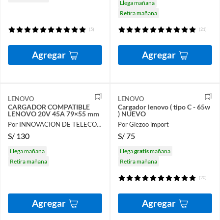
Llega mañana
Retira mañana
(5)
(21)
Agregar
Agregar
LENOVO
LENOVO
CARGADOR COMPATIBLE
Cargador lenovo ( tipo C - 65w
LENOVO 20V 45A 79×55 mm
) NUEVO
Por INNOVACION DE TELECOMUNICACIONES & SISTEMAS S.A.C
Por Giezoo import
S/
130
S/
75
Llega mañana
Llega
gratis
mañana
Retira mañana
Retira mañana
(20)
Agregar
Agregar