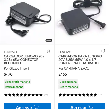
LENOVO
LENOVO
CARGADOR LENOVO 20v
CARGADOR PARA LENOVO
3.25a 65w CONECTOR
20V 3,25A 65W 4,0 x 1,7
REDONDO
PUNTA FINA CUADRADO
Por Giezoo import
Por CAHUANA S.A.C.
S/
70
S/
65
Llega
gratis
mañana
Llega mañana
Retira mañana
Retira mañana
(19)
(26)
Agregar
Agregar