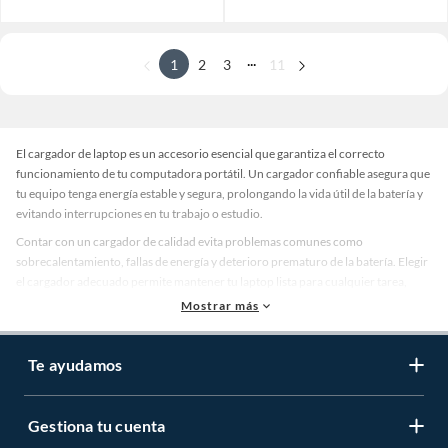
...
1
2
3
11
El cargador de laptop es un accesorio esencial que garantiza el correcto
funcionamiento de tu computadora portátil. Un cargador confiable asegura que
tu equipo tenga energía estable y segura, prolongando la vida útil de la batería y
evitando interrupciones en tu trabajo o estudio.
Contar con un cargador de calidad evita problemas comunes como
sobrecalentamiento, fallas de energía y deterioro prematuro de la batería. Elegir
el cargador adecuado permite mantener tu laptop lista para cualquier tarea,
optimizando su rendimiento y seguridad.
Mostrar más
Tipos de cargadores de laptop
Existen diferentes tipos de cargadores de laptop según la marca y modelo del
Te ayudamos
equipo. Se destacan los cargadores estándar, cargadores rápidos y adaptadores
universales. Cada tipo cumple una función específica para satisfacer las
necesidades energéticas de diversos equipos.
Gestiona tu cuenta
Los cargadores estándar proporcionan energía suficiente para un uso diario,