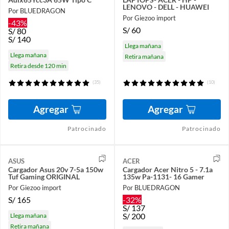
LENOVO - DELL - HUAWEI
Por BLUEDRAGON
Por Giezoo import
-43%
S/
60
S/
80
S/
140
Llega mañana
Llega mañana
Retira mañana
Retira desde 120 min
(35)
(10)
Agregar
Agregar
Patrocinado
Patrocinado
ASUS
ACER
Cargador Asus 20v 7-5a 150w
Cargador Acer Nitro 5 - 7.1a
Tuf Gaming ORIGINAL
135w Pa-1131- 16 Gamer
Por Giezoo import
Por BLUEDRAGON
S/
165
-32%
S/
137
S/
200
Llega mañana
Retira mañana