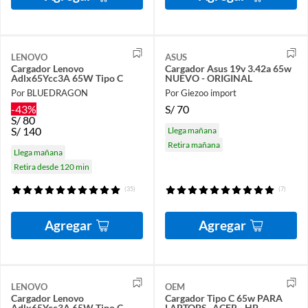
LENOVO
ASUS
Cargador Lenovo
Cargador Asus 19v 3.42a 65w
Adlx65Ycc3A 65W Tipo C
NUEVO - ORIGINAL
Por BLUEDRAGON
Por Giezoo import
-43%
S/
70
S/
80
S/
140
Llega mañana
Retira mañana
Llega mañana
Retira desde 120 min
(35)
(7)
Agregar
Agregar
LENOVO
OEM
Cargador Lenovo
Cargador Tipo C 65w PARA
Adlx65Ycc3A 65W Tipo C
LAPTOPS- ACER - HP -