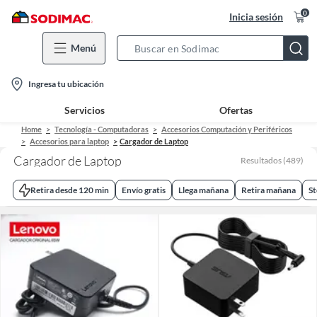
0
Inicia sesión
Menú
Search
Bar
location-
Ingresa tu ubicación
icon
Servicios
Ofertas
Home
Tecnología - Computadoras
Accesorios Computación y Periféricos
Accesorios para laptop
Cargador de Laptop
Cargador de Laptop
Resultados
(
489
)
Retira desde 120 min
Envío gratis
Llega mañana
Retira mañana
St