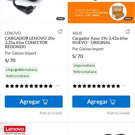
LENOVO
ASUS
CARGADOR LENOVO 20v
Cargador Asus 19v 3.42a 65w
3.25a 65w CONECTOR
NUEVO - ORIGINAL
REDONDO
Por Giezoo import
Por Giezoo import
S/
70
S/
70
Llega mañana
Llega
gratis
mañana
Retira mañana
Retira mañana
(19)
(7)
Agregar
Agregar
Patrocinado
Patrocinado