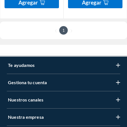
Agregar
Agregar
1
Te ayudamos
Gestiona tu cuenta
Nuestros canales
Nuestra empresa