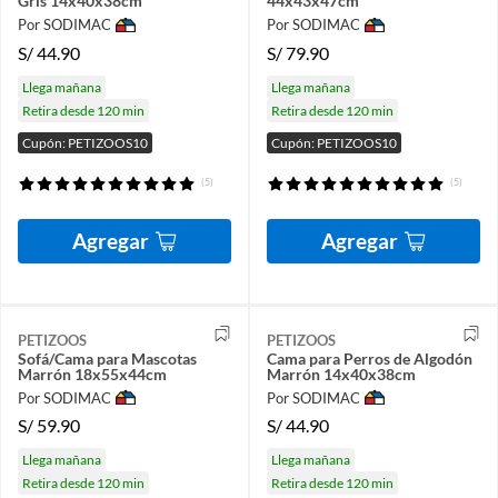
Gris 14x40x38cm
44x43x47cm
Por SODIMAC
Por SODIMAC
S/
44.90
S/
79.90
Llega mañana
Llega mañana
Retira desde 120 min
Retira desde 120 min
Cupón: PETIZOOS10
Cupón: PETIZOOS10
(5)
(5)
Agregar
Agregar
PETIZOOS
PETIZOOS
Sofá/Cama para Mascotas
Cama para Perros de Algodón
Marrón 18x55x44cm
Marrón 14x40x38cm
Por SODIMAC
Por SODIMAC
S/
59.90
S/
44.90
Llega mañana
Llega mañana
Retira desde 120 min
Retira desde 120 min