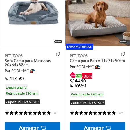
DÍAS SODIMAC
PETIZOOS
PETIZOOS
Sofá Cama para Mascotas
Cama para Perro 11x71x50cm
20x64x82cm
Por SODIMAC
Por SODIMAC
-36%
S/
114.90
S/
44.90
S/
69.90
Llega mañana
Retira desde 120 min
Retira desde 120 min
Cupón: PETIZOOS10
Cupón: PETIZOOS10
(15)
(190)
Agregar
Agregar