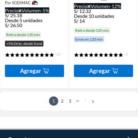
Por SODIMAC
Precio
Volumen
-12%
Precio
Volumen
-5%
S/
12.32
S/
25.18
Desde 10 unidades
Desde 5 unidades
S/
14
S/
26.50
Retira desde 120 min
Retira desde 120 min
Envío en 120 min
+5% Dcto. desde 5und
(15)
(7)
Agregar
Agregar
...
1
2
3
7