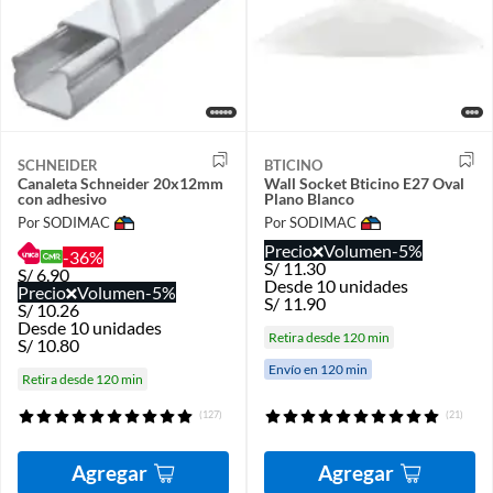
SCHNEIDER
BTICINO
Canaleta Schneider 20x12mm
Wall Socket Bticino E27 Oval
con adhesivo
Plano Blanco
Por SODIMAC
Por SODIMAC
Precio
Volumen
-5%
-36%
S/
11.30
S/
6.90
Desde 10 unidades
Precio
Volumen
-5%
S/
11.90
S/
10.26
Desde 10 unidades
Retira desde 120 min
S/
10.80
Envío en 120 min
Retira desde 120 min
(127)
(21)
Agregar
Agregar