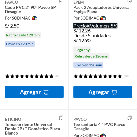
PAVCO
EPEM
Codo PVC 2" 90° Pavco SP
Pack 2 Adaptadores Universal
Desagüe
Espiga Plana
Por SODIMAC
Por SODIMAC
S/
2.50
Precio
Volumen
-5%
S/
12.26
Desde 5 unidades
Retira desde 120 min
S/
12.90
Envío en 120 min
Llega hoy
Retira desde 120 min
Envío en 120 min
(8)
(18)
Agregar
Agregar
BTICINO
PAVCO
Tomacorriente Universal
Tee sanitaria 4 " PVC Pavco
Doble 2P+T Doméstico Placa
Desagüe
Blanco
Por SODIMAC