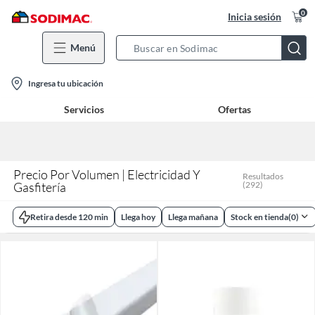
0
Inicia sesión
Menú
Search
Bar
location-
Ingresa tu ubicación
icon
Servicios
Ofertas
Precio Por Volumen | Electricidad Y
Resultados
Gasfitería
(
292
)
Retira desde 120 min
Llega hoy
Llega mañana
Stock en tienda
(
0
)