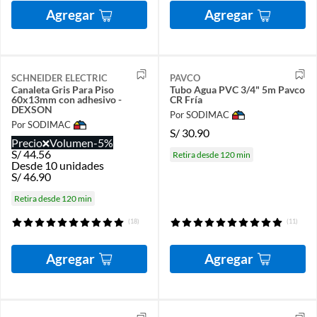
Agregar
Agregar
SCHNEIDER ELECTRIC
PAVCO
Canaleta Gris Para Piso
Tubo Agua PVC 3/4" 5m Pavco
60x13mm con adhesivo -
CR Fría
DEXSON
Por SODIMAC
Por SODIMAC
S/
30.90
Precio
Volumen
-5%
S/
44.56
Retira desde 120 min
Desde 10 unidades
S/
46.90
Retira desde 120 min
(18)
(11)
Agregar
Agregar