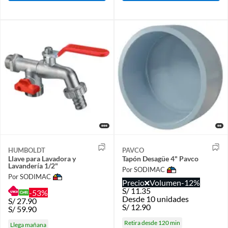
HUMBOLDT
PAVCO
Llave para Lavadora y
Tapón Desagüe 4" Pavco
Lavandería 1/2"
Por SODIMAC
Por SODIMAC
Precio
Volumen
-12%
S/
11.35
-53%
Desde 10 unidades
S/
27.90
S/
12.90
S/
59.90
Retira desde 120 min
Llega mañana