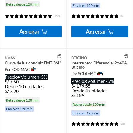
Retira desde 120 min
Envío en 120 min
(157)
(6)
Agregar
Agregar
NAAVI
BTICINO
Curva de luz conduit EMT 3/4"
Interruptor Diferencial 2x40A
Bticino
Por SODIMAC
Por SODIMAC
Precio
Volumen
-5%
Precio
Volumen
-5%
S/
7.50
S/
179.55
Desde 10 unidades
Desde 4 unidades
S/
7.90
S/
189
Retira desde 120 min
Retira desde 120 min
Envío en 120 min
Envío en 120 min
(25)