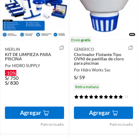
Envío
gratis
MERLIN
GENERICO
KIT DE LIMPIEZA PARA
Clorinador Flotante Tipo
PISCINA
OVNI de pastillas de cloro
para piscinas
Por HIDRO SUPPLY
Por Hidro Works Sac
-10%
S/
59
S/
750
S/
830
Retira mañana
(2)
Agregar
Agregar
Patrocinado
Patrocinado