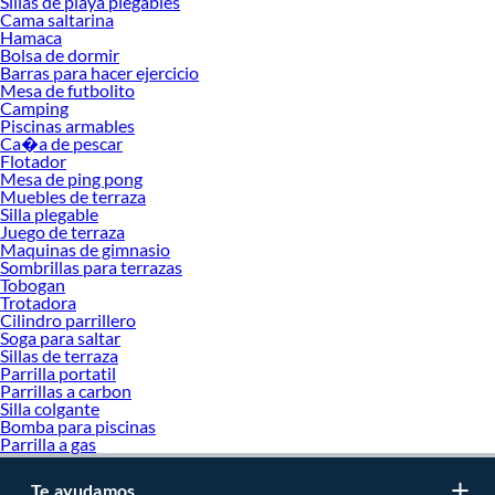
Sillas de playa plegables
resistentes al agua y a la intemperie, incluyen accesorios y soluciones pensadas
Cama saltarina
para limpieza y cuidado, vienen en distintos formatos según el tamaño de la
Hamaca
piscina, permiten un uso seguro y constante, y están diseñados para facilitar las
Bolsa de dormir
tareas de mantenimiento doméstico.
Barras para hacer ejercicio
Mesa de futbolito
Camping
Piscinas armables
Ca�a de pescar
Flotador
Preguntas frecuentes sobre mantenimiento de piscinas
Mesa de ping pong
Muebles de terraza
¿Cada cuánto tiempo debo hacer mantenimiento a la piscina?
Silla plegable
Lo ideal es realizar un mantenimiento básico de forma semanal para mantener el
Juego de terraza
Maquinas de gimnasio
agua limpia y en buen estado.
Sombrillas para terrazas
¿Estos productos sirven para piscinas pequeñas y grandes?
Tobogan
Trotadora
Sí, hay opciones pensadas para distintos tamaños de piscina, solo debes elegir
Cilindro parrillero
según tu necesidad.
Soga para saltar
Sillas de terraza
¿Por qué usar productos específicos para piscinas?
Parrilla portatil
Parrillas a carbon
Porque están diseñados para cuidar el agua y las superficies, asegurando mayor
Silla colgante
seguridad y durabilidad.
Bomba para piscinas
Parrilla a gas
Te ayudamos