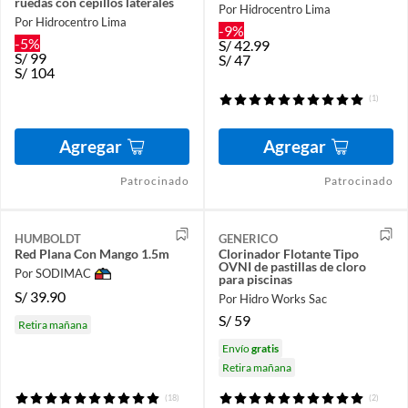
ruedas con cepillos laterales
Por Hidrocentro Lima
Por Hidrocentro Lima
-9%
-5%
S/
42.99
S/
99
S/
47
S/
104
(1)
Agregar
Agregar
Patrocinado
Patrocinado
HUMBOLDT
GENERICO
Red Plana Con Mango 1.5m
Clorinador Flotante Tipo
OVNI de pastillas de cloro
Por SODIMAC
para piscinas
S/
39.90
Por Hidro Works Sac
S/
59
Retira mañana
Envío
gratis
Retira mañana
(18)
(2)