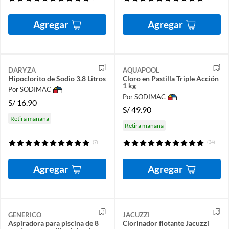
Agregar
Agregar
DARYZA
AQUAPOOL
Hipoclorito de Sodio 3.8 Litros
Cloro en Pastilla Triple Acción
1 kg
Por SODIMAC
Por SODIMAC
S/
16.90
S/
49.90
Retira mañana
Retira mañana
(7)
(34)
Agregar
Agregar
GENERICO
JACUZZI
Aspiradora para piscina de 8
Clorinador flotante Jacuzzi