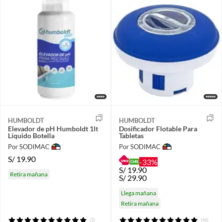
HUMBOLDT
HUMBOLDT
Elevador de pH Humboldt 1lt
Dosificador Flotable Para
Líquido Botella
Tabletas
Por SODIMAC
Por SODIMAC
S/
19.90
-33%
S/
19.90
Retira mañana
S/
29.90
Llega mañana
Retira mañana
(2)
(46)