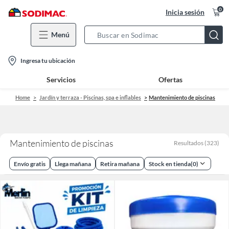
0
Inicia sesión
Menú
Search
Bar
location-
Ingresa tu ubicación
icon
Servicios
Ofertas
Home
Jardín y terraza - Piscinas, spa e inflables
Mantenimiento de piscinas
Mantenimiento de piscinas
Resultados
(
323
)
Envío gratis
Llega mañana
Retira mañana
Stock en tienda
(
0
)