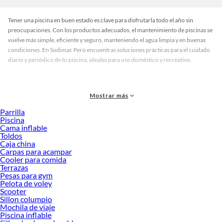
Tener una piscina en buen estado es clave para disfrutarla todo el año sin
preocupaciones. Con los productos adecuados, el mantenimiento de piscinas se
vuelve más simple, eficiente y seguro, manteniendo el agua limpia y en buenas
condiciones. En Sodimac Perú encuentras soluciones prácticas para el cuidado
diario y periódico de tu piscina, ideales para uso doméstico y recreativo.
Mostrar más
Beneficios de elegir productos para mantenimiento de piscinas
Parrilla
Agua más limpia y clara:
Ayuda a conservar mejores condiciones de higiene.
Piscina
Cama inflable
Cuidado constante:
Facilita el mantenimiento regular sin complicarte.
Toldos
Caja china
Mayor vida útil de la piscina:
Protege superficies y sistemas.
Carpas para acampar
Uso práctico en casa:
Productos fáciles de aplicar y manejar.
Cooler para comida
Terrazas
Pesas para gym
Pelota de voley
Scooter
Sillon columpio
Características técnicas
Mochila de viaje
Los productos de mantenimiento de piscinas están fabricados con materiales
Piscina inflable