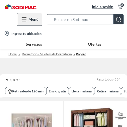
0
Inicia sesión
Menú
Search
Bar
location-
Ingresa tu ubicación
icon
Servicios
Ofertas
Home
Dormitorio - Muebles de Dormitorio
Ropero
Ropero
Resultados
(
834
)
Retira desde 120 min
Envío gratis
Llega mañana
Retira mañana
St