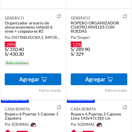
GENERICO
GENERICO
Organizador armario de
ROPERO ORGANIZADOR
almacenamiento infantil 6
CUATRO NIVELES CON
nivel + colgadores #2
RUEDAS
Por DISTRIBUIDORA E IMPORTADORA
Por Dsajori
-28%
-12%
S/
310.40
S/
289.90
S/
430.30
S/
329
Retira mañana
Agregar
Agregar
Patrocinado
Patrocinado
DÍAS SODIMAC
DÍAS SODIMAC
CASA BONITA
CASA BONITA
Ropero 6 Puertas 1 Cajones 1
Ropero 6 Puertas 2 Cajones
Zapatera
Lima 143x47x182 cm
Por SODIMAC
Por SODIMAC