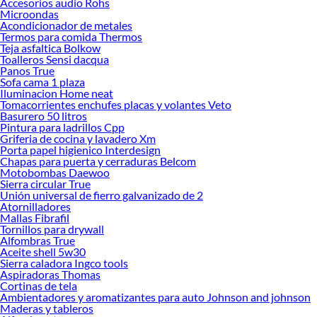
Accesorios audio Rohs
Roperos modernos para dormitorios funcionales
Microondas
Acondicionador de metales
Los
roperos
modernos destacan por integrar espacios para colgar prendas,
Termos para comida Thermos
cajones internos y compartimentos que facilitan la organización diaria. Existen
Teja asfaltica Bolkow
Toalleros Sensi dacqua
diseños minimalistas, industriales y contemporáneos que se adaptan a diferentes
Panos True
estilos decorativos.
Sofa cama 1 plaza
Iluminacion Home neat
Muchos usuarios buscan modelos con acabados elegantes y buena capacidad de
Tomacorrientes enchufes placas y volantes Veto
almacenamiento para complementar camas y muebles principales. Puedes crear
Basurero 50 litros
ambientes más armónicos junto a
Camas
y soluciones decorativas para
Pintura para ladrillos Cpp
dormitorios modernos.
Griferia de cocina y lavadero Xm
Porta papel higienico Interdesign
Cómo elegir el ropero ideal según el espacio disponible
Chapas para puerta y cerraduras Belcom
Motobombas Daewoo
Elegir un
ropero armable
adecuado depende del tamaño del dormitorio, la
Sierra circular True
cantidad de ropa y el tipo de organización que necesites. Para habitaciones
Unión universal de fierro galvanizado de 2
pequeñas suelen recomendarse modelos compactos con puertas corredizas o
Atornilladores
Mallas Fibrafil
diseños verticales que aprovechen mejor cada área.
Tornillos para drywall
En dormitorios amplios destacan alternativas como el
ropero 6 puertas
,
Alfombras True
Aceite shell 5w30
opciones con múltiples divisiones y muebles con espejo integrado. También es
Sierra caladora Ingco tools
importante considerar materiales resistentes y fáciles de mantener para uso
Aspiradoras Thomas
diario.
Cortinas de tela
Ambientadores y aromatizantes para auto Johnson and johnson
Ventajas de los roperos con espejo y almacenamiento integrado
Maderas y tableros