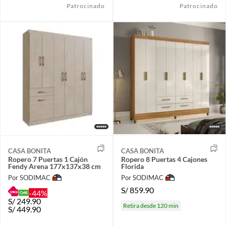
Patrocinado
Patrocinado
CASA BONITA
CASA BONITA
Ropero 7 Puertas 1 Cajón
Ropero 8 Puertas 4 Cajones
Fendy Arena 177x137x38 cm
Florida
Por SODIMAC
Por SODIMAC
S/
859.90
-44%
S/
249.90
Retira desde 120 min
S/
449.90