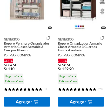
GENERICO
GENERICO
Ropero Perchero Organizador
Ropero Organizador Armario
Armario Closet Armable 3
Closet Armable 3 Cuerpos
Cuerpos Blanco
Funda Aleatorio
Por MAXICOMPRA
Por MAXICOMPRA
-41%
-55%
S/
64.90
S/
58.90
S/
110
S/
129.90
Llega mañana
Llega mañana
Retira mañana
Retira mañana
(10)
(275)
Agregar
Agregar