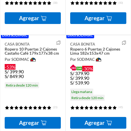
(30)
(50)
Agregar
Agregar
DÍAS SODIMAC
DÍAS SODIMAC
CASA BONITA
CASA BONITA
Ropero 10 Puertas 2 Cajones
Ropero 6 Puertas 2 Cajones
Castaño Café 179x177x38 cm
Lima 182x153x47 cm
Por SODIMAC
Por SODIMAC
-53%
-30%
S/
399.90
S/
379.90
S/
849.90
S/
399.90
S/
539.90
Retira desde 120 min
Llega mañana
Retira desde 120 min
(21)
(45)
Agregar
Agregar