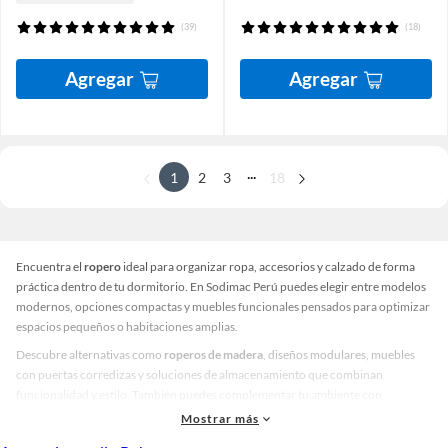
(39)
(18)
Agregar
Agregar
...
1
2
3
18
Encuentra el
ropero
ideal para organizar ropa, accesorios y calzado de forma
práctica dentro de tu dormitorio. En Sodimac Perú puedes elegir entre modelos
modernos, opciones compactas y muebles funcionales pensados para optimizar
espacios pequeños o habitaciones amplias.
Descubre alternativas como
roperos de madera
, diseños modulares, muebles
con puertas corredizas y soluciones de almacenamiento que combinan
funcionalidad y estilo. También puedes complementar tu ambiente con
Veladores
y muebles organizadores para crear dormitorios más cómodos y
Mostrar más
ordenados.