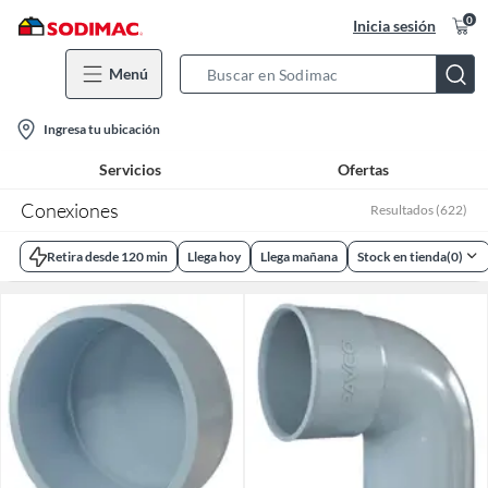
0
Inicia sesión
Menú
Search
Bar
location-
Ingresa tu ubicación
icon
Servicios
Ofertas
Conexiones
Resultados
(
622
)
Retira desde 120 min
Llega hoy
Llega mañana
Stock en tienda
(
0
)