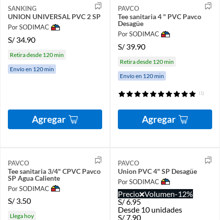
SANKING
PAVCO
UNION UNIVERSAL PVC 2 SP
Tee sanitaria 4 " PVC Pavco
Desagüe
Por SODIMAC
Por SODIMAC
S/
34.90
S/
39.90
Retira desde 120 min
Retira desde 120 min
Envío en 120 min
Envío en 120 min
(1)
Agregar
Agregar
PAVCO
PAVCO
Tee sanitaria 3/4" CPVC Pavco
Union PVC 4" SP Desagüe
SP Agua Caliente
Por SODIMAC
Por SODIMAC
Precio
Volumen
-12%
S/
3.50
S/
6.95
Desde 10 unidades
Llega hoy
S/
7.90