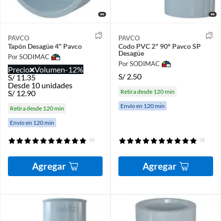
PAVCO
PAVCO
Tapón Desagüe 4" Pavco
Codo PVC 2" 90° Pavco SP
Desagüe
Por SODIMAC
Por SODIMAC
Precio
Volumen
-12%
S/
2.50
S/
11.35
Desde 10 unidades
Retira desde 120 min
S/
12.90
Envío en 120 min
Retira desde 120 min
Envío en 120 min
(6)
(8)
Agregar
Agregar