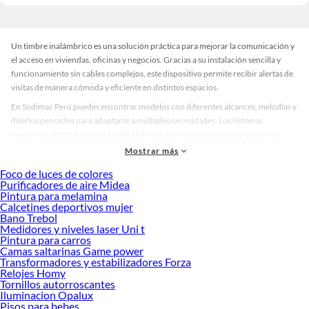
Un timbre inalámbrico es una solución práctica para mejorar la comunicación y
el acceso en viviendas, oficinas y negocios. Gracias a su instalación sencilla y
funcionamiento sin cables complejos, este dispositivo permite recibir alertas de
visitas de manera cómoda y eficiente en distintos espacios.
En Sodimac Perú puedes encontrar modelos con diferentes alcances, melodías y
diseños pensados para adaptarse a múltiples necesidades. Los sistemas
modernos destacan por su facilidad de uso, buena conectividad y opciones
funcionales que ayudan a reforzar la comodidad y seguridad del hogar.
Mostrar más
¿Cómo elegir el mejor timbre inalámbrico?
Foco de luces de colores
Purificadores de aire Midea
Al momento de escoger un timbre inalámbrico es importante considerar el
Pintura para melamina
tamaño del espacio donde será instalado. Algunos equipos cuentan con mayor
Calcetines deportivos mujer
alcance de señal, lo que resulta útil para viviendas amplias, oficinas con varios
Bano Trebol
Medidores y niveles laser Uni t
ambientes o áreas donde la distancia entre el pulsador y el receptor es mayor.
Pintura para carros
También conviene revisar la cantidad de tonos disponibles, el nivel de volumen y
Camas saltarinas Game power
Transformadores y estabilizadores Forza
el tipo de alimentación. Existen modelos que funcionan con baterías y otros que
Relojes Homy
utilizan conexión eléctrica directa. Elegir correctamente ayudará a tener una
Tornillos autorroscantes
experiencia más cómoda y eficiente en el día a día.
Iluminacion Opalux
Pisos para bebes
Ventajas de los timbres inalámbricos para el hogar