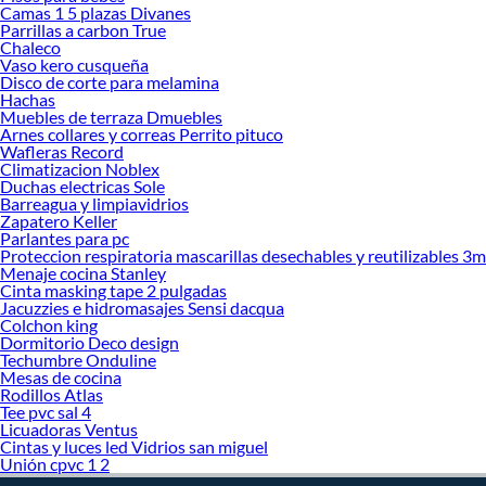
Camas 1 5 plazas Divanes
Parrillas a carbon True
Los timbres inalámbricos destacan por su instalación rápida y práctica. Al no
Chaleco
requerir cableado complejo, muchas personas pueden colocarlos fácilmente en
Vaso kero cusqueña
puertas principales, rejas o entradas secundarias sin realizar modificaciones
Disco de corte para melamina
importantes en la vivienda.
Hachas
Muebles de terraza Dmuebles
Otra ventaja importante es la flexibilidad de ubicación. El receptor puede
Arnes collares y correas Perrito pituco
colocarse en distintos ambientes de la casa para escuchar claramente las alertas.
Wafleras Record
Climatizacion Noblex
Además, algunos dispositivos modernos incorporan luces LED, múltiples
Duchas electricas Sole
sonidos y configuraciones personalizables para mejorar la experiencia de uso.
Barreagua y limpiavidrios
Zapatero Keller
Características importantes en un sistema de timbre inalámbrico
Parlantes para pc
Proteccion respiratoria mascarillas desechables y reutilizables 3m
Un sistema de timbre inalámbrico moderno puede incluir funciones adicionales
Menaje cocina Stanley
que mejoran la comodidad y seguridad del usuario. Entre las más valoradas
Cinta masking tape 2 pulgadas
destacan los indicadores luminosos, diferentes niveles de volumen y resistencia
Jacuzzies e hidromasajes Sensi dacqua
al polvo o la humedad para exteriores.
Colchon king
Dormitorio Deco design
También existen equipos con varios receptores que permiten escuchar la alerta
Techumbre Onduline
en diferentes ambientes del hogar. Este tipo de configuración resulta útil en
Mesas de cocina
Rodillos Atlas
viviendas de varios pisos o espacios donde algunas áreas tienen menor alcance
Tee pvc sal 4
de sonido.
Licuadoras Ventus
¿Dónde instalar un timbre inalámbrico?
Cintas y luces led Vidrios san miguel
Unión cpvc 1 2
La ubicación adecuada influye directamente en el rendimiento del dispositivo. El