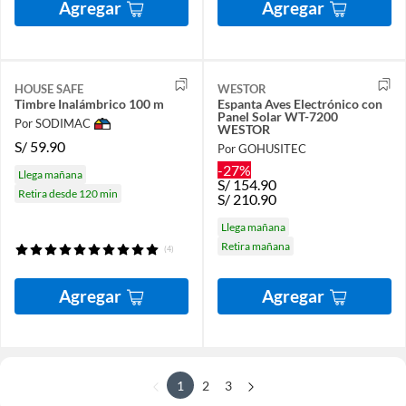
Agregar
Agregar
HOUSE SAFE
WESTOR
Timbre Inalámbrico 100 m
Espanta Aves Electrónico con
Panel Solar WT-7200
Por SODIMAC
WESTOR
S/
59.90
Por GOHUSITEC
-27%
Llega mañana
S/
154.90
Retira desde 120 min
S/
210.90
Llega mañana
Retira mañana
(4)
Agregar
Agregar
1
2
3