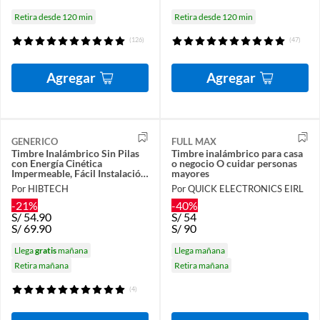
Retira desde 120 min
Retira desde 120 min
(126)
(47)
Agregar
Agregar
GENERICO
FULL MAX
Timbre Inalámbrico Sin Pilas
Timbre inalámbrico para casa
con Energía Cinética
o negocio O cuidar personas
Impermeable, Fácil Instalación,
mayores
Largo Alcance
Por HIBTECH
Por QUICK ELECTRONICS EIRL
-21%
-40%
S/
54.90
S/
54
S/
69.90
S/
90
Llega
gratis
mañana
Llega mañana
Retira mañana
Retira mañana
(4)