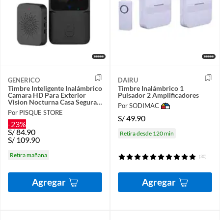
GENERICO
DAIRU
Timbre Inteligente Inalámbrico
Timbre Inalámbrico 1
Camara HD Para Exterior
Pulsador 2 Amplificadores
Vision Nocturna Casa Segura
Por SODIMAC
Wifi 24g
Por PISQUE STORE
S/
49.90
-23%
S/
84.90
Retira desde 120 min
S/
109.90
Retira mañana
(30)
Agregar
Agregar