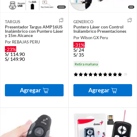
TARGUS
GENERICO
Presentador Targus AMP16US
Puntero Láser con Control
Inalámbrico con Puntero Láser
Inálambrico Presentaciones
y 15m Alcance
Por Wilson GX Peru
Por REBAJAS PERU
-31%
-23%
S/
24
S/
114.90
S/
35
S/
149.90
Retira mañana
(2)
Agregar
Agregar