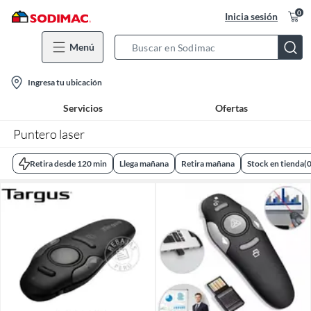
0
Inicia sesión
Menú
Search
Bar
location-
Ingresa tu ubicación
icon
Servicios
Ofertas
Puntero laser
Retira desde 120 min
Llega mañana
Retira mañana
Stock en tienda
(