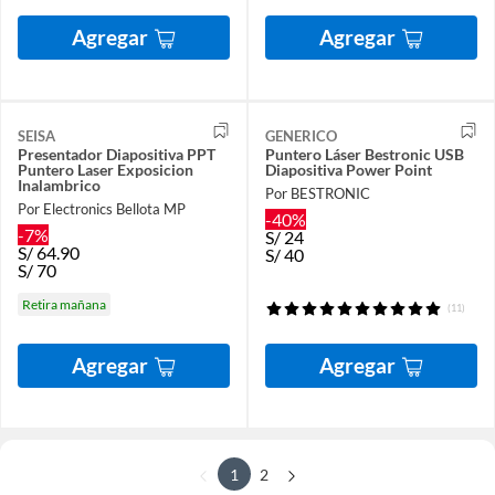
Agregar
Agregar
SEISA
GENERICO
Presentador Diapositiva PPT
Puntero Láser Bestronic USB
Puntero Laser Exposicion
Diapositiva Power Point
Inalambrico
Por BESTRONIC
Por Electronics Bellota MP
-40%
-7%
S/
24
S/
64.90
S/
40
S/
70
Retira mañana
(11)
Agregar
Agregar
1
2