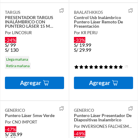
TARGUS
BAALATHKKO5
PRESENTADOR TARGUS
Control Usb Inalámbrico
INALÁMBRICO CON
Puntero Láser Remoto De
PUNTERO LÁSER 15 M
Presentación
(AMP16US)
Por LINCOSUR
Por KR PERU
-24%
-33%
S/
99
S/
19.99
S/
130
S/
29.99
Llega mañana
Retira mañana
(7)
Agregar
Agregar
GENERICO
GENERICO
Puntero Láser 5mw Verde
Puntero Láser Presentador De
Diapositivas Inalambrico
Por CNO IMPORT
Por INVERSIONES FALCHESMURTA
-47%
-49%
S/
28.99