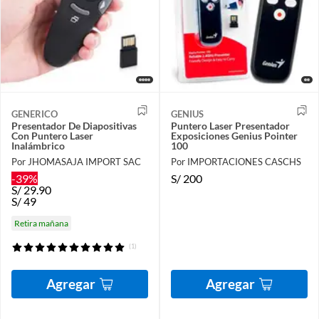
GENERICO
GENIUS
Presentador De Diapositivas
Puntero Laser Presentador
Con Puntero Laser
Exposiciones Genius Pointer
Inalámbrico
100
Por JHOMASAJA IMPORT SAC
Por IMPORTACIONES CASCHS
-39%
S/
200
S/
29.90
S/
49
Retira mañana
(1)
Agregar
Agregar