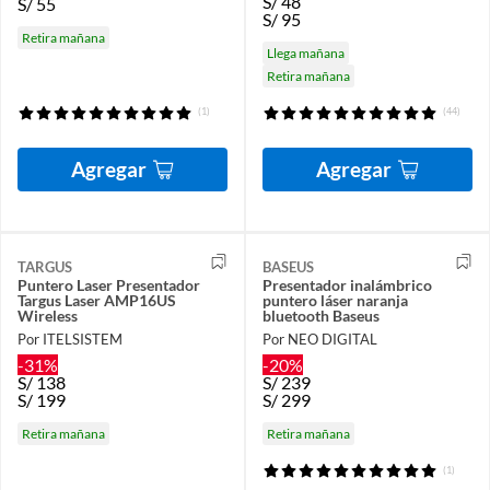
S/
48
S/
55
S/
95
Retira mañana
Llega mañana
Retira mañana
(1)
(44)
Agregar
Agregar
TARGUS
BASEUS
Puntero Laser Presentador
Presentador inalámbrico
Targus Laser AMP16US
puntero láser naranja
Wireless
bluetooth Baseus
Por ITELSISTEM
Por NEO DIGITAL
-31%
-20%
S/
138
S/
239
S/
199
S/
299
Retira mañana
Retira mañana
(1)