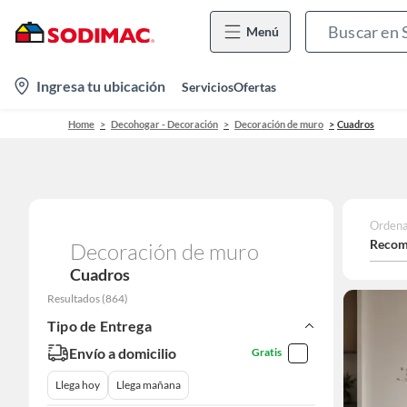
Menú
location-
Ingresa tu ubicación
Servicios
Ofertas
icon
Home
Decohogar - Decoración
Decoración de muro
Cuadros
Ordena
Recom
Decoración de muro
Cuadros
Resultados
(
864
)
Tipo de Entrega
Envío a domicilio
Gratis
Llega hoy
Llega mañana