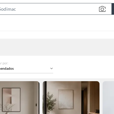
Search
Bar
r por
:
endados