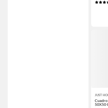
JUST HO
Cuadro 
50X50