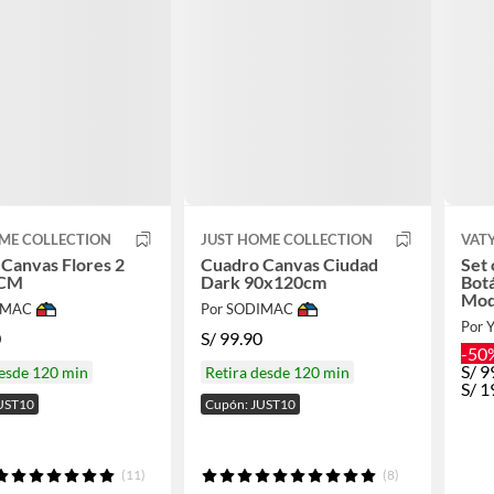
ME COLLECTION
JUST HOME COLLECTION
VAT
Canvas Flores 2
Cuadro Canvas Ciudad
Set 
 CM
Dark 90x120cm
Botá
Mod
IMAC
Por SODIMAC
Por 
0
S/
99.90
-50
S/
9
desde 120 min
Retira desde 120 min
S/
1
UST10
Cupón: JUST10
(11)
(8)