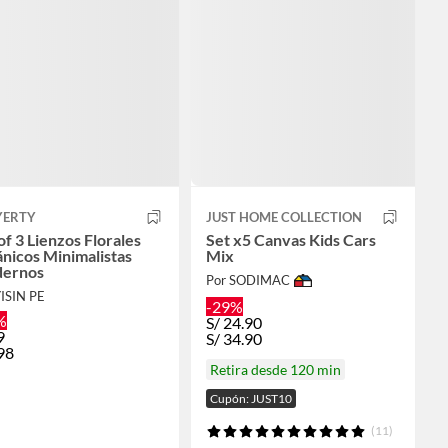
YERTY
JUST HOME COLLECTION
of 3 Lienzos Florales
Set x5 Canvas Kids Cars
nicos Minimalistas
Mix
ernos
Por SODIMAC
YISIN PE
-29%
%
S/
24.90
9
S/
34.90
98
Retira desde 120 min
Cupón: JUST10
(11)