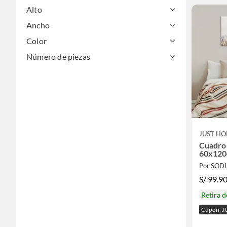
Alto
Ancho
Color
Número de piezas
JUST HO
Cuadro 
60x12
Por SOD
S/
99.9
Retira 
Cupón: J