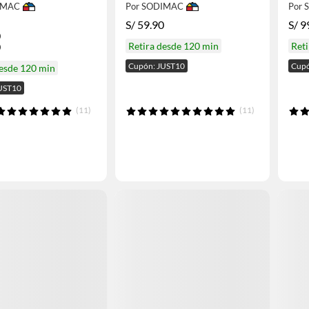
IMAC
Por SODIMAC
Por
S/
59.90
S/
9
0
0
Retira desde 120 min
Reti
Cupón: JUST10
Cupó
desde 120 min
UST10
(11)
(11)