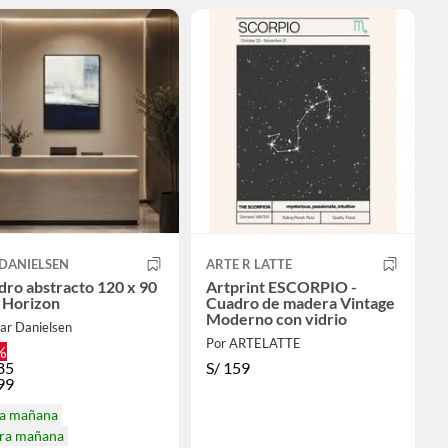
 DANIELSEN
ARTE R LATTE
ro abstracto 120 x 90
Artprint ESCORPIO -
 Horizon
Cuadro de madera Vintage
Moderno con vidrio
ar Danielsen
Por ARTELATTE
%
85
S/
159
99
ga mañana
ira mañana