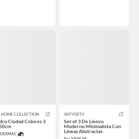
T HOME COLLECTION
VATYERTY
dro Ciudad Colores 3
Set of 3 De Lienzo
50cm
Moderno Minimalista Con
Líneas Abstractas
 SODIMAC
Por YISIN PE