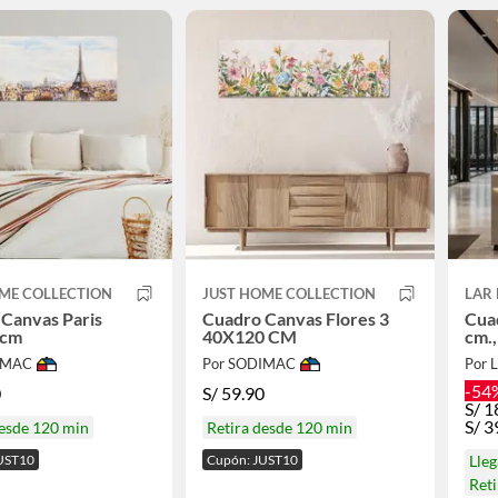
ME COLLECTION
JUST HOME COLLECTION
LAR
Canvas Paris
Cuadro Canvas Flores 3
Cuad
0cm
40X120 CM
cm.,
IMAC
Por SODIMAC
Por L
-54
0
S/
59.90
S/
1
S/
3
desde 120 min
Retira desde 120 min
UST10
Cupón: JUST10
Lle
Ret