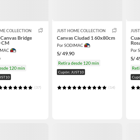
ME COLLECTION
JUST HOME COLLECTION
JUS
 Canvas Bridge
Canvas Ciudad 1 60x80cm
Cua
0 CM
Ros
Por SODIMAC
IMAC
Por
S/
49.90
0
S/
4
Retira desde 120 min
desde 120 min
Reti
Cupón: JUST10
UST10
Cupó
(37)
(14)