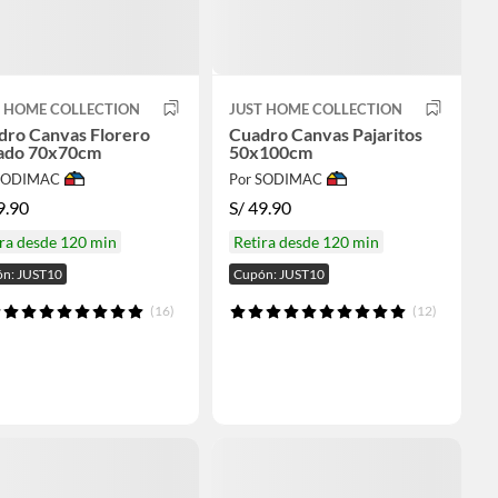
T HOME COLLECTION
JUST HOME COLLECTION
dro Canvas Florero
Cuadro Canvas Pajaritos
ado 70x70cm
50x100cm
 SODIMAC
Por SODIMAC
9.90
S/
49.90
ra desde 120 min
Retira desde 120 min
n: JUST10
Cupón: JUST10
(16)
(12)