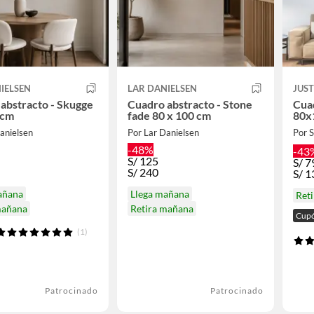
IELSEN
LAR DANIELSEN
JUS
abstracto - Skugge
Cuadro abstracto - Stone
Cua
 cm
fade 80 x 100 cm
80x
anielsen
Por Lar Danielsen
Por
-48%
-43
S/
125
S/
7
S/
240
S/
1
añana
Llega mañana
Reti
mañana
Retira mañana
Cupó
(1)
Patrocinado
Patrocinado