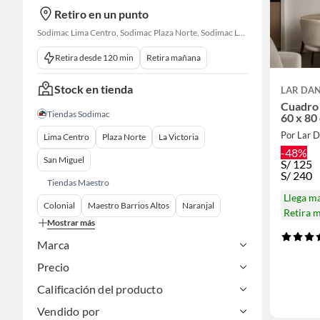
Retiro en un punto
Sodimac Lima Centro, Sodimac Plaza Norte, Sodimac La Victoria, Sodimac San Miguel, Sodimac S. J. Lurigancho, Sodimac Chacarilla, Sodimac Av. La Molina, Sodimac Colonial, Maestro Barrios Altos, Sodimac Naranjal
Retira desde 120 min
Retira mañana
Stock en tienda
LAR DAN
Cuadro 
Tiendas Sodimac
60 x 80
Por Lar D
Lima Centro
Plaza Norte
La Victoria
-48%
San Miguel
S/
125
S/
240
Tiendas Maestro
Llega m
Colonial
Maestro Barrios Altos
Naranjal
Retira 
Mostrar más
Marca
Precio
Calificación del producto
Vendido por