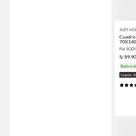
JUST HO
Cuadro
70X14
Por SOD
S/
89.9
Retira 
Cupón: J