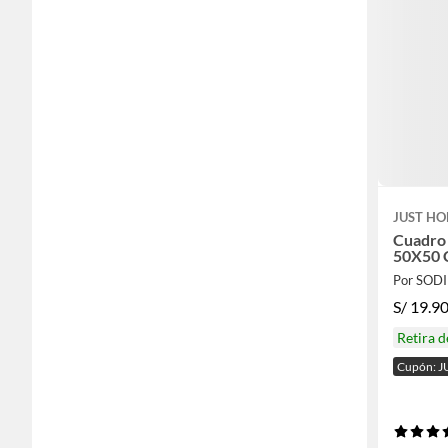
JUST HO
Cuadro 
50X50
Por SOD
S/
19.9
Retira 
Cupón: J