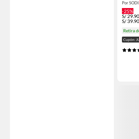
Por SOD
-25%
S/
29.9
S/
39.9
Retira 
Cupón: J