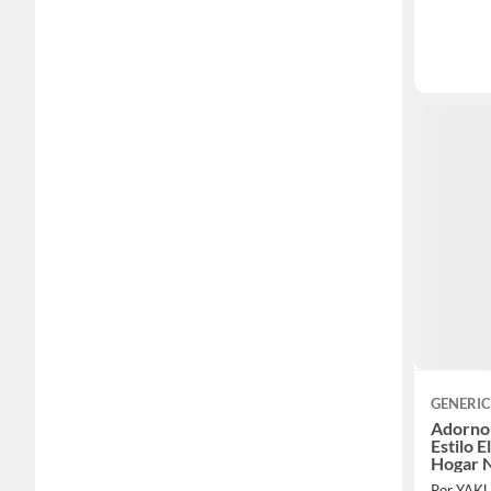
GENERI
Adorno 
Estilo E
Hogar 
Por YAK