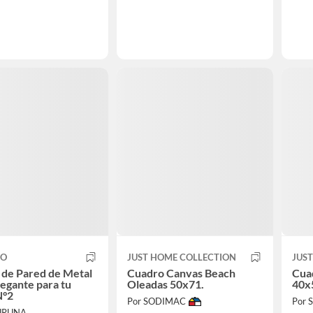
CO
JUST HOME COLLECTION
JUS
de Pared de Metal
Cuadro Canvas Beach
Cua
legante para tu
Oleadas 50x71.
40x
N°2
Por SODIMAC
Por
URUNA