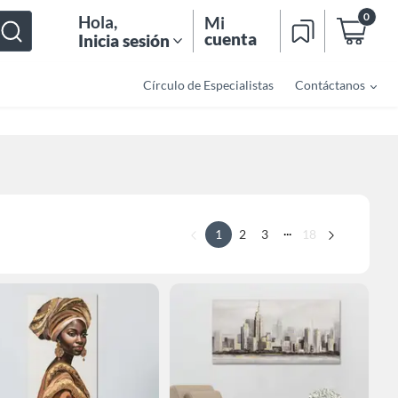
0
Hola
,
Mi
cuenta
Inicia sesión
Círculo de Especialistas
Contáctanos
...
1
2
3
18