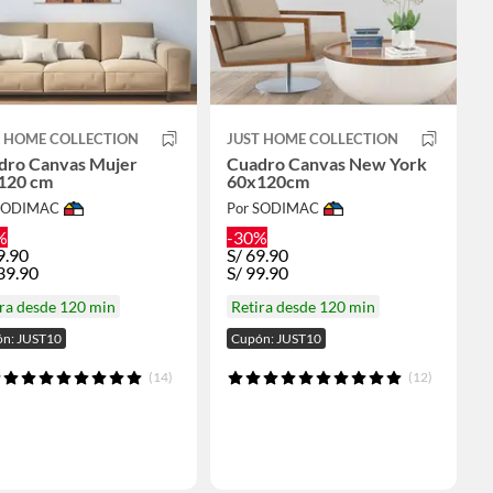
T HOME COLLECTION
JUST HOME COLLECTION
dro Canvas Mujer
Cuadro Canvas New York
120 cm
60x120cm
 SODIMAC
Por SODIMAC
%
-30%
9.90
S/
69.90
39.90
S/
99.90
ra desde 120 min
Retira desde 120 min
n: JUST10
Cupón: JUST10
(14)
(12)