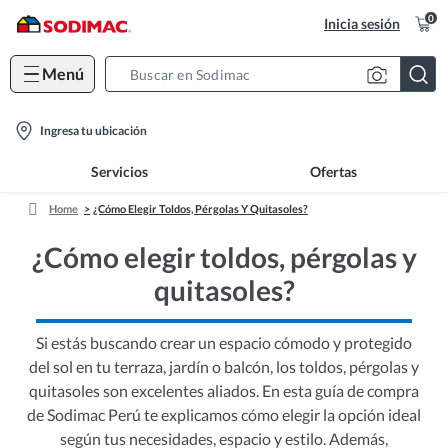
0
Inicia sesión
Menú
Search
Bar
location-
Ingresa tu ubicación
icon
Servicios
Ofertas
Home
¿Cómo Elegir Toldos, Pérgolas Y Quitasoles?
¿Cómo elegir toldos, pérgolas y
quitasoles?
Si estás buscando crear un espacio cómodo y protegido
del sol en tu terraza, jardín o balcón, los toldos, pérgolas y
quitasoles son excelentes aliados. En esta guía de compra
de Sodimac Perú te explicamos cómo elegir la opción ideal
según tus necesidades, espacio y estilo. Además,