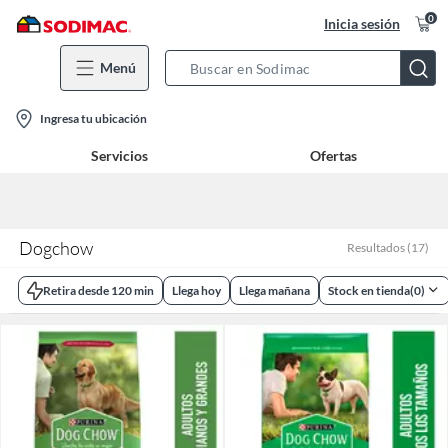
0
Inicia sesión
Menú
Search
Bar
location-
Ingresa tu ubicación
icon
Servicios
Ofertas
Dogchow
Resultados
(
17
)
Retira desde 120 min
Llega hoy
Llega mañana
Stock en tienda
(
0
)