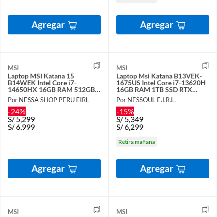
Agregar
Agregar
MSI
MSI
Laptop MSI Katana 15
Laptop Msi Katana B13VEK-
B14WEK Intel Core i7-
1675US Intel Core i7-13620H
14650HX 16GB RAM 512GB
16GB RAM 1TB SSD RTX
SSD RTX 5050-8GB 15.6" FHD
4050-6GB 15.6" FHD 144 Hz
Por NESSA SHOP PERU EIRL
Por NESSOUL E.I.R.L.
144Hz
-24%
-15%
S/
5,299
S/
5,349
S/
6,999
S/
6,299
Retira mañana
Agregar
Agregar
MSI
MSI