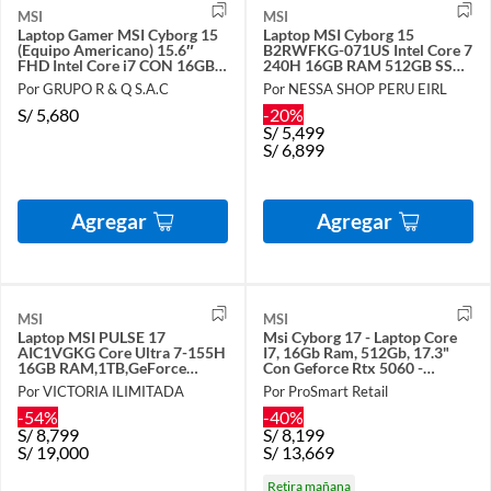
MSI
MSI
Laptop Gamer MSI Cyborg 15
Laptop MSI Cyborg 15
(Equipo Americano) 15.6″
B2RWFKG-071US Intel Core 7
FHD Intel Core i7 CON 16GB y
240H 16GB RAM 512GB SSD
512GB SSD 5060 8GB
RTX 5060-8GB 15.6" FHD
Por GRUPO R & Q S.A.C
Por NESSA SHOP PERU EIRL
144Hz
S/
5,680
-20%
S/
5,499
S/
6,899
Agregar
Agregar
MSI
MSI
Laptop MSI PULSE 17
Msi Cyborg 17 - Laptop Core
AIC1VGKG Core Ultra 7-155H
I7, 16Gb Ram, 512Gb, 17.3"
16GB RAM,1TB,GeForce
Con Geforce Rtx 5060 -
RTX4070 8GB,17.3″ W11H +
Windows 11
Por VICTORIA ILIMITADA
Por ProSmart Retail
mochila
-54%
-40%
S/
8,799
S/
8,199
S/
19,000
S/
13,669
Retira mañana