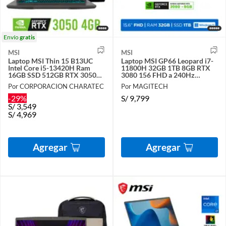
Envío
gratis
MSI
MSI
Laptop MSI Thin 15 B13UC
Laptop MSI GP66 Leopard i7-
Intel Core i5-13420H Ram
11800H 32GB 1TB 8GB RTX
16GB SSD 512GB RTX 3050
3080 156 FHD a 240Hz
Win 11
Windows 11 Home Black
Por CORPORACION CHARATEC
Por MAGITECH
-29%
S/
9,799
S/
3,549
S/
4,969
Agregar
Agregar