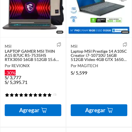
MSI
MSI
LAPTOP GAMER MSI THIN
Laptop MSI Prestige 14 A10SC
A15 B7UC R5-7535HS
Creator i7-10710U 16GB
RTX3050 16GB 512GB 15.6
512GB Video 4GB GTX 1650
FHD 144HZ IPS
14 FHD Win11ProWhite
Por REVIONIX
Por MAGITECH
-30%
S/
5,599
S/
3,777
S/
5,395.71
(1)
Agregar
Agregar