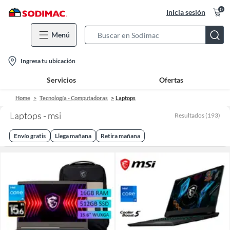
0
Inicia sesión
Menú
Search
Bar
location-
Ingresa tu ubicación
icon
Servicios
Ofertas
Home
Tecnología - Computadoras
Laptops
Laptops - msi
Resultados
(
193
)
Envío gratis
Llega mañana
Retira mañana