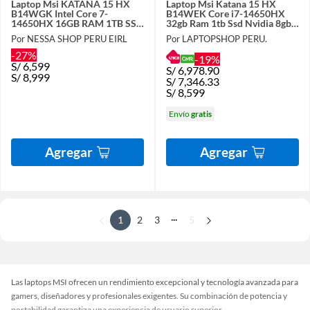
Laptop Msi KATANA 15 HX
Laptop Msi Katana 15 HX
B14WGK Intel Core 7-
B14WEK Core i7-14650HX
14650HX 16GB RAM 1TB SSD
32gb Ram 1tb Ssd Nvidia 8gb
RTX 5070-8GB 15.6" QHD 165
RTX 5050 15.6 FHD 144hz
Por NESSA SHOP PERU EIRL
Por LAPTOPSHOP PERU.
Hz
-27%
-19%
S/
6,599
S/
6,978.90
S/
8,999
S/
7,346.33
S/
8,599
Envío
gratis
Agregar
Agregar
...
1
2
3
5
Las laptops MSI ofrecen un rendimiento excepcional y tecnología avanzada para
gamers, diseñadores y profesionales exigentes. Su combinación de potencia y
portabilidad garantiza una experiencia de usuario superior.