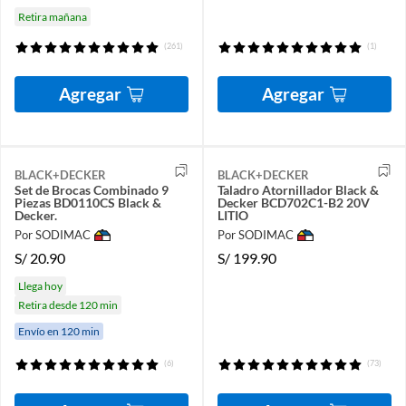
Retira mañana
(261)
(1)
Agregar
Agregar
BLACK+DECKER
BLACK+DECKER
Set de Brocas Combinado 9
Taladro Atornillador Black &
Piezas BD0110CS Black &
Decker BCD702C1-B2 20V
Decker.
LITIO
Por SODIMAC
Por SODIMAC
S/
20.90
S/
199.90
Llega hoy
Retira desde 120 min
Envío en 120 min
(6)
(73)