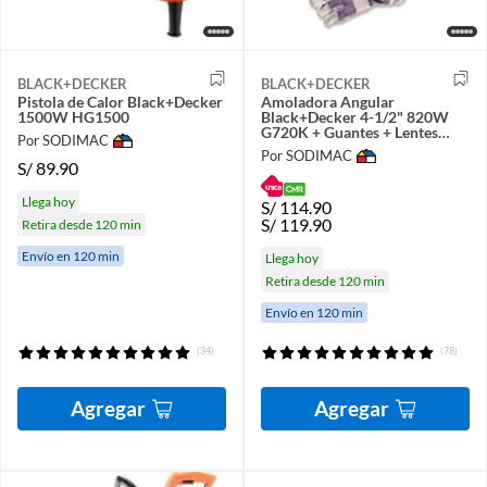
BLACK+DECKER
BLACK+DECKER
Pistola de Calor Black+Decker
Amoladora Angular
1500W HG1500
Black+Decker 4-1/2" 820W
G720K + Guantes + Lentes
Por SODIMAC
Black+Decker
Por SODIMAC
S/
89.90
Llega hoy
S/
114.90
S/
119.90
Retira desde 120 min
Envío en 120 min
Llega hoy
Retira desde 120 min
Envío en 120 min
(34)
(78)
Agregar
Agregar