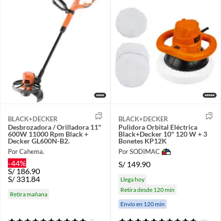
BLACK+DECKER
BLACK+DECKER
Desbrozadora / Orilladora 11"
Pulidora Orbital Eléctrica
600W 11000 Rpm Black +
Black+Decker 10" 120 W + 3
Decker GL600N-B2.
Bonetes KP12K
Por Cahema.
Por SODIMAC
-44%
S/
149.90
S/
186.90
S/
331.84
Llega hoy
Retira desde 120 min
Retira mañana
Envío en 120 min