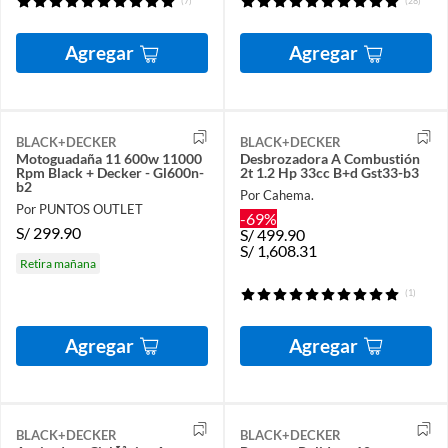
(7)
(28)
Agregar
Agregar
BLACK+DECKER
BLACK+DECKER
Motoguadaña 11 600w 11000
Desbrozadora A Combustión
Rpm Black + Decker - Gl600n-
2t 1.2 Hp 33cc B+d Gst33-b3
b2
Por Cahema.
Por PUNTOS OUTLET
-69%
S/
299.90
S/
499.90
S/
1,608.31
Retira mañana
(1)
Agregar
Agregar
BLACK+DECKER
BLACK+DECKER