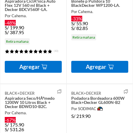
Aspiradora CiclÃ³nica Auto
Bonete p Pulidora 10
Flex 12V 560 ml Black +
BlackDecker WP1200-LA.
Decker BDCV560F-LA.
Por Cahema.
Por Cahema.
-33%
-48%
S/
55.90
S/
199.90
S/
82.85
S/
387.95
Retira mañana
Retira mañana
(40)
Agregar
Agregar
BLACK+DECKER
BLACK+DECKER
Aspiradora Seco/HÃºmedo
Podadora Bordeadora 600W
1200W 10 Litros Black +
Black+Decker GL600N-B2
Decker BDWD10-B2C.
Por SODIMAC
Por Cahema.
S/
219.90
-67%
S/
175.90
S/
531.26