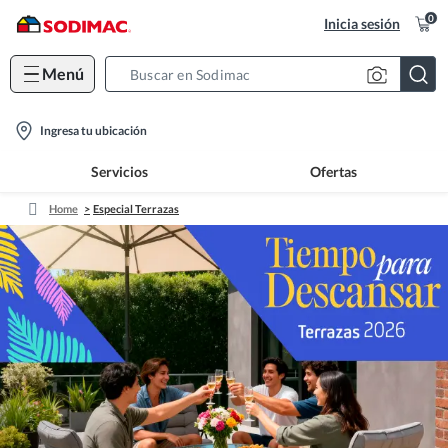
0
Inicia sesión
Menú
Search
Bar
location-
Ingresa tu ubicación
icon
Servicios
Ofertas
Home
Especial Terrazas