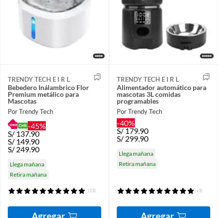
TRENDY TECH E I R L
TRENDY TECH E I R L
Bebedero Inálambrico Flor
Alimentador automático para
Premium metálico para
mascotas 3L comidas
Mascotas
programables
Por Trendy Tech
Por Trendy Tech
-40%
-45%
S/
179.90
S/
137.90
S/
299.90
S/
149.90
S/
249.90
Llega mañana
Retira mañana
Llega mañana
Retira mañana
(13)
(3)
Agregar
Agregar