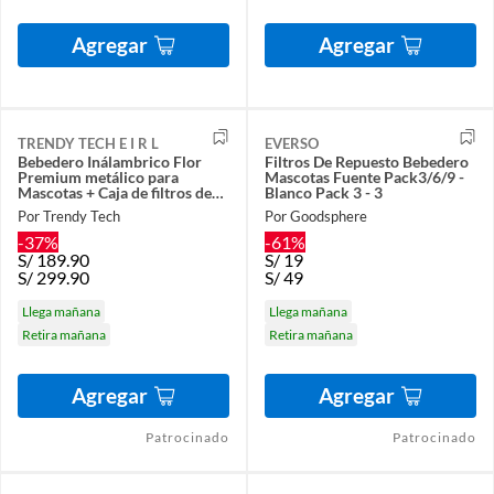
Agregar
Agregar
TRENDY TECH E I R L
EVERSO
Bebedero Inálambrico Flor
Filtros De Repuesto Bebedero
Premium metálico para
Mascotas Fuente Pack3/6/9 -
Mascotas + Caja de filtros de
Blanco Pack 3 - 3
repuesto
Por Trendy Tech
Por Goodsphere
-37%
-61%
S/
189.90
S/
19
S/
299.90
S/
49
Llega mañana
Llega mañana
Retira mañana
Retira mañana
Agregar
Agregar
Patrocinado
Patrocinado