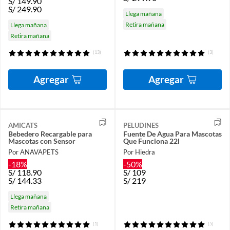
S/
149.90
S/
249.90
Llega mañana
Retira mañana
Llega mañana
Retira mañana
(13)
(3)
Agregar
Agregar
AMICATS
PELUDINES
Bebedero Recargable para
Fuente De Agua Para Mascotas
Mascotas con Sensor
Que Funciona 22l
Por ANAVAPETS
Por Hiedra
-18%
-50%
S/
118.90
S/
109
S/
144.33
S/
219
Llega mañana
Retira mañana
(1)
(5)