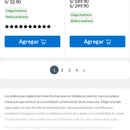
S/
189.90
S/
32.90
S/
299.90
Llega mañana
Llega mañana
Retira mañana
Retira mañana
(3)
Agregar
Agregar
1
2
3
4
Los platos para gatos son mucho más que un simple accesorio; son una pieza
clave para garantizar la comodidad y el bienestar de tu mascota. Elegir el plato
adecuado no solo facilita la alimentación, sino que también contribuye a
mantener la higiene y evitar problemas como derrames o incomodidad al comer.
Una buena elección puede marcar la diferencia en la rutina diaria de tu gato.
Hoy en día, existe una gran variedad de platos para gatos diseñados para