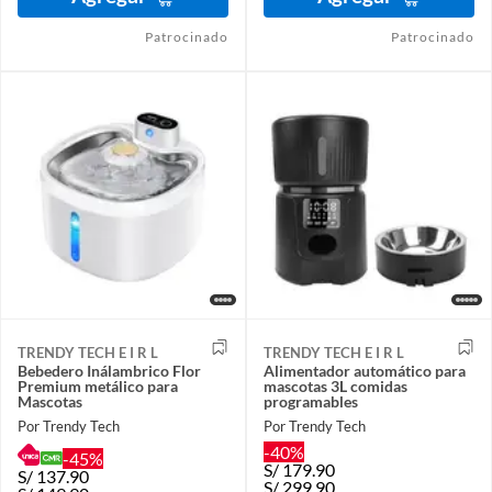
Patrocinado
Patrocinado
TRENDY TECH E I R L
TRENDY TECH E I R L
Bebedero Inálambrico Flor
Alimentador automático para
Premium metálico para
mascotas 3L comidas
Mascotas
programables
Por Trendy Tech
Por Trendy Tech
-40%
-45%
S/
179.90
S/
137.90
S/
299.90