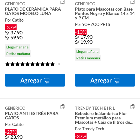
GENERICO
GENERICO
PLATO DE CERÁMICA PARA
Plato para Mascotas con Base
GATOS MODELO LUNA
Puntos Negro y Blanco 14 x 14
x 9 CM
Por Catito
Por YOHZOO PETS
-37%
-10%
S/
37.90
S/
17.90
S/
59.90
S/
19.90
Llega mañana
Llega mañana
Retira mañana
Retira mañana
(1)
Agregar
Agregar
GENERICO
TRENDY TECH E I R L
PLATO ANTI ESTRÉS PARA
Bebedero Inálambrico Flor
GATOS
Premium metálico para
Mascotas + Caja de filtros de
Por Catito
repuesto
Por Trendy Tech
-27%
-37%
S/
23.90