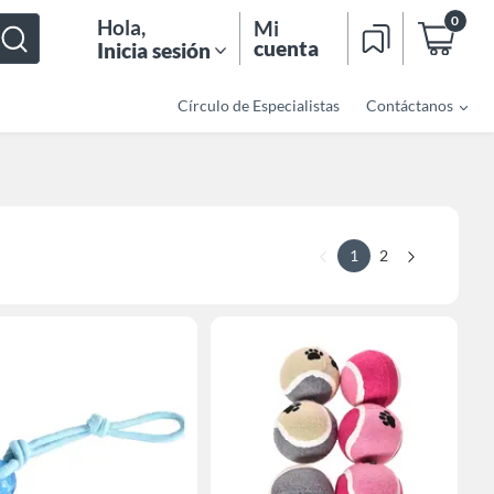
0
Hola
,
Mi
cuenta
Inicia sesión
Círculo de Especialistas
Contáctanos
1
2