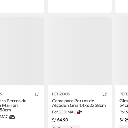
S
PETIZOOS
PET
ra Perros de
Cama para Perros de
Gim
n Marrón
Algodón Gris 14x62x58cm
54c
x58cm
Por SODIMAC
Por
IMAC
S/
64.90
S/
2
0