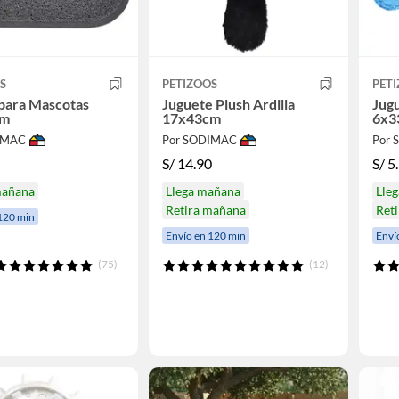
S
PETIZOOS
PET
para Mascotas
Juguete Plush Ardilla
Jug
cm
17x43cm
6x3
IMAC
Por SODIMAC
Por
S/
14.90
S/
5
mañana
Llega mañana
Lle
Retira mañana
Ret
120 min
Envío en 120 min
Enví
(75)
(12)