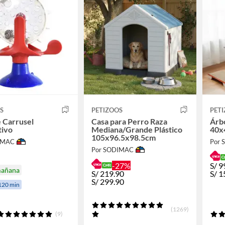
S
PETIZOOS
PET
 Carrusel
Casa para Perro Raza
Árb
tivo
Mediana/Grande Plástico
40x
105x96.5x98.5cm
IMAC
Por
Por SODIMAC
-27%
S/
9
mañana
S/
219.90
S/
1
S/
299.90
120 min
(1269)
(9)