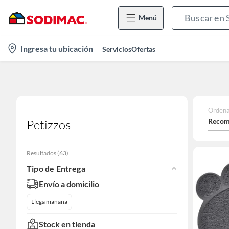
Menú
location-
Ingresa tu ubicación
Servicios
Ofertas
icon
Ordena
Recom
Petizzos
Resultados
(
63
)
Tipo de Entrega
Envío a domicilio
Llega mañana
Stock en tienda