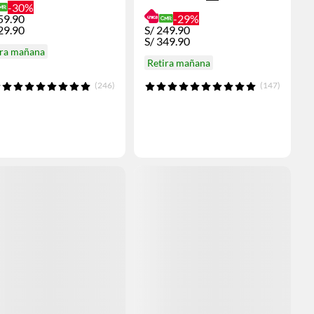
-30%
59.90
-29%
29.90
S/
249.90
S/
349.90
ira mañana
Retira mañana
(246)
(147)