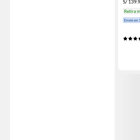
S/
139.
Retira 
Envío en 