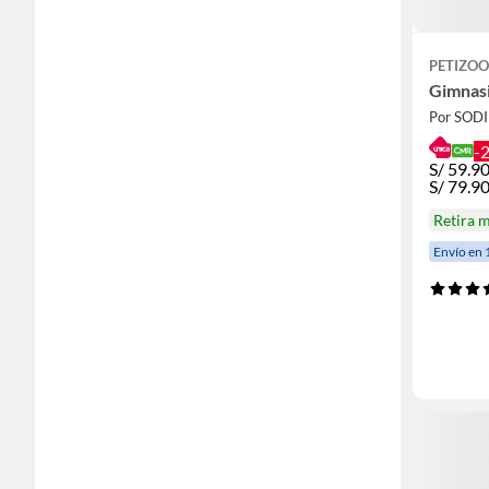
PETIZOO
Gimnasi
Por SOD
-
S/
59.9
S/
79.9
Retira 
Envío en 