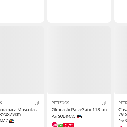
S
PETIZOOS
PET
ama para Mascotas
Gimnasio Para Gato 113 cm
Cas
0x91x73cm
78.
Por SODIMAC
IMAC
Por
-27%