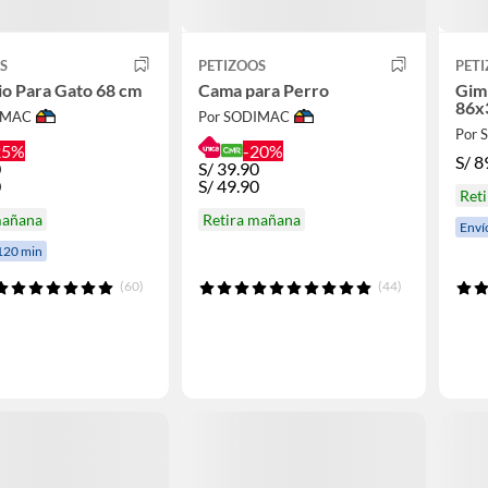
S
PETIZOOS
PET
o Para Gato 68 cm
Cama para Perro
Gim
86x
IMAC
Por SODIMAC
Por
25%
-20%
S/
8
0
S/
39.90
0
S/
49.90
Ret
mañana
Retira mañana
Enví
120 min
(60)
(44)