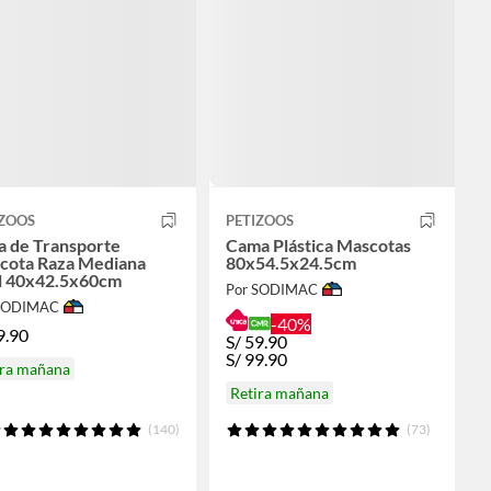
IZOOS
PETIZOOS
a de Transporte
Cama Plástica Mascotas
cota Raza Mediana
80x54.5x24.5cm
l 40x42.5x60cm
Por SODIMAC
 SODIMAC
-40%
9.90
S/
59.90
S/
99.90
ira mañana
Retira mañana
(140)
(73)