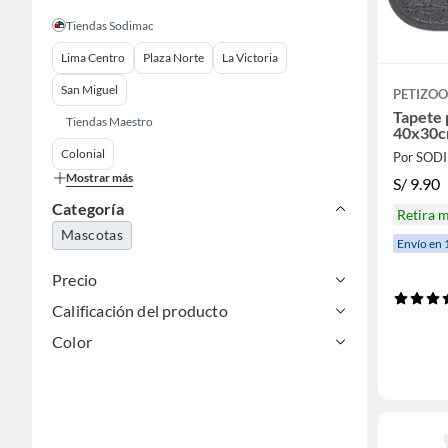
Tiendas Sodimac
Lima Centro
Plaza Norte
La Victoria
San Miguel
PETIZOO
Tapete 
Tiendas Maestro
40x30
Colonial
Por SOD
Mostrar más
S/
9.90
Categoría
Retira 
Mascotas
Envío en 
Precio
Calificación del producto
Color