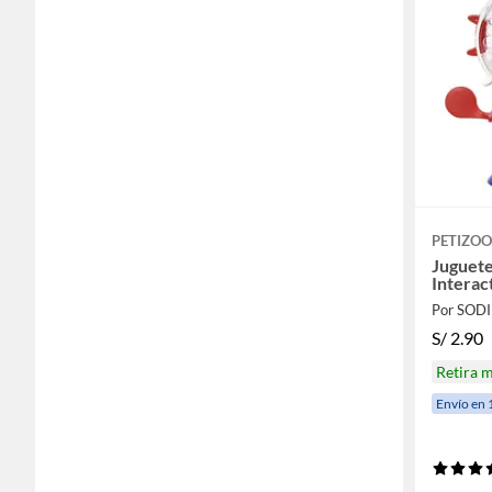
PETIZOO
Juguete
Interac
Por SOD
S/
2.90
Retira 
Envío en 