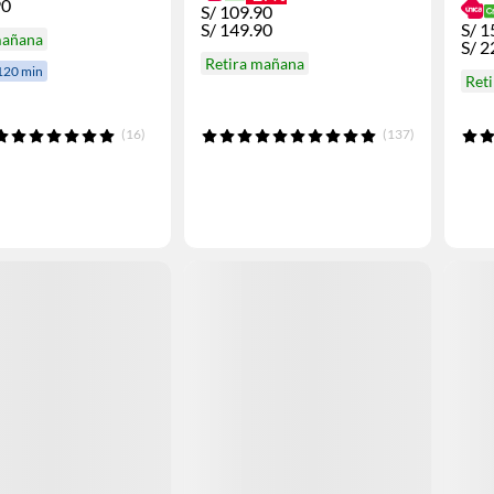
90
S/
109.90
S/
149.90
S/
1
mañana
S/
2
Retira mañana
120 min
Ret
(16)
(137)