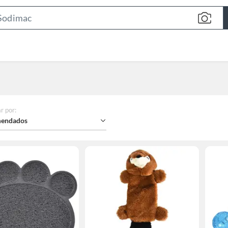
Search
Bar
r por
:
endados