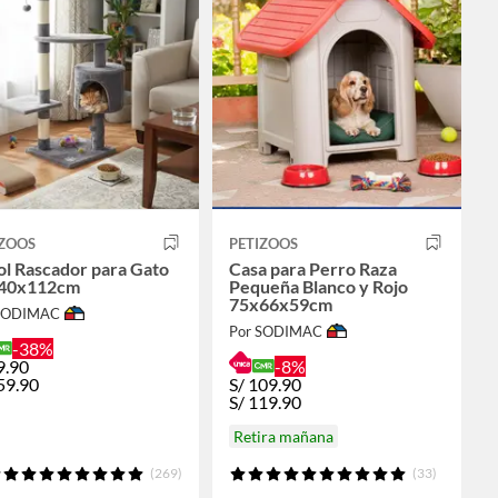
IZOOS
PETIZOOS
ol Rascador para Gato
Casa para Perro Raza
40x112cm
Pequeña Blanco y Rojo
75x66x59cm
 SODIMAC
Por SODIMAC
-38%
9.90
-8%
59.90
S/
109.90
S/
119.90
Retira mañana
(269)
(33)