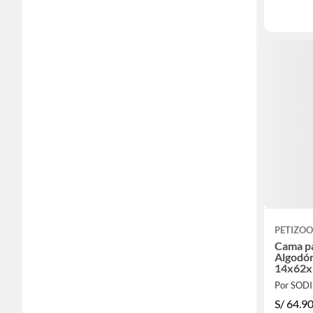
PETIZOO
Cama pa
Algodó
14x62
Por SOD
S/
64.9