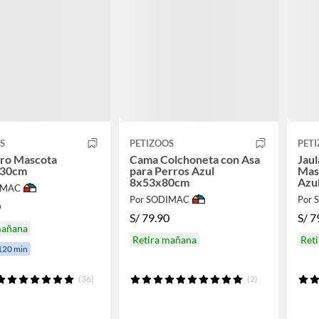
S
PETIZOOS
PET
ro Mascota
Cama Colchoneta con Asa
Jaul
x30cm
para Perros Azul
Mas
8x53x80cm
Azu
IMAC
Por SODIMAC
Por
0
S/
79.90
S/
7
mañana
Retira mañana
Ret
120 min
(36)
(2)