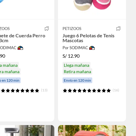
IZOOS
PETIZOOS
uete de Cuerda Perro
Juego 6 Pelotas de Tenis
3cm
Mascotas
 SODIMAC
Por SODIMAC
.90
S/
12.90
ga mañana
Llega mañana
ira mañana
Retira mañana
o en 120 min
Envío en 120 min
(13)
(16)