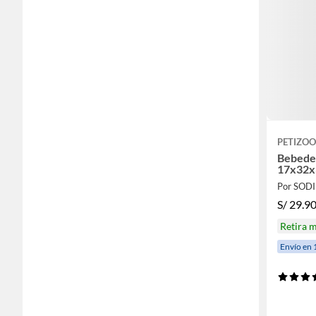
PETIZOO
Bebede
17x32
Por SOD
S/
29.9
Retira 
Envío en 