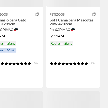
IZOOS
PETIZOOS
nasio para Gato
Sofá Cama para Mascotas
31x31cm
20x64x82cm
 SODIMAC
Por SODIMAC
9.90
S/
114.90
ira mañana
Retira mañana
o en 120 min
(30)
(15)