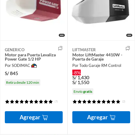
GENERICO
LIFTMASTER
Motor para Puerta Levaliza
Motor LiftMaster 4410W -
Power Gate 1/2 HP
Puerta de Garaje
Por SODIMAC
Por Todo Garaje RM Control
-8%
S/
845
S/
1,430
S/
1,550
Retira desde 120 min
Envío
gratis
(7)
(2)
Agregar
Agregar