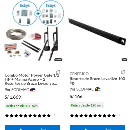
GENERICO
Combo Motor Power Gate 1/2
Resorte de Brazo Levadizo 100
HP + Manija Acero + 2
kg.
Resortes de Brazo Levadizo
100 kg + Kit de Sistema de
Por SODIMAC
Por SODIMAC
Cierre + Cable Acero + Kit de
Instalación Manual +
S/
166
S/
1,869
Accesorios + Equipo Levadizo
Premium Doble
Retira desde 120 min
Retira desde 120 min
(7)
(2)