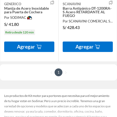
GENERICO
SCANAVINI
Manija de Acero Inoxidable
Barra Antipánico DT-1200RA-
para Puerta de Cochera
S Acero RETARDANTE AL
FUEGO
Por SODIMAC
Por SCANAVINI COMERCIAL S.A.C.
S/
41.80
S/
428.43
Retira desde 120 min
Agregar
Agregar
1
Los productos de Kit motor para portones que necesitas para el mejoramiento
de tu hogar están en Sodimac Perú a un precio increíble. Tenemos una gran
variedad de opciones y modelos que se adecúan a cada uno de los espacios que
desees renovar, ya sea la sala, comedor, dormitorio, oficina, cocina, baño,
terraza, garaje o el que tengas en mente. En nuestra categoría Kit motor para