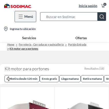
0
Inicia sesión
Menú
Search
Bar
location-
Ingresa tu ubicación
icon
Servicios
Ofertas
Home
Ferretería - Cerraduras y quincallería
Portón Entrada
Kit motor para portones
Kit motor para portones
Resultados
(
18
)
Retira desde 120 min
Envío gratis
Llega mañana
Retira mañana
St