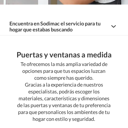
Encuentra en Sodimac el servicio para tu
hogar que estabas buscando
Servicios Hogar
Puertas y ventanas a medida
Centro de Proyectos de Baños y Cocinas
Te ofrecemos la más amplia variedad de
opciones para que tus espacios luzcan
como siempre has querido.
Puertas y Ventanas a medida
Agenda tu servicio de diseño de Baños y Cocinas
Gracias a la experiencia de nuestros
especialistas, podrás escoger los
Agenda tu servicio de diseño de Muebles a
Agenda tu servicio de Puertas, Ventanas a
Centro de Cortinas, Rollers y Persianas a medida
medida
medida
materiales, características y dimensiones
de las puertas y ventanas de tu preferencia
Agenda tu servicio de Cortinas, Rollers y
para que personalices los ambientes de tu
Servicios a medida
Agenda tu servicio de Tableros a medida
Persianas
hogar con estilo y seguridad.