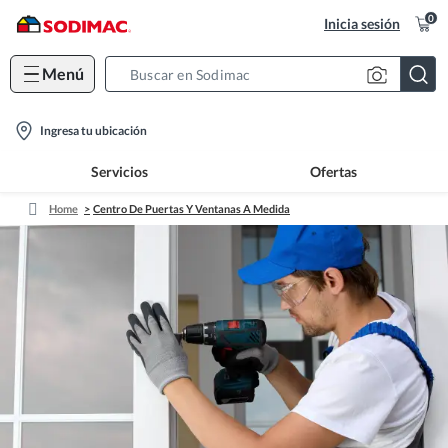
0
Inicia sesión
Menú
Search
Bar
location-
Ingresa tu ubicación
icon
Servicios
Ofertas
Home
Centro De Puertas Y Ventanas A Medida