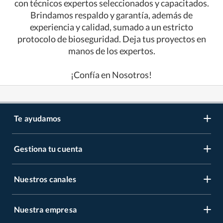
con técnicos expertos seleccionados y capacitados.
Brindamos respaldo y garantía, además de
experiencia y calidad, sumado a un estricto
protocolo de bioseguridad. Deja tus proyectos en
manos de los expertos.
¡Confía en Nosotros!
Te ayudamos
Gestiona tu cuenta
LIbro de reclamaciones
Centro de ayuda
Nuestros canales
Mi cuenta
Servicio al cliente
Regístrate ahora
Nuestra empresa
Tiendas Sodimac y Maestro
Legales
Recuperar mi clave