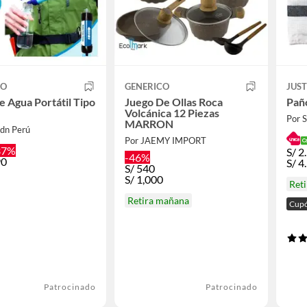
CO
GENERICO
JUS
De Agua Portátil Tipo
Juego De Ollas Roca
Pañ
Volcánica 12 Piezas
Por
MARRON
adn Perú
Por JAEMY IMPORT
37%
S/
2
-46%
90
S/
4
S/
540
S/
1,000
Ret
Retira mañana
Cupó
Patrocinado
Patrocinado