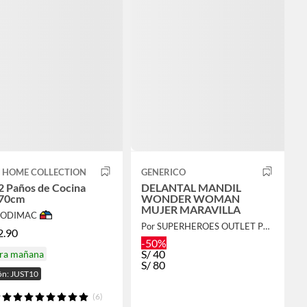
T HOME COLLECTION
GENERICO
2 Paños de Cocina
DELANTAL MANDIL
70cm
WONDER WOMAN
MUJER MARAVILLA
 SODIMAC
Por SUPERHEROES OUTLET PERU
2.90
-50%
S/
40
ira mañana
S/
80
n: JUST10
(6)