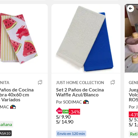
NITA
JUST HOME COLLECTION
GEN
Paños de Cocina
Set 2 Paños de Cocina
Jueg
ibra 40x60 cm
Waffle Azul/Blanco
Volc
 Variados
RO
Por SODIMAC
IMAC
Por 
-34%
-43
S/
9.90
S/
5
S/
14.90
S/
1
mañana
CASA10
Ret
Envío en 120 min