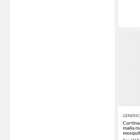
GENERI
Cortina
malla m
mosqui