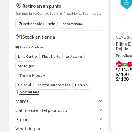
Retiro en un punto
Sodimac Lima Centro, Sodimac Plaza Norte, Sodimac La Victoria, Sodimac San Miguel, Sodimac S. J. Lurigancho, Sodimac Primavera, Sodimac Chacarilla, Sodimac Av. La Molina, Sodimac Colonial, Maestro Barrios Altos, Sodimac Naranjal
Retira desde 120 min
Retira mañana
Stock en tienda
GENERI
Filtro 
Tiendas Sodimac
Pajilla
Por Mia 
Lima Centro
Plaza Norte
La Victoria
-
San Miguel
S/
113.
S/
120
Tiendas Maestro
S/
180
Colonial
Maestro Barrios Altos
Naranjal
Mostrar más
Marca
Calificación del producto
Precio
Vendido por