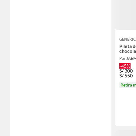
GENERI
Pileta 
chocola
Por JAE
-45%
S/
300
S/
550
Retira 