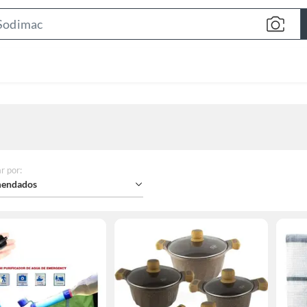
Search
Bar
r por
:
endados