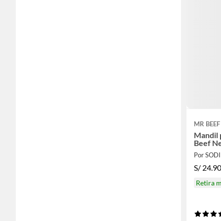
MR BEEF
Mandil 
Beef N
Por SOD
S/
24.9
Retira 