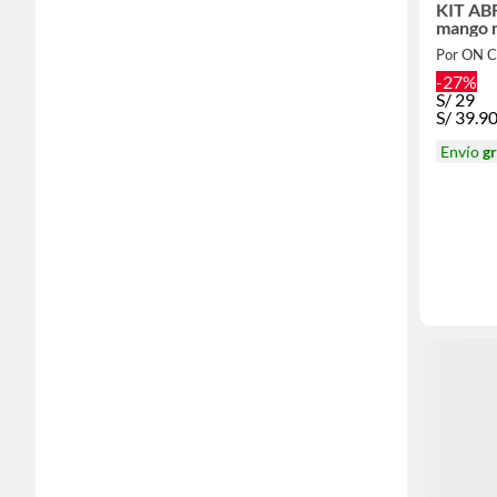
KIT ABRIDOR
mango 
Por ON 
-27%
S/
29
S/
39.9
Envío
gr