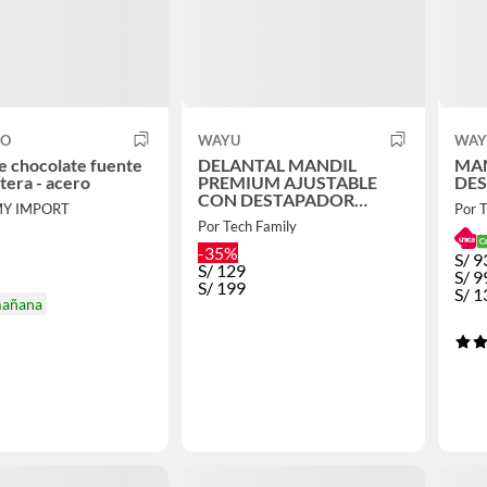
CO
WAYU
WAY
de chocolate fuente
DELANTAL MANDIL
MA
tera - acero
PREMIUM AJUSTABLE
DE
CON DESTAPADOR
MY IMPORT
Por 
WAYU
Por Tech Family
-35%
S/
9
S/
129
S/
9
S/
199
S/
1
mañana