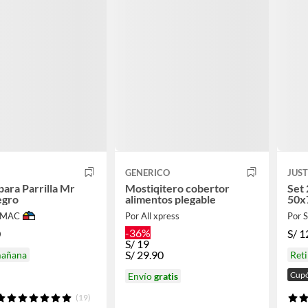
GENERICO
JUS
para Parrilla Mr
Mostiqitero cobertor
Set 
egro
alimentos plegable
50x
IMAC
Por All xpress
Por
-36%
0
S/
1
S/
19
S/
29.90
mañana
Ret
Cupó
Envío
gratis
(19)