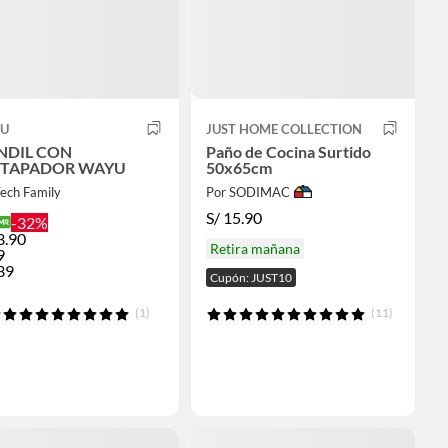
U
JUST HOME COLLECTION
NDIL CON
Paño de Cocina Surtido
STAPADOR WAYU
50x65cm
Tech Family
Por SODIMAC
S/
15.90
-32%
3.90
Retira mañana
9
39
Cupón: JUST10
(1)
(11)