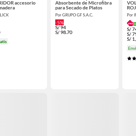
 accesorio
Absorbente de Microfibra
VOLCA
madera
para Secado de Platos
ROJ
CLICK
Por GRUPO GF S.A.C.
Por 
-5%
S/
94
S/
7
0
S/
98.70
S/
7
S/
1
atis
Env