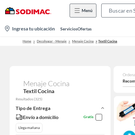
Menú
location-
Ingresa tu ubicación
Servicios
Ofertas
icon
Home
Decohogar - Menaje
Menaje Cocina
Textil Cocina
Ordena
Recom
Menaje Cocina
Textil Cocina
Resultados
(
325
)
Tipo de Entrega
Envío a domicilio
Gratis
Llega mañana