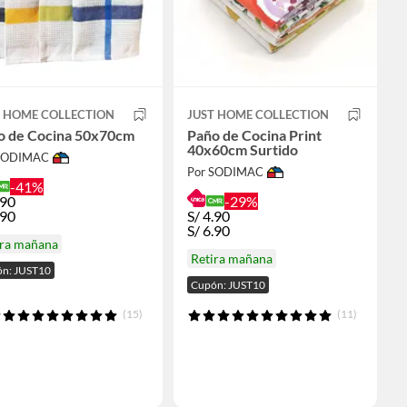
T HOME COLLECTION
JUST HOME COLLECTION
o de Cocina 50x70cm
Paño de Cocina Print
40x60cm Surtido
 SODIMAC
Por SODIMAC
-41%
.90
-29%
.90
S/
4.90
S/
6.90
ira mañana
Retira mañana
n: JUST10
Cupón: JUST10
(15)
(11)