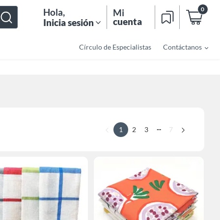
0
Hola
,
Mi
cuenta
Inicia sesión
Círculo de Especialistas
Contáctanos
...
1
2
3
7