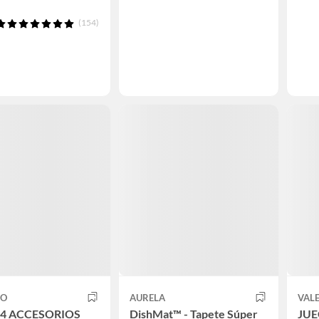
(154)
CO
AURELA
VAL
 4 ACCESORIOS
DishMat™ - Tapete Súper
JUE