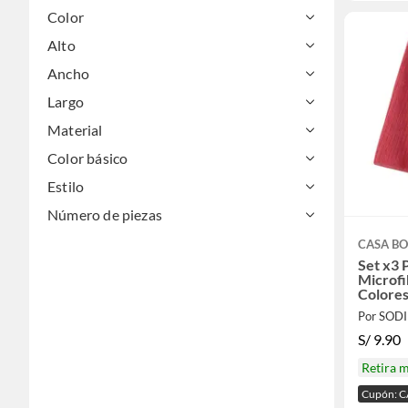
Color
Alto
Ancho
Largo
Material
Color básico
Estilo
Número de piezas
CASA BO
Set x3 
Microf
Colores
Por SOD
S/
9.90
Retira 
Cupón: 