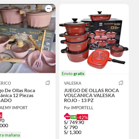
Envío
gratis
ERICO
VALESKA
o De Ollas Roca
JUEGO DE OLLAS ROCA
ánica 12 Piezas
VOLCANICA VALESKA
SADO
ROJO - 13 PZ
JAEMY IMPORT
Por IMPORTELL
%
-42%
70
S/
749.90
,000
S/
790
S/
1,300
ira mañana