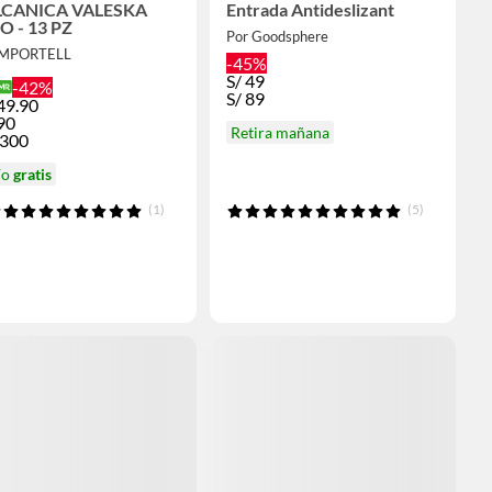
NICA VALESKA
Entrada Antideslizant
O - 13 PZ
Por Goodsphere
IMPORTELL
-45%
S/
49
-42%
S/
89
49.90
90
Retira mañana
,300
ío
gratis
(1)
(5)