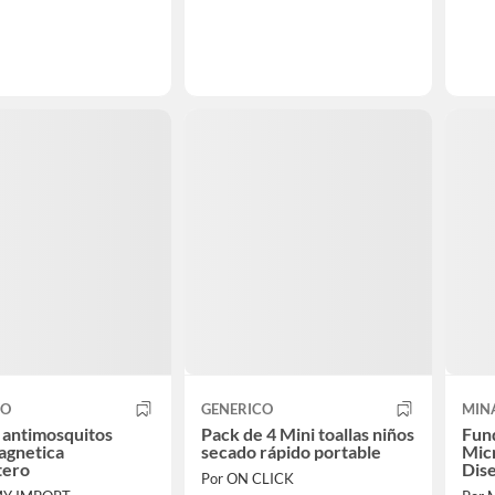
CO
GENERICO
MIN
 antimosquitos
Pack de 4 Mini toallas niños
Fun
agnetica
secado rápido portable
Micr
tero
Dis
Por ON CLICK