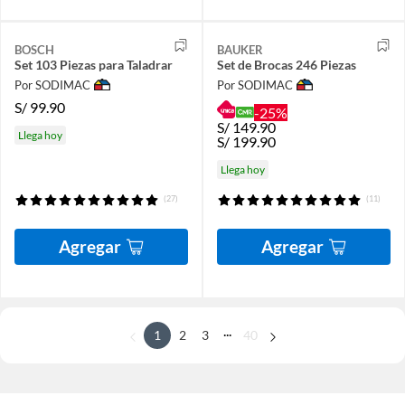
BOSCH
BAUKER
Set 103 Piezas para Taladrar
Set de Brocas 246 Piezas
Por SODIMAC
Por SODIMAC
S/
99.90
-25%
S/
149.90
Llega hoy
S/
199.90
Llega hoy
(27)
(11)
Agregar
Agregar
...
1
2
3
40