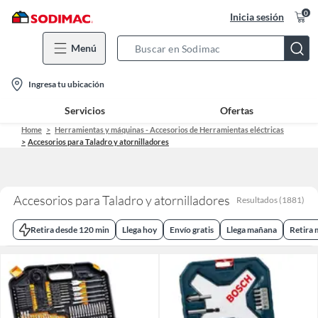
0
Inicia sesión
Menú
Search
Bar
location-
Ingresa tu ubicación
icon
Servicios
Ofertas
Home
Herramientas y máquinas - Accesorios de Herramientas eléctricas
Accesorios para Taladro y atornilladores
Accesorios para Taladro y atornilladores
Resultados
(
1881
)
Retira desde 120 min
Llega hoy
Envío gratis
Llega mañana
Retira