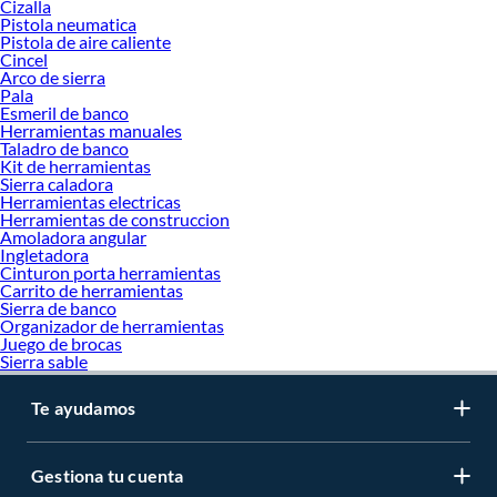
Cizalla
de demolición y perforación pesada en mampostería.
Pistola neumatica
Geometría de la flauta:
Las estrías con diseño de "U" o "L" permiten una
Pistola de aire caliente
Cincel
evacuación de viruta o polvo de concreto más rápida, evitando que la
Arco de sierra
broca se atasque o se sobrecaliente.
Pala
Punta autocentrante:
Busca brocas con ángulo de 135° "Split Point" para
Esmeril de banco
evitar que la herramienta "camine" sobre la superficie al iniciar la
Herramientas manuales
perforación, eliminando la necesidad de un punzón previo.
Taladro de banco
Kit de herramientas
FAQ - Preguntas frecuentes sobre brocas
Sierra caladora
¿Qué broca se debe usar para perforar porcelanato sin romperlo?
Herramientas electricas
Herramientas de construccion
Para porcelanato y cerámicas de alta dureza, se deben usar
brocas diamantadas
Amoladora angular
o de punta de lanza con refrigeración constante por agua. El uso de brocas para
Ingletadora
Cinturon porta herramientas
concreto convencional con percusión fracturará el material inmediatamente.
Carrito de herramientas
¿Cómo diferenciar una broca para metal de una para madera?
Sierra de banco
Organizador de herramientas
Las brocas para madera suelen tener una punta central afilada (punta de guía)
Juego de brocas
para posicionar el centro exacto. Las de metal son totalmente helicoidales con
Sierra sable
un ángulo de punta obtuso y carecen de esa espiga central, ya que están
diseñadas para cortar por rotación y presión sobre superficies densas.
Te ayudamos
¿Por qué se queman las brocas al perforar acero?
El "quemado" ocurre por un exceso de revoluciones por minuto (RPM) y falta de
Gestiona tu cuenta
lubricación. Al trabajar metales, se recomienda usar aceite de corte y