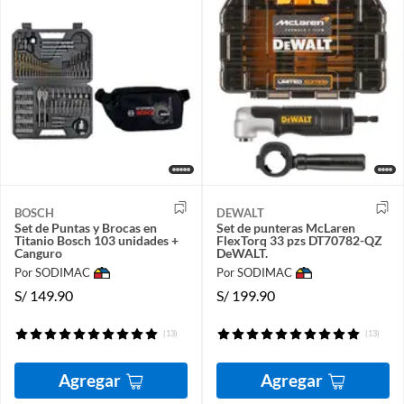
BOSCH
DEWALT
Set de Puntas y Brocas en
Set de punteras McLaren
Titanio Bosch 103 unidades +
FlexTorq 33 pzs DT70782-QZ
Canguro
DeWALT.
Por SODIMAC
Por SODIMAC
S/
149.90
S/
199.90
(13)
(13)
Agregar
Agregar