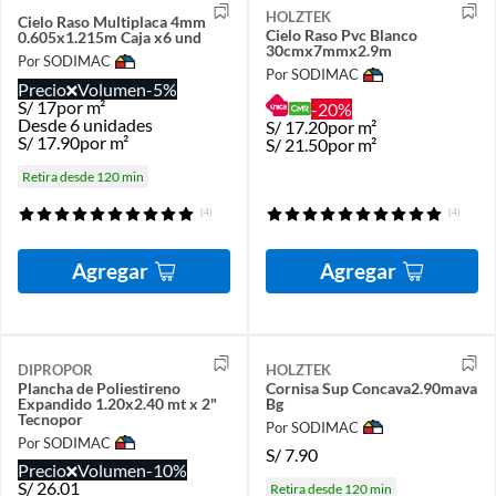
HOLZTEK
Cielo Raso Multiplaca 4mm
Cielo Raso Pvc Blanco
0.605x1.215m Caja x6 und
30cmx7mmx2.9m
Por SODIMAC
Por SODIMAC
Precio
Volumen
-5%
S/
17
por m²
-20%
Desde 6 unidades
S/
17.20
por m²
S/
17.90
por m²
S/
21.50
por m²
Retira desde 120 min
(4)
(4)
Agregar
Agregar
DIPROPOR
HOLZTEK
Plancha de Poliestireno
Cornisa Sup Concava2.90mava
Expandido 1.20x2.40 mt x 2"
Bg
Tecnopor
Por SODIMAC
Por SODIMAC
S/
7.90
Precio
Volumen
-10%
S/
26.01
Retira desde 120 min