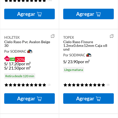
(10)
Agregar
Agregar
HOLZTEK
TOPEX
Cielo Raso Pvc Avalon Beige
Cielo Raso Fissure
30
1.2mx0.6mx12mm Caja x8
und
Por SODIMAC
Por SODIMAC
-20%
S/
23.90
por m²
S/
17.20
por m²
S/
21.50
por m²
Llega mañana
Retira desde 120 min
(2)
(6)
Agregar
Agregar