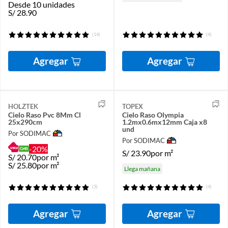
Desde 10 unidades
S/
28.90
(14)
(4)
Agregar
Agregar
HOLZTEK
TOPEX
Cielo Raso Pvc 8Mm Cl
Cielo Raso Olympia
25x290cm
1.2mx0.6mx12mm Caja x8
und
Por SODIMAC
Por SODIMAC
-20%
S/
23.90
por m²
S/
20.70
por m²
S/
25.80
por m²
Llega mañana
(3)
(4)
Agregar
Agregar