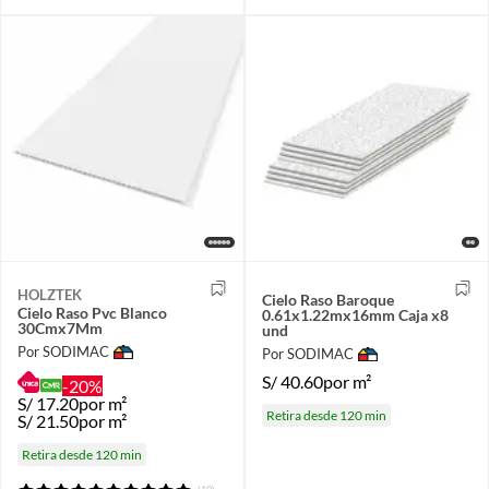
HOLZTEK
Cielo Raso Baroque
Cielo Raso Pvc Blanco
0.61x1.22mx16mm Caja x8
30Cmx7Mm
und
Por SODIMAC
Por SODIMAC
S/
40.60
por m²
-20%
S/
17.20
por m²
Retira desde 120 min
S/
21.50
por m²
Retira desde 120 min