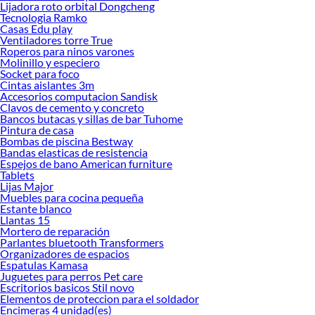
Lijadora roto orbital Dongcheng
Tecnologia Ramko
Al momento de tomar una decisión, es importante considerar el uso del espacio,
Casas Edu play
el estilo decorativo y el mantenimiento que estás dispuesto a realizar. Por
Ventiladores torre True
ejemplo, un cielo raso moderno puede incluir baldosas con acabados brillantes
Roperos para ninos varones
Molinillo y especiero
o texturizados, ideales para ambientes contemporáneos. También puedes
Socket para foco
explorar modelos de baldosas para cielo raso que aporten un toque elegante o
Cintas aislantes 3m
minimalista, según tus preferencias. En cuanto al cielo raso precio m2, este
Accesorios computacion Sandisk
puede variar dependiendo del tipo de instalación y los materiales seleccionados,
Clavos de cemento y concreto
Bancos butacas y sillas de bar Tuhome
por lo que es recomendable revisar las opciones disponibles y comparar
Pintura de casa
beneficios.
Bombas de piscina Bestway
Bandas elasticas de resistencia
Descubre cuál se adapta mejor a ti y transforma tus espacios con soluciones que
Espejos de bano American furniture
combinan diseño y funcionalidad. Explora nuestras colecciones disponibles y
Tablets
encuentra el equilibrio perfecto entre estilo, calidad y precio. Conoce más sobre
Lijas Major
sus beneficios y elige el cielo raso ideal para tu proyecto.
Muebles para cocina pequeña
Estante blanco
Complementa tu compra con estos productos:
Llantas 15
Mortero de reparación
Tabiquería
Parlantes bluetooth Transformers
Masilla para drywall
Organizadores de espacios
Drywall
Espatulas Kamasa
Masilla para juntas
Juguetes para perros Pet care
Fibrocemento
Escritorios basicos Stil novo
Elementos de proteccion para el soldador
Encimeras 4 unidad(es)