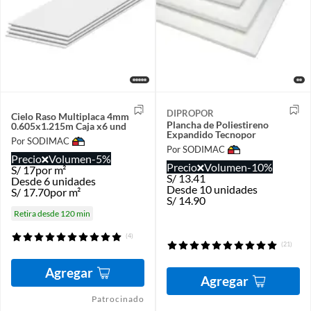
DIPROPOR
Cielo Raso Multiplaca 4mm
Plancha de Poliestireno
0.605x1.215m Caja x6 und
Expandido Tecnopor
Por SODIMAC
Por SODIMAC
Precio
Volumen
-5%
Precio
Volumen
-10%
S/
17
por m²
S/
13.41
Desde 6 unidades
Desde 10 unidades
S/
17.70
por m²
S/
14.90
Retira desde 120 min
(4)
(21)
Agregar
Agregar
Patrocinado