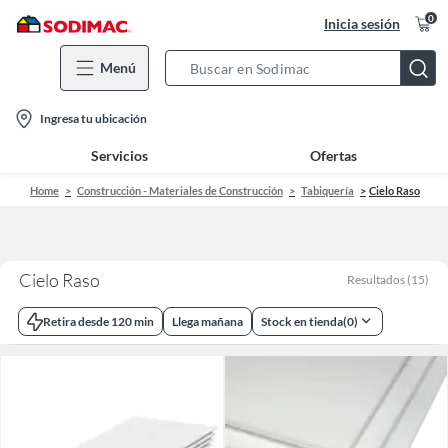
0
Inicia sesión
Menú
Search
Bar
location-
Ingresa tu ubicación
icon
Servicios
Ofertas
Home
Construcción - Materiales de Construcción
Tabiquería
Cielo Raso
Cielo Raso
Resultados
(
15
)
Retira desde 120 min
Llega mañana
Stock en tienda
(
0
)