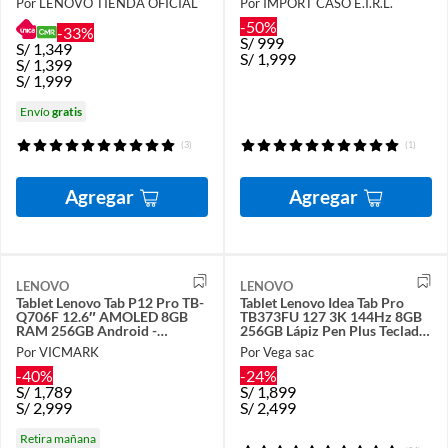
Por LENOVO TIENDA OFICIAL
Por IMPORT CASO E.I.R.L.
-50%
-33%
S/
999
S/
1,349
S/
1,999
S/
1,399
S/
1,999
Envío
gratis
(3)
(1)
Agregar
Agregar
LENOVO
LENOVO
Tablet Lenovo Tab P12 Pro TB-
Tablet Lenovo Idea Tab Pro
Q706F 12.6″ AMOLED 8GB
TB373FU 127 3K 144Hz 8GB
RAM 256GB Android -
256GB Lápiz Pen Plus Teclado
ZA9D0076PE
y Moto buds
Por VICMARK
Por Vega sac
-40%
-24%
S/
1,789
S/
1,899
S/
2,999
S/
2,499
Retira mañana