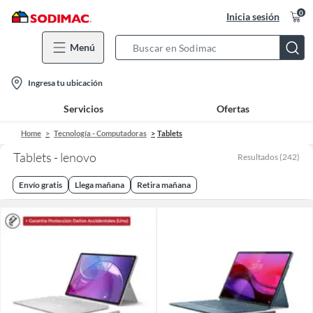
0
Inicia sesión
Menú
Search
Bar
location-
Ingresa tu ubicación
icon
Servicios
Ofertas
Home
Tecnología - Computadoras
Tablets
Tablets - lenovo
Resultados
(
242
)
Envío gratis
Llega mañana
Retira mañana