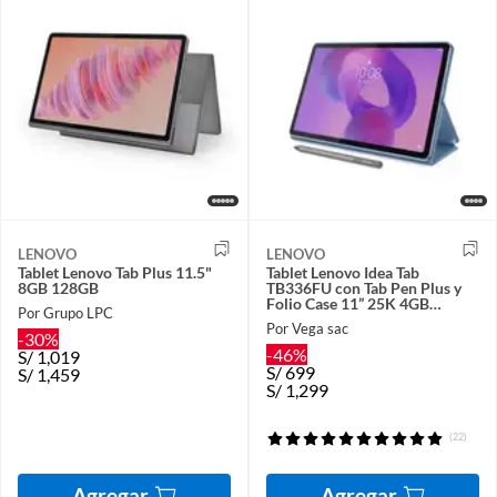
LENOVO
LENOVO
Tablet Lenovo Tab Plus 11.5"
Tablet Lenovo Idea Tab
8GB 128GB
TB336FU con Tab Pen Plus y
Folio Case 11” 25K 4GB
Por Grupo LPC
128GB con AI Gris
Por Vega sac
-30%
-46%
S/
1,019
S/
699
S/
1,459
S/
1,299
(22)
Agregar
Agregar