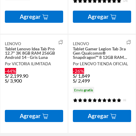
(24)
Agregar
Agregar
LENOVO
LENOVO
Tablet Lenovo Idea Tab Pro
Tablet Gamer Legion Tab 3ra
12.7" 3K 8GB RAM 256GB
Gen Qualcomm®
Android 14 - Gris Luna
Snapdragon™ 8 12GB RAM
256GB 2,5K + Garantía ADP
Por VICTORIA ILIMITADA
Por LENOVO TIENDA OFICIAL
One
-44%
-26%
S/
2,199.90
S/
1,849
S/
3,900
S/
2,499
Envío
gratis
(6)
Agregar
Agregar