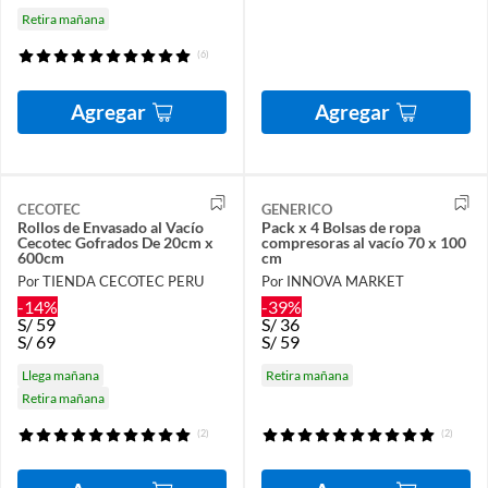
Retira mañana
(6)
Agregar
Agregar
CECOTEC
GENERICO
Rollos de Envasado al Vacío
Pack x 4 Bolsas de ropa
Cecotec Gofrados De 20cm x
compresoras al vacío 70 x 100
600cm
cm
Por TIENDA CECOTEC PERU
Por INNOVA MARKET
-14%
-39%
S/
59
S/
36
S/
69
S/
59
Llega mañana
Retira mañana
Retira mañana
(2)
(2)