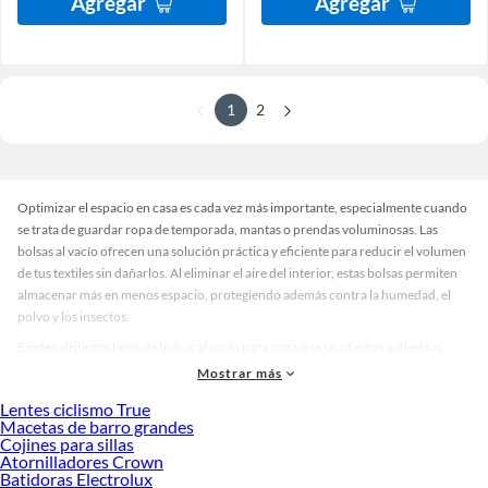
Agregar
Agregar
1
2
Optimizar el espacio en casa es cada vez más importante, especialmente cuando
se trata de guardar ropa de temporada, mantas o prendas voluminosas. Las
bolsas al vacío ofrecen una solución práctica y eficiente para reducir el volumen
de tus textiles sin dañarlos. Al eliminar el aire del interior, estas bolsas permiten
almacenar más en menos espacio, protegiendo además contra la humedad, el
polvo y los insectos.
Existen distintos tipos de bolsas al vacío para ropa que se adaptan a diversas
necesidades. Algunas son ideales para guardar edredones y abrigos, mientras
Mostrar más
que otras están pensadas para prendas más ligeras. Puedes encontrar modelos
Lentes ciclismo True
con cierre hermético, válvulas para aspiradora o diseños con gancho para colgar
Macetas de barro grandes
en el armario. También hay bolsas para guardar ropa con acabados
Cojines para sillas
transparentes que facilitan la identificación del contenido, y otras con colores o
Atornilladores Crown
Batidoras Electrolux
etiquetas para organizar por categoría o temporada.