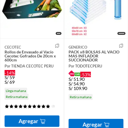
CECOTEC
GENERICO
Rollos de Envasado al Vacío
PACK x8 BOLSAS AL VACIO
Cecotec Gofrados De 20cm x
MAS INFLADOR
600cm
SUCCIONADOR
Por TIENDA CECOTEC PERU
Por TODOTECPERU
-14%
-53%
S/
59
S/
51.90
S/
69
S/
54.90
S/
109.90
Llega mañana
Retira mañana
Retira mañana
(2)
Agregar
Agregar