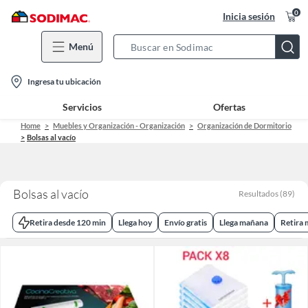
0
Inicia sesión
Menú
Search
Bar
location-
Ingresa tu ubicación
icon
Servicios
Ofertas
Home
Muebles y Organización - Organización
Organización de Dormitorio
Bolsas al vacío
Bolsas al vacío
Resultados
(
89
)
Retira desde 120 min
Llega hoy
Envío gratis
Llega mañana
Retira