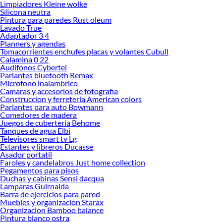
Limpiadores Kleine wolke
Además de ahorrar espacio, las bolsas al vacío ayudan a mantener tus prendas
Silicona neutra
Pintura para paredes Rust oleum
en buen estado durante largos periodos. Son especialmente útiles en mudanzas,
Lavado True
viajes o cuando necesitas liberar espacio en cajones y closets. Elegir el modelo
Adaptador 3 4
adecuado dependerá del tipo de ropa que deseas almacenar, la frecuencia con la
Planners y agendas
que accedes a ella y el lugar donde la guardarás. Comparar opciones te permitirá
Tomacorrientes enchufes placas y volantes Cubull
Calamina 0 22
encontrar la solución más funcional y duradera.
Audifonos Cybertel
Descubre cuál se adapta mejor a ti y transforma tu forma de organizar con
Parlantes bluetooth Remax
Microfono inalambrico
bolsas al vacío que combinan practicidad y protección. Conoce más sobre sus
Camaras y accesorios de fotografia
beneficios y encuentra el equilibrio entre capacidad, resistencia y facilidad de
Construccion y ferreteria American colors
uso. Explora nuestras colecciones disponibles y elige las bolsas para guardar
Parlantes para auto Bowmann
ropa que te ayuden a mantener tu hogar más ordenado y eficiente.
Comedores de madera
Juegos de cuberteria Behome
Complementa tu compra con estos productos:
Tanques de agua Elbi
Televisores smart tv Lg
Organizador de ropa
Estantes y libreros Ducasse
Ropero armable
Asador portatil
Colgadores de ropa
Faroles y candelabros Just home collection
Joyero
Pegamentos para pisos
Organizadores de clóset
Duchas y cabinas Sensi dacqua
Relojes despertadores
Lamparas Guirnalda
Barra de ejercicios para pared
Zapatero
Muebles y organizacion Starax
Organizacion Bamboo balance
Pintura blanco ostra