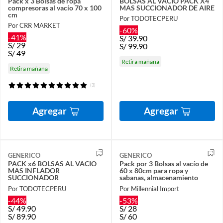
Pack x 3 Bolsas de ropa
BOLSAS AL VACIO PACK X4
compresoras al vacío 70 x 100
MAS SUCCIONADOR DE AIRE
cm
Por TODOTECPERU
Por CRR MARKET
-60%
-41%
S/
39.90
S/
29
S/
99.90
S/
49
Retira mañana
Retira mañana
(3)
Agregar
Agregar
GENERICO
GENERICO
PACK x6 BOLSAS AL VACIO
Pack por 3 Bolsas al vacío de
MAS INFLADOR
60 x 80cm para ropa y
SUCCIONADOR
sabanas, almacenamiento
Por TODOTECPERU
Por Millennial Import
-44%
-53%
S/
49.90
S/
28
S/
89.90
S/
60