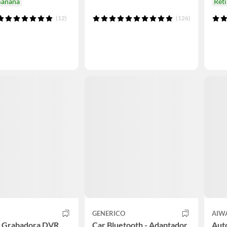
mañana
Ret
(12)
(126)
GENERICO
AIW
 Grabadora DVR
Car Bluetooth - Adaptador
Auto