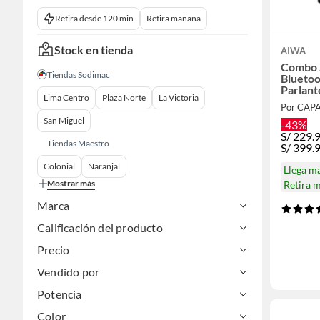
Retira desde 120 min
Retira mañana
Stock en tienda
AIWA
Combo 
Tiendas Sodimac
Blueto
Parlan
Lima Centro
Plaza Norte
La Victoria
CAW-20
Por CAP
San Miguel
-43%
S/
229.
Tiendas Maestro
S/
399.
Colonial
Naranjal
Llega m
Mostrar más
Retira 
Marca
Calificación del producto
Precio
Vendido por
Potencia
Color