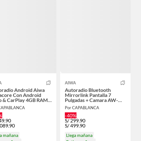
A
AIWA
oradio Android Aiwa
Autoradio Bluetooth
acore Con Android
Mirrorlink Pantalla 7
o & CarPlay 4GB RAM +
Pulgadas + Camara AW-
B GPSWiFi AW-A928C
W660BT
 CAPABLANCA
Por CAPABLANCA
%
-40%
49.90
S/
299.90
,089.90
S/
499.90
ga mañana
Llega mañana