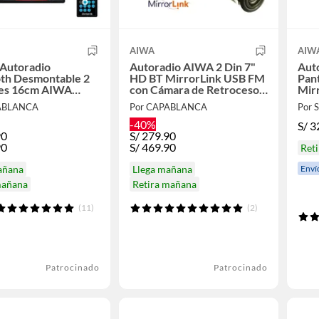
AIWA
AIW
Autoradio
Autoradio AIWA 2 Din 7"
Aut
oth Desmontable 2
HD BT MirrorLink USB FM
Pant
tes 16cm AIWA
con Cámara de Retroceso
Mir
16BT Auto Radio
AW-W888BTC Auto Radio
W8
ABLANCA
Por CAPABLANCA
Por
-40%
S/
3
90
S/
279.90
90
S/
469.90
Reti
Enví
añana
Llega mañana
mañana
Retira mañana
(11)
(2)
Patrocinado
Patrocinado