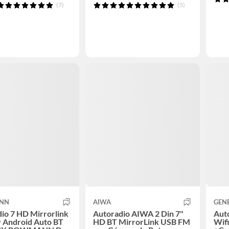
(7)
(5)
NN
AIWA
GEN
io 7 HD Mirrorlink
Autoradio AIWA 2 Din 7"
Auto
 Android Auto BT
HD BT MirrorLink USB FM
Wifi