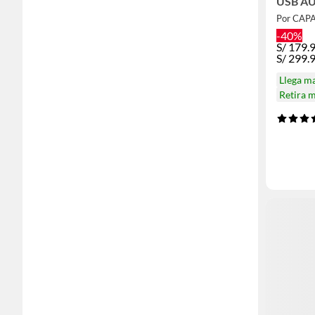
USB A
5700W 
Por CAP
-40%
S/
179.
S/
299.
Llega m
Retira 