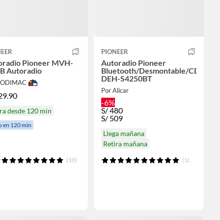
NEER
PIONEER
oradio Pioneer MVH-
Autoradio Pioneer
B Autoradio
Bluetooth/Desmontable/CD
DEH-S4250BT
 SODIMAC
Por Alicar
29.90
-6%
S/
480
ra desde 120 min
S/
509
o en 120 min
Llega mañana
Retira mañana
(10)
(1)