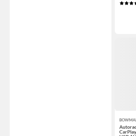
BOWMA
Autorad
CarPlay