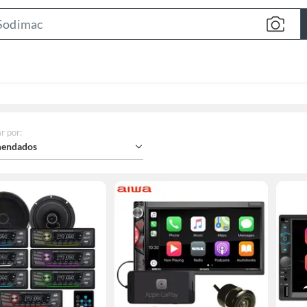
Search
Bar
r por
:
endados