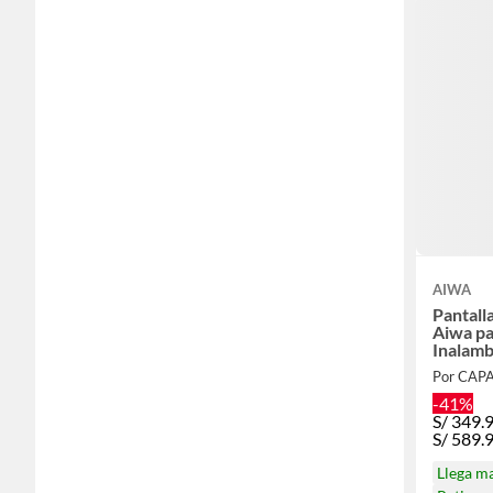
AIWA
Pantall
Aiwa pa
Inalam
Por CAP
-41%
S/
349.
S/
589.
Llega m