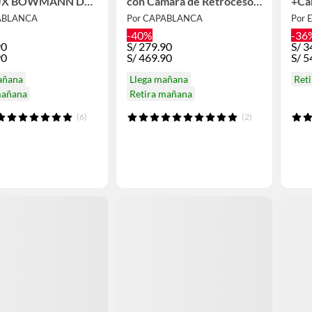
UX BOWMANN DD-
con Cámara de Retroceso
+Ca
Auto Radio
AW-W888BTC Auto Radio
ABLANCA
Por CAPABLANCA
Por 
-40%
-36
90
S/
279.90
S/
3
90
S/
469.90
S/
5
añana
Llega mañana
Ret
mañana
Retira mañana
(6)
(2)