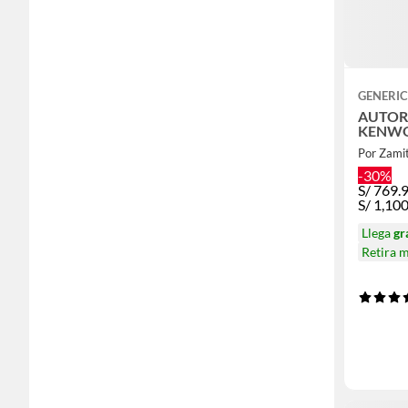
GENERI
AUTOR
KENWO
Por Zamit
-30%
S/
769.
S/
1,10
Llega
gr
Retira 