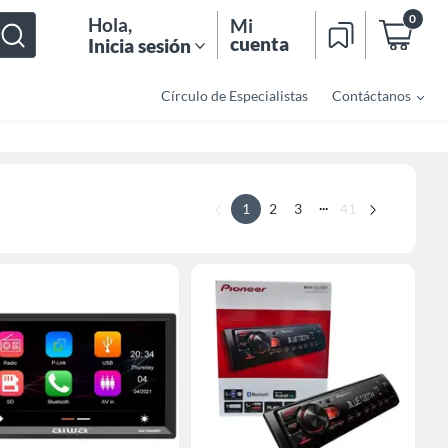
0
Hola
,
Mi
cuenta
Inicia sesión
Círculo de Especialistas
Contáctanos
...
1
2
3
41