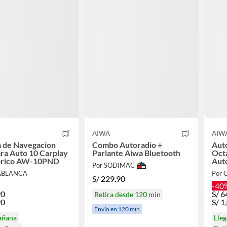
AIWA
AIW
a de Navegacion
Combo Autoradio +
Aut
ra Auto 10 Carplay
Parlante Aiwa Bluetooth
Oct
brico AW-10PND
Aut
Por SODIMAC
64G
ABLANCA
Por
S/
229.90
-40
90
S/
6
Retira desde 120 min
90
S/
1
Envío en 120 min
añana
Lle