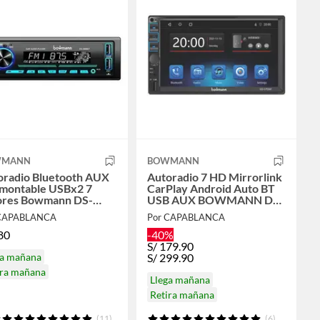
WMANN
BOWMANN
oradio Bluetooth AUX
Autoradio 7 HD Mirrorlink
montable USBx2 7
CarPlay Android Auto BT
ores Bowmann DS-
USB AUX BOWMANN DD-
0BT
5700W Auto Radio
 CAPABLANCA
Por CAPABLANCA
80
-40%
S/
179.90
ga mañana
S/
299.90
ira mañana
Llega mañana
Retira mañana
(11)
(6)