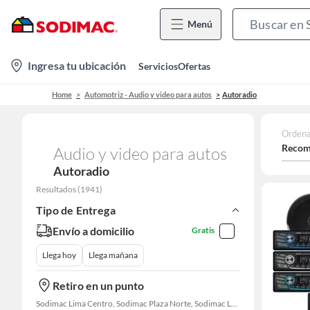
Menú
location-
Ingresa tu ubicación
Servicios
Ofertas
icon
Home
Automotriz - Audio y video para autos
Autoradio
Ordena
Recom
Audio y video para autos
Autoradio
Resultados
(
1941
)
Tipo de Entrega
Envío a domicilio
Gratis
Llega hoy
Llega mañana
Retiro en un punto
Sodimac Lima Centro, Sodimac Plaza Norte, Sodimac La Victoria, Sodimac San Miguel, Sodimac S. J. Lurigancho, Sodimac Chacarilla, Sodimac Av. La Molina, Sodimac Colonial, Sodimac Naranjal