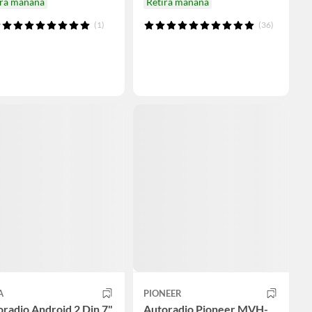
ira mañana
Retira mañana
(1)
(36)
A
PIONEER
radio Android 2 Din 7"
Autoradio Pioneer MVH-