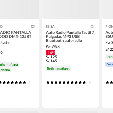
CO
SEISA
PIO
ADIO PANTALLA
Auto Radio Pantalla Tactil 7
Aut
OD DMX-125BT
Pulgadas MP3 USB
85U
Bluetooth autoradio
 tuning
Por
Por WGX
S/
2
99
-14%
0
S/
125
Reti
S/
145
Enví
atis
mañana
Retira mañana
mañana
(1)
(2)