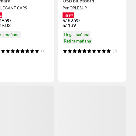
mara
USB bluetooth
ELEGANT CARS
Por ORLESUR
%
-40%
49.90
S/
82.90
49.83
S/
139
ira mañana
Llega mañana
Retira mañana
(1)
(7)