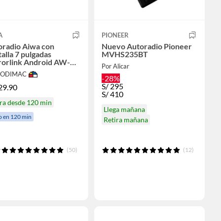
A
PIONEER
oradio Aiwa con
Nuevo Autoradio Pioneer
alla 7 pulgadas
MVHS235BT
rorlink Android AW-
Por Alicar
80BT
 SODIMAC
-28%
S/
295
29.90
S/
410
ra desde 120 min
Llega mañana
o en 120 min
Retira mañana
(50)
(12)