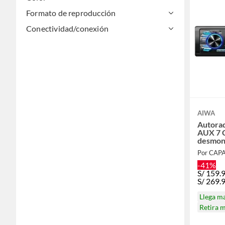
Formato de reproducción
Conectividad/conexión
AIWA
Autora
AUX 7 C
desmon
3240BT
Por CAP
-41%
S/
159.
S/
269.
Llega m
Retira 