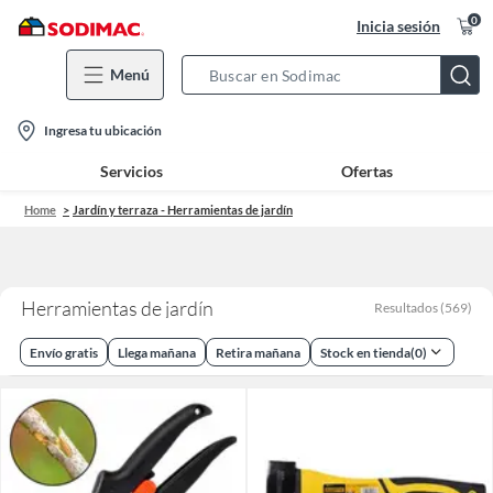
0
Inicia sesión
Menú
Search
Bar
location-
Ingresa tu ubicación
icon
Servicios
Ofertas
Home
Jardín y terraza - Herramientas de jardín
Herramientas de jardín
Resultados
(
569
)
Envío gratis
Llega mañana
Retira mañana
Stock en tienda
(
0
)