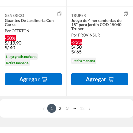
GENERICO
TRUPER
Guantes De Jardineria Con
Juego de 4 herramientas de
Garra
15" para jardín COD 15040
Truper
Por OFERTON
Por PROVINSUR
-50%
-23%
S/
19.90
S/
50
S/
40
S/
65
Llega
gratis
mañana
Retira mañana
Retira mañana
Agregar
Agregar
...
1
2
3
12