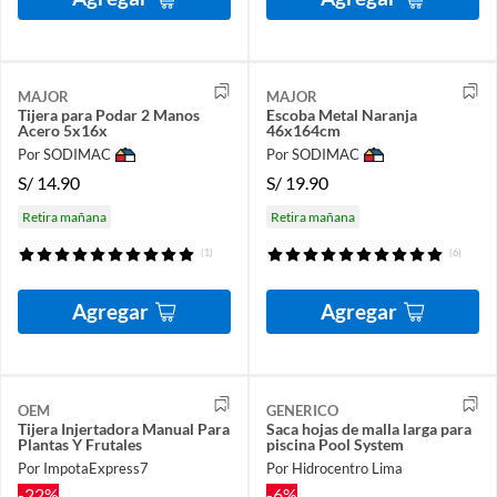
MAJOR
MAJOR
Tijera para Podar 2 Manos
Escoba Metal Naranja
Acero 5x16x
46x164cm
Por SODIMAC
Por SODIMAC
S/
14.90
S/
19.90
Retira mañana
Retira mañana
(1)
(6)
Agregar
Agregar
OEM
GENERICO
Tijera Injertadora Manual Para
Saca hojas de malla larga para
Plantas Y Frutales
piscina Pool System
Por ImpotaExpress7
Por Hidrocentro Lima
-22%
-6%