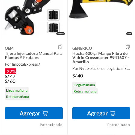
OEM
GENERICO
Tijera Injertadora Manual Para
Hacha 600 gr Mango Fibra de
Plantas Y Frutales
Vidrio Crossmaster 9941607 -
Amarillo
Por ImpotaExpress7
Por NyL Soluciones Logisticas EIRL
-22%
S/
40
S/
47
S/
60
Llega mañana
Llega mañana
Retira mañana
Retira mañana
Agregar
Agregar
Patrocinado
Patrocinado