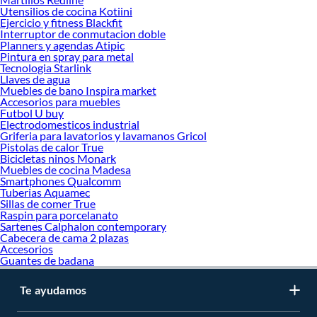
Guantes y accesorios
Utensilios de cocina Kotiini
Hacha
Ejercicio y fitness Blackfit
Kit de jardinería
Interruptor de conmutacion doble
Rastrillo de jardineria
Planners y agendas Atipic
Tijera de podar
Pintura en spray para metal
Barretas
Tecnologia Starlink
Llaves de agua
Jardín y terraza
Muebles de bano Inspira market
Jardín
Accesorios para muebles
Maquinaria de jardín
Futbol U buy
Parrilla
Electrodomesticos industrial
Piscina
Griferia para lavatorios y lavamanos Gricol
Terrazas
Pistolas de calor True
Bicicletas ninos Monark
Muebles de cocina Madesa
Smartphones Qualcomm
Tuberias Aquamec
Sillas de comer True
Raspin para porcelanato
Sartenes Calphalon contemporary
Cabecera de cama 2 plazas
Accesorios
Guantes de badana
Te ayudamos