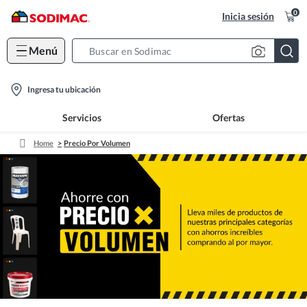
0
Inicia sesión
Menú
Search
Bar
location-
Ingresa tu ubicación
icon
Servicios
Ofertas
Home
Precio Por Volumen