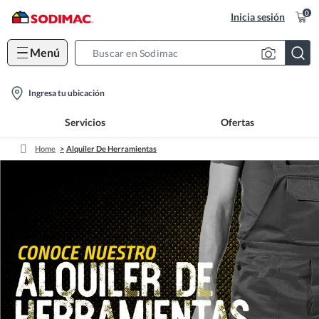
0
Inicia sesión
Menú
Search
Bar
location-
Ingresa tu ubicación
icon
Servicios
Ofertas
Home
Alquiler De Herramientas