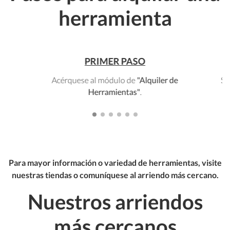
herramienta
PRIMER PASO
Acérquese al módulo de
"Alquiler de
Se
Herramientas"
.
Para mayor información o variedad de herramientas, visite
nuestras tiendas o comuníquese al arriendo más cercano.
Nuestros arriendos
más cercanos