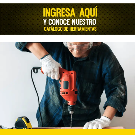
Nuestras tiendas
Somos Dog Friendly
App Sodimac
Venta Empresa
Servicio Técnico
Tu opinión Sodimac
Tu opinión Maestro