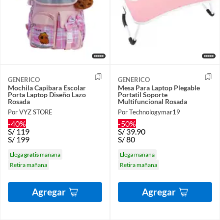
GENERICO
GENERICO
Mochila Capibara Escolar
Mesa Para Laptop Plegable
Porta Laptop Diseño Lazo
Portatil Soporte
Rosada
Multifuncional Rosada
Por VYZ STORE
Por Technologymar19
-40%
-50%
S/
119
S/
39.90
S/
199
S/
80
Llega
gratis
mañana
Llega mañana
Retira mañana
Retira mañana
Agregar
Agregar