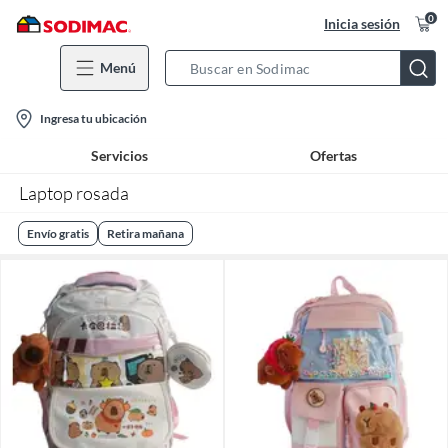
0
Inicia sesión
Menú
Search
Bar
location-
Ingresa tu ubicación
icon
Servicios
Ofertas
Laptop rosada
Envío gratis
Retira mañana