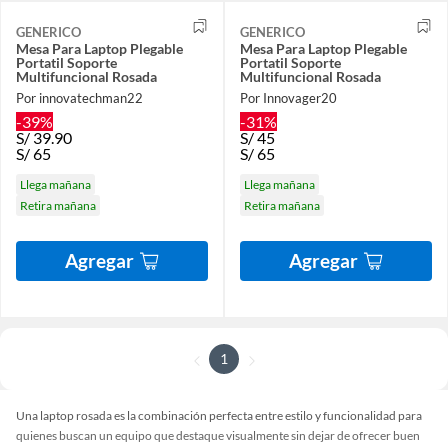
GENERICO
GENERICO
Mesa Para Laptop Plegable
Mesa Para Laptop Plegable
Portatil Soporte
Portatil Soporte
Multifuncional Rosada
Multifuncional Rosada
Por innovatechman22
Por Innovager20
-39%
-31%
S/
39.90
S/
45
S/
65
S/
65
Llega mañana
Llega mañana
Retira mañana
Retira mañana
Agregar
Agregar
1
Una laptop rosada es la combinación perfecta entre estilo y funcionalidad para
quienes buscan un equipo que destaque visualmente sin dejar de ofrecer buen