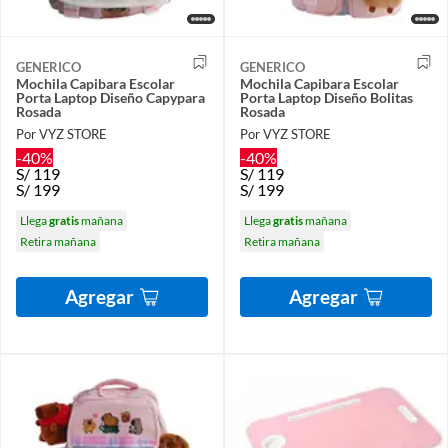
GENERICO
GENERICO
Mochila Capibara Escolar
Mochila Capibara Escolar
Porta Laptop Diseño Capypara
Porta Laptop Diseño Bolitas
Rosada
Rosada
Por VYZ STORE
Por VYZ STORE
-40%
-40%
S/
119
S/
119
S/
199
S/
199
Llega
gratis
mañana
Llega
gratis
mañana
Retira mañana
Retira mañana
Agregar
Agregar