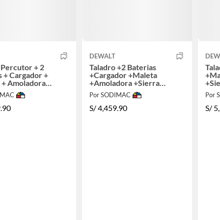
DEWALT
DEW
 Percutor + 2
Taladro +2 Baterias
Tala
s + Cargador +
+Cargador +Maleta
+Ma
 + Amoladora
+Amoladora +Sierra
+Si
 + Rotomartillo +
+Rotomartillo
+Ato
IMAC
Por SODIMAC
Por
lador
+Atornillador +Lijadora
+Ll
.90
S/
4,459.90
S/
5