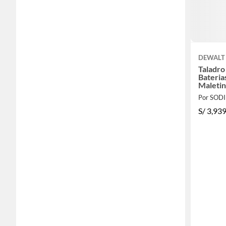
DEWALT
Taladro
Bateria
Maletin
+Sierra
Por SOD
Atornil
S/
3,939