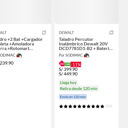
ALT
DEWALT
dro +2 Bat +Cargador
Taladro Percutor
leta +Amoladora
Inalámbrico Dewalt 20V
erra +Rotomart
DCD7781D1-B2 + Bateria
rnillador +Lijadora
2Ah + Cargador + Bolso
 SODIMAC
Por SODIMAC
ave Impact
Lona
,239.90
-11%
S/
399.90
S/
449.90
Llega hoy
Retira desde 120 min
Envío en 120 min
(21)