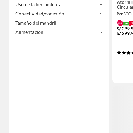
Atornil
Uso de la herramienta
Circula
Batería
Conectividad/conexión
Por SOD
BDCD2
Tamaño del mandril
-
S/
299.
Alimentación
S/
399.