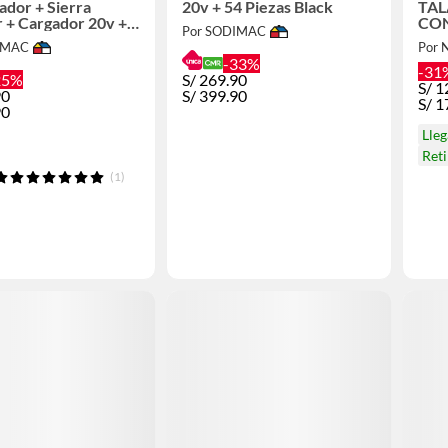
lador + Sierra
20v + 54 Piezas Black
TAL
r + Cargador 20v +
CON
Por SODIMAC
 20V + Maletín
BAT
IMAC
Por N
20CS
-33%
-31
25%
S/
269.90
S/
1
90
S/
399.90
S/
1
90
Lle
Ret
(1)