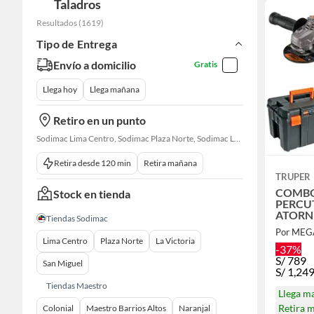
Taladros
Resultados
(
1619
)
Tipo de Entrega
Envío a domicilio
Gratis
Llega hoy
Llega mañana
Retiro en un punto
Sodimac Lima Centro, Sodimac Plaza Norte, Sodimac La Victoria, Sodimac San Miguel, Sodimac S. J. Lurigancho, Sodimac Chacarilla, Sodimac Av. La Molina, Sodimac Colonial, Maestro Barrios Altos, Sodimac Naranjal
Retira desde 120 min
Retira mañana
TRUPER
COMBO
Stock en tienda
PERCU
ATORN
Tiendas Sodimac
IMPAC
Por ME
BRUSHL
Lima Centro
Plaza Norte
La Victoria
AMOLA
-37%
TRUPE
S/
789
San Miguel
S/
1,24
Tiendas Maestro
Llega m
Retira 
Colonial
Maestro Barrios Altos
Naranjal