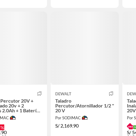
DEWALT
DEW
 Percutor 20V +
Taladro
Tala
lado 20v + 2
Percutor/Atornillador 1/2 "
Inal
s 2.0Ah + 1 Batería
20 V
20V
 Cargador + Maleta
BRU
IMAC
Por SODIMAC
Por
S/
2,169.90
8%
.90
S/
5