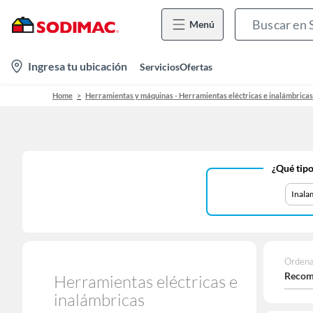
Menú
location-
Ingresa tu ubicación
Servicios
Ofertas
icon
Home
Herramientas y máquinas - Herramientas eléctricas e inalámbricas
¿Qué tipo
Inala
Ordena
Recom
Herramientas eléctricas e
inalámbricas