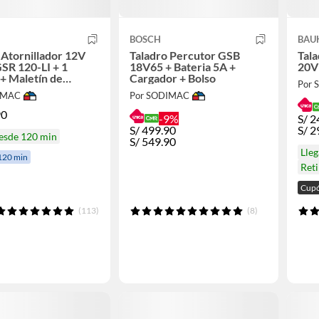
BOSCH
BAU
 Atornillador 12V
Taladro Percutor GSB
Tala
SR 120-LI + 1
18V65 + Bateria 5A +
20V
 + Maletín de
Cargador + Bolso
Por
o
IMAC
Por SODIMAC
90
-9%
S/
2
S/
499.90
S/
2
desde 120 min
S/
549.90
Lleg
120 min
Reti
Cup
(113)
(8)