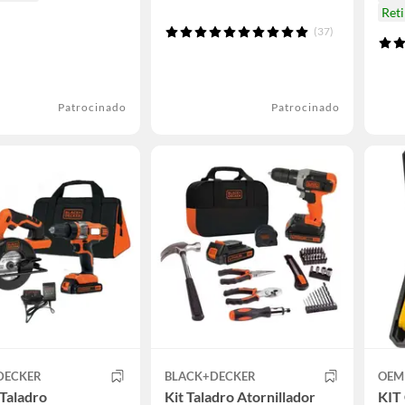
Reti
(37)
Patrocinado
Patrocinado
DECKER
BLACK+DECKER
OEM
Taladro
Kit Taladro Atornillador
KIT