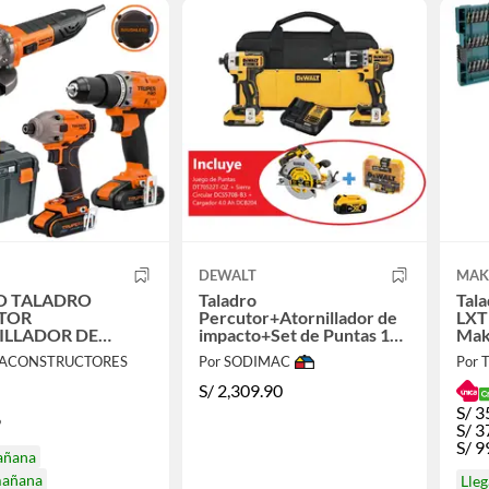
DEWALT
MAK
 TALADRO
Taladro
Tala
TOR
Percutor+Atornillador de
LXT 
ILLADOR DE
impacto+Set de Puntas 16
Mak
TO 220Nm
Piezas +REGALO Sierra
DE 
GACONSTRUCTORES
Por SODIMAC
Por 
ES 20V Y
Circular+Bateria 4AH
DORA ERGO
S/
2,309.90
R PRO
S/
3
9
S/
3
S/
9
añana
mañana
Lle