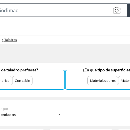
Search
Bar
Taladros
 de taladro prefieres?
¿En qué tipo de superficies
mbrico
Con cable
Materiales duros
Mater
r por
:
endados