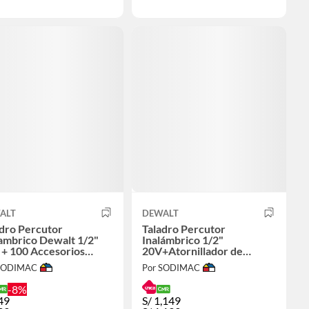
ALT
DEWALT
dro Percutor
Taladro Percutor
ambrico Dewalt 1/2"
Inalámbrico 1/2"
 + 100 Accesorios
20V+Atornillador de
SHLESS DCD7781S2A
Impacto Inalámbrico 1/4"
 SODIMAC
Por SODIMAC
20V+Set 18 Pz+Bolso
-8%
49
S/
1,149