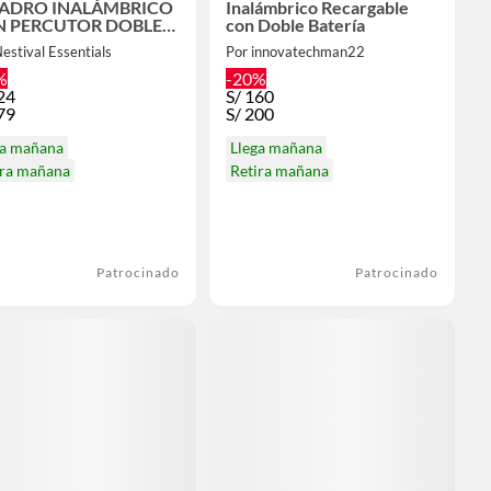
ADRO INALÁMBRICO
Inalámbrico Recargable
 PERCUTOR DOBLE
con Doble Batería
ERIA DE 48V
estival Essentials
Por innovatechman22
%
-20%
24
S/
160
79
S/
200
ga mañana
Llega mañana
ira mañana
Retira mañana
Patrocinado
Patrocinado