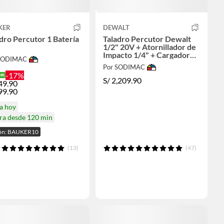
KER
DEWALT
dro Percutor 1 Batería
Taladro Percutor Dewalt
1/2" 20V + Atornillador de
Impacto 1/4" + Cargador
 SODIMAC
+2 Bat + 1 Carg + maletín
Por SODIMAC
-17%
S/
2,209.90
49.90
99.90
a hoy
ra desde 120 min
ón: BAUKER10
(13)
(47)