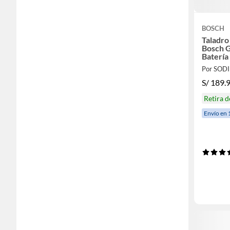
BOSCH
Taladro
Bosch G
Batería
Plástic
Por SOD
S/
189.
Retira 
Envío en 