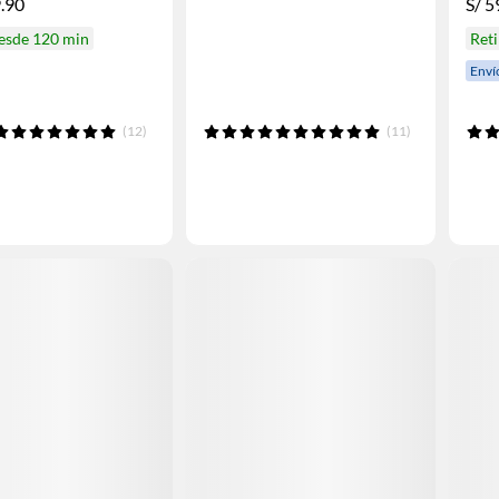
.90
S/
5
desde 120 min
Reti
Enví
(12)
(11)