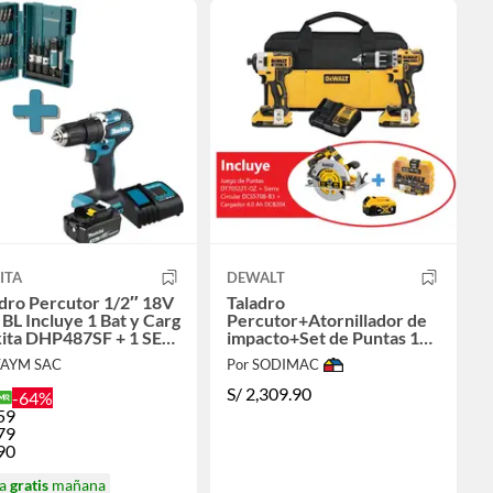
ITA
DEWALT
dro Percutor 1/2″ 18V
Taladro
BL Incluye 1 Bat y Carg
Percutor+Atornillador de
ita DHP487SF + 1 SET
impacto+Set de Puntas 16
ACCESORIOS
Piezas +REGALO Sierra
TAYM SAC
Por SODIMAC
Circular+Bateria 4AH
S/
2,309.90
-64%
59
79
90
ga
gratis
mañana