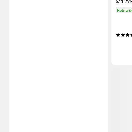
S/
1,299
Retira 