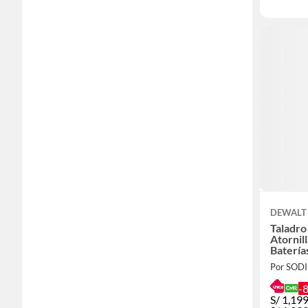
DEWALT
Taladro
Atornil
Batería
5.0Ah +
Por SOD
-
S/
1,199