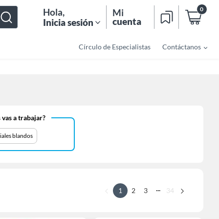
0
Hola
,
Mi
cuenta
Inicia sesión
Círculo de Especialistas
Contáctanos
 vas a trabajar?
iales blandos
...
1
2
3
34