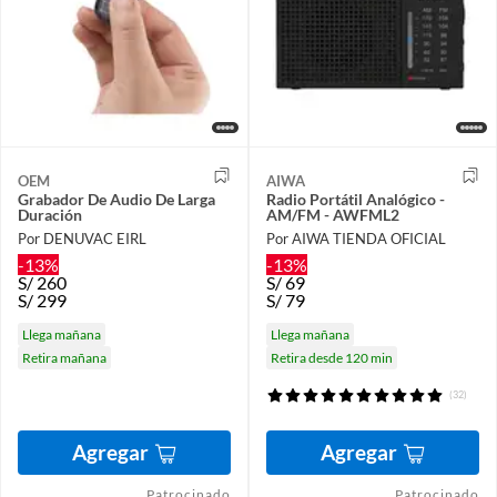
OEM
AIWA
Grabador De Audio De Larga
Radio Portátil Analógico -
Duración
AM/FM - AWFML2
Por DENUVAC EIRL
Por AIWA TIENDA OFICIAL
-13%
-13%
S/
260
S/
69
S/
299
S/
79
Llega mañana
Llega mañana
Retira mañana
Retira desde 120 min
(32)
Agregar
Agregar
Patrocinado
Patrocinado