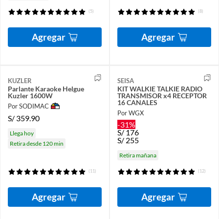
(5)
(8)
Agregar
Agregar
KUZLER
SEISA
Parlante Karaoke Helgue
KIT WALKIE TALKIE RADIO
Kuzler 1600W
TRANSMISOR x4 RECEPTOR
16 CANALES
Por SODIMAC
Por WGX
S/
359.90
-31%
S/
176
Llega hoy
S/
255
Retira desde 120 min
Retira mañana
(11)
(12)
Agregar
Agregar