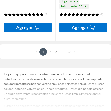
Llega mañana
Retira desde 120 min
(3)
(8)
Agregar
Agregar
...
1
2
3
32
Elegir el equipo adecuado para tus reuniones, fiestas o momentos de
entretenimiento puede marcar la diferencia en la experiencia. Los
equipos de
sonido y karaokes
se han convertido en aliados perfectos para quienes buscan
calidad, potencia y diversión en un solo producto. Hoy en día, no solo ofrecen
un audio envolvente, sino también funciones que facilitan la interacción y el
disfrute en grupo.
Existen opciones para todos los gustos: desde sistemas compactos ideales para
espacios pequeños hasta equipos profesionales que garantizan un sonido nítido