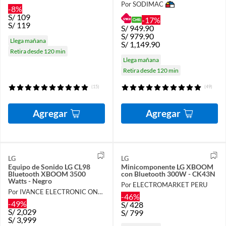
Por SODIMAC
-8%
S/
109
-17%
S/
119
S/
949.90
S/
979.90
Llega mañana
S/
1,149.90
Retira desde 120 min
Llega mañana
Retira desde 120 min
(15)
(49)
Agregar
Agregar
LG
LG
Equipo de Sonido LG CL98
Minicomponente LG XBOOM
Bluetooth XBOOM 3500
con Bluetooth 300W - CK43N
Watts - Negro
Por ELECTROMARKET PERU
Por IVANCE ELECTRONIC ONLINE
-46%
-49%
S/
428
S/
2,029
S/
799
S/
3,999