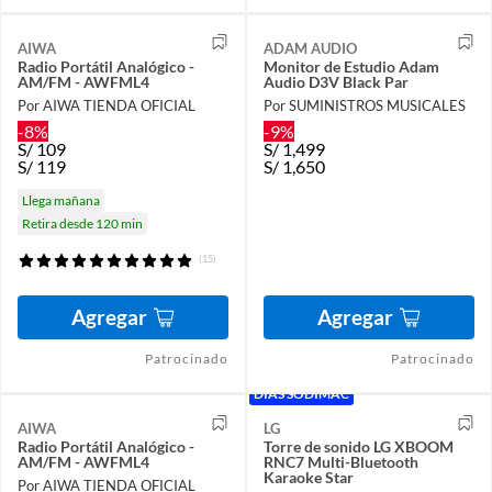
AIWA
ADAM AUDIO
Radio Portátil Analógico -
Monitor de Estudio Adam
AM/FM - AWFML4
Audio D3V Black Par
Por AIWA TIENDA OFICIAL
Por SUMINISTROS MUSICALES
-8%
-9%
S/
109
S/
1,499
S/
119
S/
1,650
Llega mañana
Retira desde 120 min
(15)
Agregar
Agregar
Patrocinado
Patrocinado
DÍAS SODIMAC
AIWA
LG
Radio Portátil Analógico -
Torre de sonido LG XBOOM
AM/FM - AWFML4
RNC7 Multi-Bluetooth
Karaoke Star
Por AIWA TIENDA OFICIAL