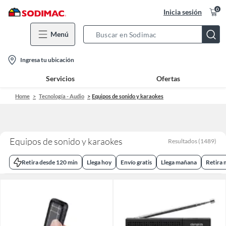
0
Inicia sesión
Menú
Search
Bar
location-
Ingresa tu ubicación
icon
Servicios
Ofertas
Home
Tecnología - Audio
Equipos de sonido y karaokes
Equipos de sonido y karaokes
Resultados
(
1489
)
Retira desde 120 min
Llega hoy
Envío gratis
Llega mañana
Retira