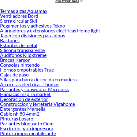
Mostrar más
en ambientes amplios. Además, los karaokes modernos incluyen diseños
Termas a gas Aquamax
elegantes, variedad de colores y acabados que se adaptan a cualquier estilo. Si
Ventiladores Bord
buscas versatilidad, encontrarás modelos con conectividad inalámbrica,
Sierra circular Skil
pantallas integradas y controles intuitivos que hacen más fácil la experiencia.
Pegamentos y adhesivos Tekno
Alargadores y extensiones electricas Home light
Al momento de comparar, es importante considerar la potencia, la facilidad de
Taper con divisiones para ninos
uso y las funciones adicionales que cada equipo ofrece. Un buen sistema no solo
Bastones
Estantes de metal
debe reproducir música con calidad, sino también permitir que todos participen
Silicona transparente
y disfruten. Descubre cuál se adapta mejor a ti y aprovecha la oportunidad de
Audifonos Klipxtreme
convertir cualquier reunión en un momento inolvidable. Conoce más sobre sus
Brocas Karson
beneficios y explora nuestras colecciones disponibles para encontrar el modelo
Consolas nintendo
Hornos empotrables True
que se ajuste a tus necesidades.
Cajas de paso
Complementa tu compra con estos productos:
Sillas para barra de cocina en madera
Arroceras electricas Thomas
Equipos de sonido
Parlantes y subwoofer Micronics
Grabadoras
Hamacas Inspira market
Karaoke
Decoracion de exterior
Radios
Construccion y ferreteria Vigahome
Detergentes Marsella
Audio
Cable nh 80 4mm2
Accesorios audio
Pinturas Losaro
Audífonos
Parlantes bluetooth Oem
Audio profesional - DJ
Escritorio para impresora
Hi-Fi
Pintura impermeabilizante
Parlantes Bluetooth