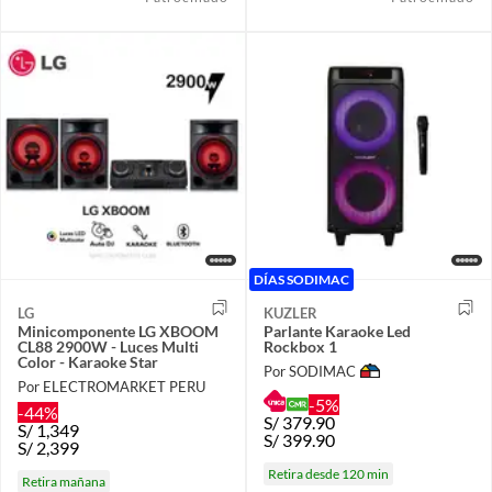
DÍAS SODIMAC
LG
KUZLER
Minicomponente LG XBOOM
Parlante Karaoke Led
CL88 2900W - Luces Multi
Rockbox 1
Color - Karaoke Star
Por SODIMAC
Por ELECTROMARKET PERU
-5%
-44%
S/
379.90
S/
1,349
S/
399.90
S/
2,399
Retira desde 120 min
Retira mañana