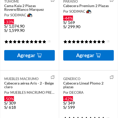
TUHOME
PARAISO
Cama Kaia 2 Plazas
Cabecera Premium 2 Plazas
Rovere/Blanco Marquez
Por SODIMAC
Por SODIMAC
-44%
-33%
S/
169
S/
1,074.90
S/
299.90
S/
1,599.90
(1)
(2)
Agregar
Agregar
MUEBLES MACRUMO
GENERICO
Cabecera aérea Aris - 2 - Beige
Cabecera Lineal Plomo 2
claro
plazas
Por MUEBLES MACRUMO PREMIUN
Por DECORA
-50%
-42%
S/
309
S/
349
S/
618
S/
599