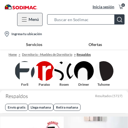
0
Inicia sesión
Menú
Search
Bar
location-
Ingresa tu ubicación
icon
Servicios
Ofertas
Home
Dormitorio - Muebles de Dormitorio
Respaldos
Forli
Paraiso
Rosen
Drimer
Tuhome
Respaldos
Resultados
(
5727
)
Envío gratis
Llega mañana
Retira mañana