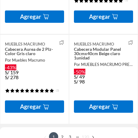
(1)
Agregar
Agregar
MUEBLES MACRUMO
MUEBLES MACRUMO
Cabecera Aurea de 2 Plz-
Cabecera Modular Panel
Color Gris claro
30cmx40cm Beige claro
1unidad
Por Muebles Macrumo
Por MUEBLES MACRUMO PREMIUN
-43%
-50%
S/
159
S/
49
S/
278
S/
98
(3)
Agregar
Agregar
...
1
2
3
120