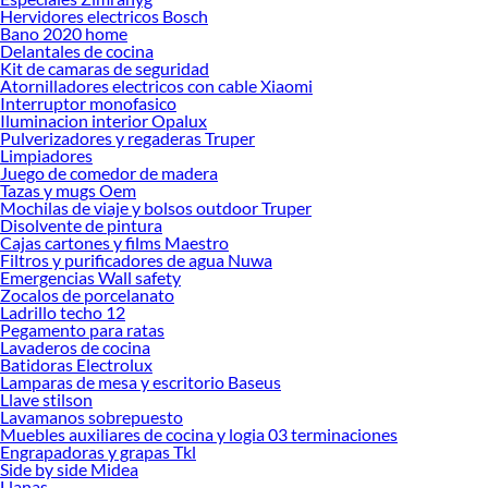
Hervidores electricos Bosch
muchas cabeceras están diseñadas para facilitar la instalación y combinar con
Bano 2020 home
otros muebles como veladores, cómodas o pie de cama.
Delantales de cocina
Kit de camaras de seguridad
¿Estás buscando una opción que combine diseño y comodidad? Descubre cuál
Atornilladores electricos con cable Xiaomi
se adapta mejor a ti y conoce más sobre sus beneficios. Explora nuestras
Interruptor monofasico
colecciones disponibles y encuentra la cabecera de cama ideal para renovar tu
Iluminacion interior Opalux
dormitorio con estilo, confort y personalidad. Elegir la pieza correcta es el
Pulverizadores y regaderas Truper
Limpiadores
primer paso para transformar tu espacio en un lugar donde realmente disfrutes
Juego de comedor de madera
descansar.
Tazas y mugs Oem
Mochilas de viaje y bolsos outdoor Truper
Complementa tu compra con estos productos:
Disolvente de pintura
Respaldos 1,5 plazas
Cajas cartones y films Maestro
Respaldos 2 plazas
Filtros y purificadores de agua Nuwa
Emergencias Wall safety
Respaldos King
Zocalos de porcelanato
Respaldos queen
Ladrillo techo 12
Muebles de Dormitorio
Pegamento para ratas
Comoda
Lavaderos de cocina
Ropero
Batidoras Electrolux
Set Dormitorio
Lamparas de mesa y escritorio Baseus
Tocador
Llave stilson
Velador
Lavamanos sobrepuesto
Muebles auxiliares de cocina y logia 03 terminaciones
Engrapadoras y grapas Tkl
Side by side Midea
Llanas