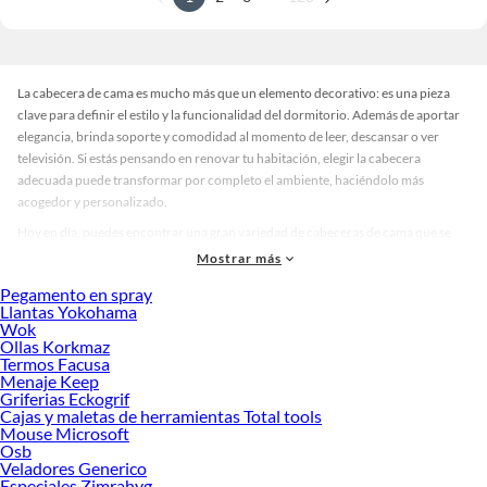
La cabecera de cama es mucho más que un elemento decorativo: es una pieza
clave para definir el estilo y la funcionalidad del dormitorio. Además de aportar
elegancia, brinda soporte y comodidad al momento de leer, descansar o ver
televisión. Si estás pensando en renovar tu habitación, elegir la cabecera
adecuada puede transformar por completo el ambiente, haciéndolo más
acogedor y personalizado.
Hoy en día, puedes encontrar una gran variedad de cabeceras de cama que se
adaptan a distintos estilos y tamaños. Hay modelos tapizados en tela, cuero
Mostrar más
sintético o terciopelo, disponibles en colores neutros como gris, beige o blanco,
Pegamento en spray
y también en tonos vibrantes para quienes buscan un toque más audaz. Algunas
Llantas Yokohama
cabeceras tienen detalles capitoneados, otras incluyen líneas modernas y
Wok
minimalistas, y varias incorporan estructuras de madera o metal que aportan
Ollas Korkmaz
Termos Facusa
carácter al espacio. Esta diversidad permite elegir según el tipo de cama, el estilo
Menaje Keep
decorativo y el nivel de confort que deseas.
Griferias Eckogrif
Cajas y maletas de herramientas Total tools
Al momento de comparar opciones, es importante considerar el tamaño del
Mouse Microsoft
colchón, la altura de la cabecera y el material que mejor se adapte a tus
Osb
necesidades. Una buena elección no solo mejora la estética del dormitorio,
Veladores Generico
también puede ayudarte a crear un entorno más funcional y relajante. Además,
Especiales Zimrahyg