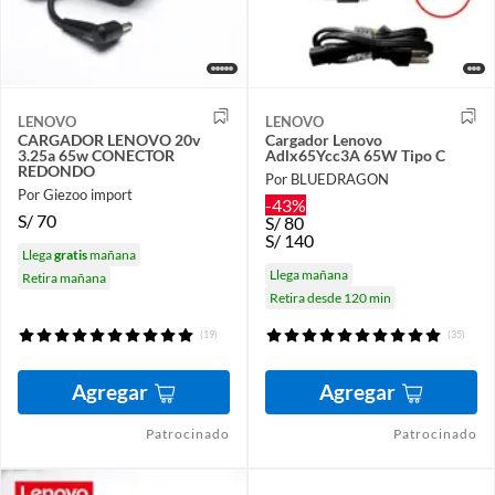
LENOVO
LENOVO
CARGADOR LENOVO 20v
Cargador Lenovo
3.25a 65w CONECTOR
Adlx65Ycc3A 65W Tipo C
REDONDO
Por BLUEDRAGON
Por Giezoo import
-43%
S/
70
S/
80
S/
140
Llega
gratis
mañana
Llega mañana
Retira mañana
Retira desde 120 min
(19)
(35)
Agregar
Agregar
Patrocinado
Patrocinado