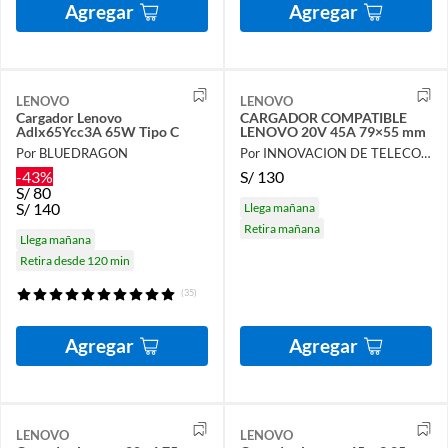
Agregar
Agregar
LENOVO
LENOVO
Cargador Lenovo
CARGADOR COMPATIBLE
Adlx65Ycc3A 65W Tipo C
LENOVO 20V 45A 79×55 mm
Por BLUEDRAGON
Por INNOVACION DE TELECOMUNICACIONES & SISTEMAS S.A.C
-43%
S/
130
S/
80
S/
140
Llega mañana
Retira mañana
Llega mañana
Retira desde 120 min
(35)
Agregar
Agregar
LENOVO
LENOVO