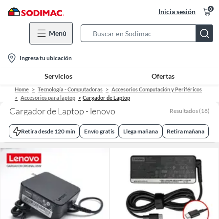
0
Inicia sesión
Menú
Search
Bar
location-
Ingresa tu ubicación
icon
Servicios
Ofertas
Home
Tecnología - Computadoras
Accesorios Computación y Periféricos
Accesorios para laptop
Cargador de Laptop
Cargador de Laptop - lenovo
Resultados
(
18
)
Retira desde 120 min
Envío gratis
Llega mañana
Retira mañana