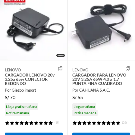
LENOVO
LENOVO
CARGADOR LENOVO 20v
CARGADOR PARA LENOVO
3.25a 65w CONECTOR
20V 3,25A 65W 4,0 x 1,7
REDONDO
PUNTA FINA CUADRADO
Por Giezoo import
Por CAHUANA S.A.C.
S/
70
S/
65
Llega
gratis
mañana
Llega mañana
Retira mañana
Retira mañana
(19)
(26)