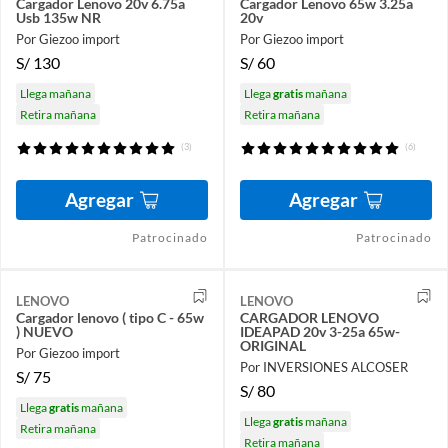
Cargador Lenovo 20v 6.75a
Cargador Lenovo 65w 3.25a
Usb 135w NR
20v
Por Giezoo import
Por Giezoo import
S/
130
S/
60
Llega mañana
Llega
gratis
mañana
Retira mañana
Retira mañana
(3)
(6)
Agregar
Agregar
Patrocinado
Patrocinado
LENOVO
LENOVO
Cargador lenovo ( tipo C - 65w
CARGADOR LENOVO
) NUEVO
IDEAPAD 20v 3-25a 65w-
ORIGINAL
Por Giezoo import
Por INVERSIONES ALCOSER
S/
75
S/
80
Llega
gratis
mañana
Llega
gratis
mañana
Retira mañana
Retira mañana