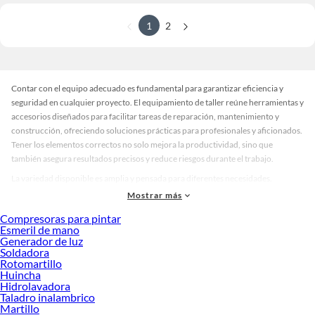
1
2
Contar con el equipo adecuado es fundamental para garantizar eficiencia y
seguridad en cualquier proyecto. El equipamiento de taller reúne herramientas y
accesorios diseñados para facilitar tareas de reparación, mantenimiento y
construcción, ofreciendo soluciones prácticas para profesionales y aficionados.
Tener los elementos correctos no solo mejora la productividad, sino que
también asegura resultados precisos y reduce riesgos durante el trabajo.
La variedad disponible es amplia y pensada para diferentes necesidades.
Encontrarás bancos de trabajo robustos para organizar herramientas, carros
Mostrar más
móviles que facilitan el transporte de piezas y sistemas de almacenamiento que
Compresoras para pintar
optimizan el espacio. También hay opciones en acabados metálicos para mayor
Esmeril de mano
resistencia, modelos compactos para talleres pequeños y diseños modulares que
Generador de luz
se adaptan a cualquier entorno. Si buscas funcionalidad, existen equipos con
Soldadora
Rotomartillo
ruedas, cajones y superficies antideslizantes que aportan comodidad y orden.
Huincha
Al momento de elegir, considera el tipo de tareas que realizas, la frecuencia de
Hidrolavadora
Taladro inalambrico
uso y el espacio disponible. El equipamiento de taller adecuado debe ofrecer
Martillo
durabilidad, estabilidad y facilidad de organización. Si priorizas la movilidad,