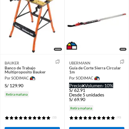
BAUKER
UBERMANN
Banco de Trabajo
Guía de Corte Sierra Circular
Multiproposito Bauker
1m
Por SODIMAC
Por SODIMAC
S/
129.90
Precio
Volumen
-10%
S/
62.91
Desde 5 unidades
Retira mañana
S/
69.90
Retira mañana
(32)
(93)