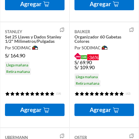
Agregar
Agregar
STANLEY
BAUKER
Set 25 Llaves y Dados Stanley
Organizador 60 Gabetas
1/2" Milimetros/Pulgadas
Colores
Por SODIMAC
Por SODIMAC
S/
164.90
-36%
S/
69.90
Llega mañana
S/
109.90
Retira mañana
Llega mañana
Retira mañana
(14)
(62)
Agregar
Agregar
UBERMANN
OSTER