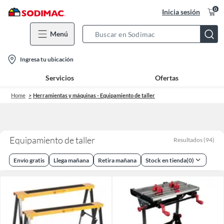
0
Inicia sesión
Menú
Search
Bar
location-
Ingresa tu ubicación
icon
Servicios
Ofertas
Home
Herramientas y máquinas - Equipamiento de taller
Equipamiento de taller
Resultados
(
94
)
Envío gratis
Llega mañana
Retira mañana
Stock en tienda
(
0
)