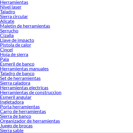
Herramientas
apuesta por carros con ruedas reforzadas; si buscas máxima capacidad,
Nivel laser
selecciona bancos amplios con múltiples compartimentos. Descubre cuál se
Taladro
Sierra circular
adapta mejor a ti y convierte tu taller en un espacio más eficiente y seguro.
Alicate
Para comparar correctamente, analiza la relación entre calidad, precio y
Maletin de herramientas
Serrucho
beneficios. Los equipos de gama alta garantizan mayor resistencia y vida útil,
Cizalla
mientras que las opciones básicas son ideales para proyectos ocasionales.
Llave de impacto
Explora nuestras colecciones disponibles y encuentra la alternativa que mejor se
Pistola de calor
ajuste a tus necesidades. Conoce más sobre sus beneficios y asegura un entorno
Cincel
Hoja de sierra
de trabajo ordenado, práctico y diseñado para optimizar cada tarea.
Pala
Complementa tu compra con estos productos:
Esmeril de banco
Herramientas manuales
Organizador de herramientas
Taladro de banco
Caja de herramientas
Set de herramientas
Carro de herramientas
Sierra caladora
Porta herramientas
Herramientas electricas
Herramientas de construccion
Esmeril angular
Ingletadora
Porta herramientas
Carro de herramientas
Sierra de banco
Organizador de herramientas
Juego de brocas
Sierra sable