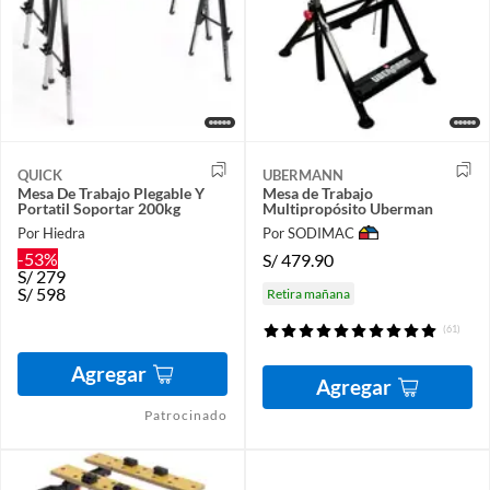
QUICK
UBERMANN
Mesa De Trabajo Plegable Y
Mesa de Trabajo
Portatil Soportar 200kg
Multipropósito Uberman
Por Hiedra
Por SODIMAC
-53%
S/
479.90
S/
279
S/
598
Retira mañana
(61)
Agregar
Agregar
Patrocinado