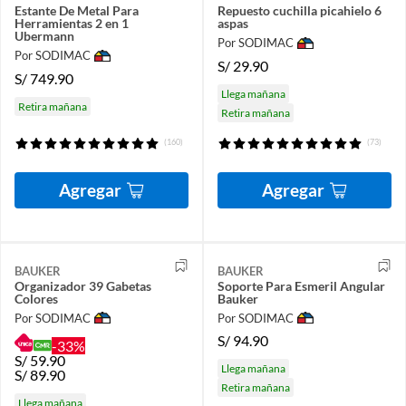
Estante De Metal Para
Repuesto cuchilla picahielo 6
Herramientas 2 en 1
aspas
Ubermann
Por SODIMAC
Por SODIMAC
S/
29.90
S/
749.90
Llega mañana
Retira mañana
Retira mañana
(160)
(73)
Agregar
Agregar
BAUKER
BAUKER
Organizador 39 Gabetas
Soporte Para Esmeril Angular
Colores
Bauker
Por SODIMAC
Por SODIMAC
S/
94.90
-33%
S/
59.90
Llega mañana
S/
89.90
Retira mañana
Llega mañana