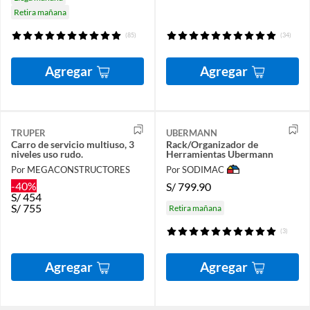
Retira mañana
(85)
(34)
Agregar
Agregar
TRUPER
UBERMANN
Carro de servicio multiuso, 3
Rack/Organizador de
niveles uso rudo.
Herramientas Ubermann
Por MEGACONSTRUCTORES
Por SODIMAC
-40%
S/
799.90
S/
454
S/
755
Retira mañana
(3)
Agregar
Agregar