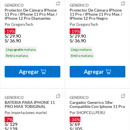
GENERICO
GENERICO
Protector De Cámara IPhone
Protector De Cámara IPhone
11 Pro / IPhone 11 Pro Max /
11 Pro / IPhone 11 Pro Max /
IPhone 12 Pro Diamantes
IPhone 12 Pro Negro
Por GregoryTech
Por GregoryTech
-19%
-19%
S/
29.90
S/
29.90
S/
36.90
S/
36.90
Llega
gratis
mañana
Llega mañana
Retira mañana
Retira mañana
Agregar
Agregar
GENERICO
GENERICO
BATERIA PARA IPHONE 11
Cargador Generico 18w
PRO MAX TORIGINAL
Compatible Con Iphone 11 Pro
Por importaciones martel
Por SHOPCELLPERU
-7%
-34%
S/
129
S/
69
S/
139
S/
105