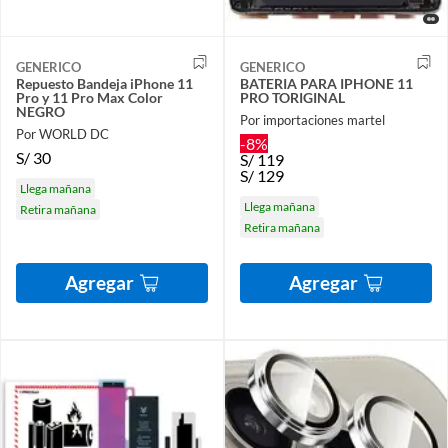
GENERICO
GENERICO
Repuesto Bandeja iPhone 11
BATERIA PARA IPHONE 11
Pro y 11 Pro Max Color
PRO TORIGINAL
NEGRO
Por importaciones martel
Por WORLD DC
-8%
S/
30
S/
119
S/
129
Llega mañana
Llega mañana
Retira mañana
Retira mañana
Agregar
Agregar