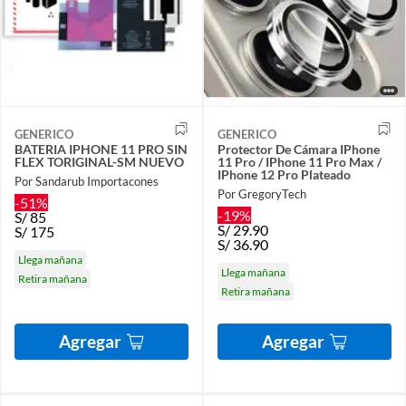
GENERICO
GENERICO
BATERIA IPHONE 11 PRO SIN
Protector De Cámara IPhone
FLEX TORIGINAL-SM NUEVO
11 Pro / IPhone 11 Pro Max /
IPhone 12 Pro Plateado
Por Sandarub Importacones
Por GregoryTech
-51%
-19%
S/
85
S/
29.90
S/
175
S/
36.90
Llega mañana
Llega mañana
Retira mañana
Retira mañana
Agregar
Agregar