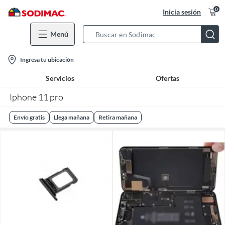
0
Inicia sesión
Menú
Search
Bar
location-
Ingresa tu ubicación
icon
Servicios
Ofertas
Iphone 11 pro
Envío gratis
Llega mañana
Retira mañana