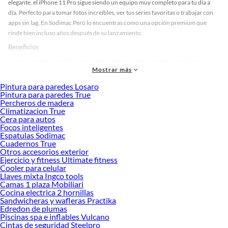
elegante
, el
iPhone 11 Pro
sigue siendo un equipo muy completo para tu día a
día. Perfecto para tomar fotos increíbles, ver tus series favoritas o trabajar con
apps sin lag. En
Sodimac Perú
lo encuentras como una opción premium que
rinde bien incluso años después de su lanzamiento.
Beneficios
–
Cámara triple versátil:
capturas fotos nítidas y videos estables en distintos
Mostrar más
escenarios.
Pintura para paredes Losaro
–
Pantalla OLED Super Retina:
colores vivos y contraste real que hacen que todo
Pintura para paredes True
se vea espectacular.
Percheros de madera
Climatizacion True
–
Rendimiento confiable:
chip rápido que maneja multitarea, juegos y apps
Cera para autos
exigentes sin problema.
Focos inteligentes
Espatulas Sodimac
–
Diseño compacto y premium:
sólido en la mano, cómodo de usar todo el día.
Cuadernos True
Características técnicas
Otros accesorios exterior
Ejercicio y fitness Ultimate fitness
– Pantalla
Super Retina XDR de 5.8”
con tecnología OLED.
Cooler para celular
Llaves mixta Ingco tools
– Chip
A13 Bionic
con excelente eficiencia y potencia.
Camas 1 plaza Mobiliari
Cocina electrica 2 hornillas
– Sistema de cámara triple de
12 MP
(gran angular, ultra gran angular,
Sandwicheras y wafleras Practika
teleobjetivo).
Edredon de plumas
Piscinas spa e inflables Vulcano
– Grabación de video en
4K
con estabilización avanzada.
Cintas de seguridad Steelpro