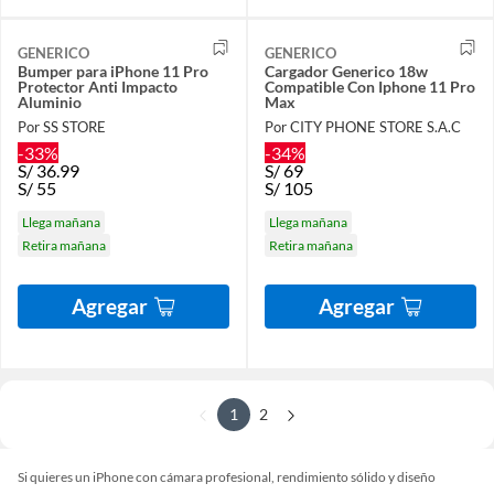
GENERICO
GENERICO
Bumper para iPhone 11 Pro
Cargador Generico 18w
Protector Anti Impacto
Compatible Con Iphone 11 Pro
Aluminio
Max
Por SS STORE
Por CITY PHONE STORE S.A.C
-33%
-34%
S/
36.99
S/
69
S/
55
S/
105
Llega mañana
Llega mañana
Retira mañana
Retira mañana
Agregar
Agregar
1
2
Si quieres un iPhone con
cámara profesional, rendimiento sólido y diseño