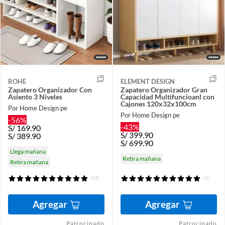
ROHE
ELEMENT DESIGN
Zapatero Organizador Con
Zapatero Organizador Gran
Asiento 3 Niveles
Capacidad Multifuncioanl con
Cajones 120x32x100cm
Por Home Design pe
Por Home Design pe
-56%
-43%
S/
169.90
S/
399.90
S/
389.90
S/
699.90
Llega mañana
Retira mañana
Retira mañana
(17)
(1)
Agregar
Agregar
Patrocinado
Patrocinado