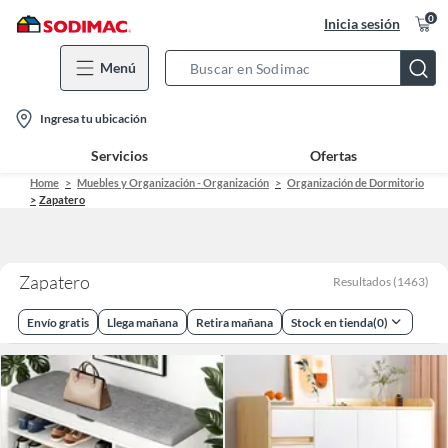
0
Inicia sesión
Menú
Search
Bar
location-
Ingresa tu ubicación
icon
Servicios
Ofertas
Home
Muebles y Organización - Organización
Organización de Dormitorio
Zapatero
Zapatero
Resultados
(
1463
)
Envío gratis
Llega mañana
Retira mañana
Stock en tienda
(
0
)