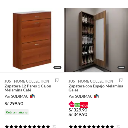
JUST HOME COLLECTION
JUST HOME COLLECTION
Zapatera 12 Pares 1 Cajón
Zapatera con Espejo Melamina
Melamina Café
Gales
Por SODIMAC
Por SODIMAC
S/
299.90
-6%
S/
329.90
Retira mañana
S/
349.90
(27)
(12)