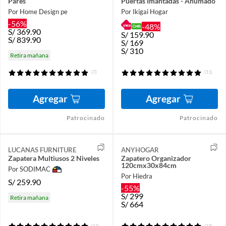
Pares
Puertas Imantadas - Ahumado
Por Home Design pe
Por Ikigai Hogar
-56%
-48%
S/
369.90
S/
159.90
S/
839.90
S/
169
S/
310
Retira mañana
(7)
(11)
Agregar
Agregar
Patrocinado
Patrocinado
LUCANAS FURNITURE
ANYHOGAR
Zapatera Multiusos 2 Niveles
Zapatero Organizador
120cmx30x84cm
Por SODIMAC
Por Hiedra
S/
259.90
-55%
S/
299
Retira mañana
S/
664
(11)
(13)