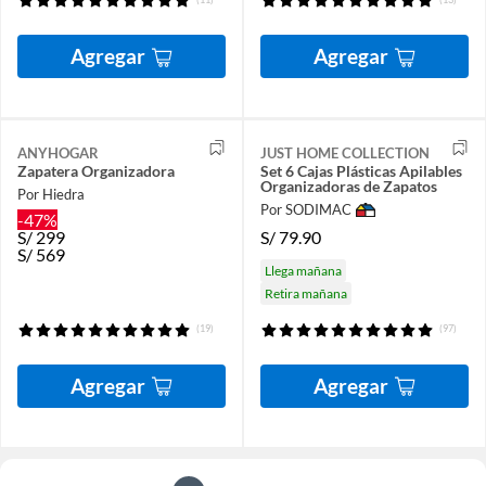
Agregar
Agregar
ANYHOGAR
JUST HOME COLLECTION
Zapatera Organizadora
Set 6 Cajas Plásticas Apilables
Organizadoras de Zapatos
Por Hiedra
Por SODIMAC
-47%
S/
79.90
S/
299
S/
569
Llega mañana
Retira mañana
(19)
(97)
Agregar
Agregar