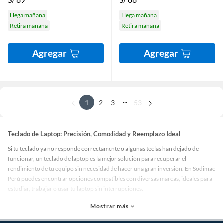
Llega mañana
Llega mañana
Retira mañana
Retira mañana
Agregar
Agregar
...
1
2
3
53
Teclado de Laptop: Precisión, Comodidad y Reemplazo Ideal
Si tu teclado ya no responde correctamente o algunas teclas han dejado de
funcionar, un teclado de laptop es la mejor solución para recuperar el
rendimiento de tu equipo sin necesidad de hacer una gran inversión. En Sodimac
Perú puedes encontrar opciones compatibles con diversas marcas, ideales para
estudiar, trabajar o usar tu laptop sin interrupciones.
Renovar el teclado no solo mejora la experiencia de escritura, sino que también
Mostrar más
te permite seguir aprovechando tu equipo con mayor comodidad, precisión y
eficiencia en cada tarea.