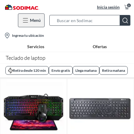
0
Inicia sesión
Menú
Search
Bar
location-
Ingresa tu ubicación
icon
Servicios
Ofertas
Teclado de laptop
Retira desde 120 min
Envío gratis
Llega mañana
Retira mañana