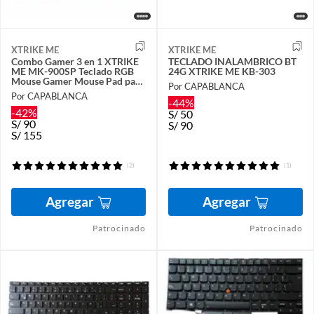
XTRIKE ME
XTRIKE ME
Combo Gamer 3 en 1 XTRIKE
TECLADO INALAMBRICO BT
ME MK-900SP Teclado RGB
24G XTRIKE ME KB-303
Mouse Gamer Mouse Pad para
Por CAPABLANCA
PC Laptop
Por CAPABLANCA
-44%
-42%
S/
50
S/
90
S/
90
S/
155
(2)
(1)
Agregar
Agregar
Patrocinado
Patrocinado