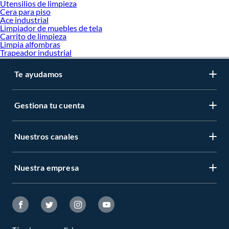
Utensilios de limpieza
Limpiador Baño
Cera para piso
Limpiador Cocina
Ace industrial
Limpiador Multiuso
Limpiador de muebles de tela
Limpia vidrios
Carrito de limpieza
Otros Limpiadores
Limpia alfombras
Alcohol isopropilico
Trapeador industrial
Te ayudamos
Gestiona tu cuenta
Nuestros canales
Nuestra empresa