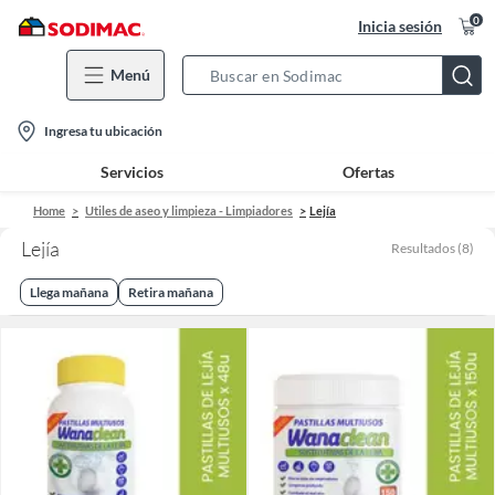
0
Inicia sesión
Menú
Search
Bar
location-
Ingresa tu ubicación
icon
Servicios
Ofertas
Home
Utiles de aseo y limpieza - Limpiadores
Lejía
Lejía
Resultados
(
8
)
Llega mañana
Retira mañana