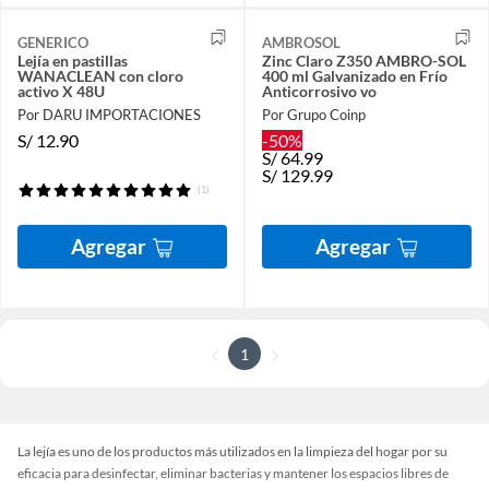
GENERICO
AMBROSOL
Lejía en pastillas
Zinc Claro Z350 AMBRO-SOL
WANACLEAN con cloro
400 ml Galvanizado en Frío
activo X 48U
Anticorrosivo vo
Por DARU IMPORTACIONES
Por Grupo Coinp
S/
12.90
-50%
S/
64.99
S/
129.99
(1)
Agregar
Agregar
1
La lejía es uno de los productos más utilizados en la limpieza del hogar por su
eficacia para desinfectar, eliminar bacterias y mantener los espacios libres de