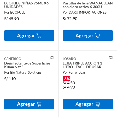
ECO KIDS NIÑAS 75ML X6
Pastillas de lejía WANACLEAN
UNIDADES
con cloro activo X 300U
Por ECOFULL
Por DARU IMPORTACIONES
S/
45.90
S/
71.90
Agregar
Agregar
GENERICO
LOSARO
Desinfectante de Superficies
LEJIA TRIPLE ACCION 1
Kuma Nat 5L
LITRO - FACIL DE USAR
Por Bio Natural Solutions
Por Ferre Ideas
S/
110
-8%
S/
4.50
S/
4.90
Agregar
Agregar