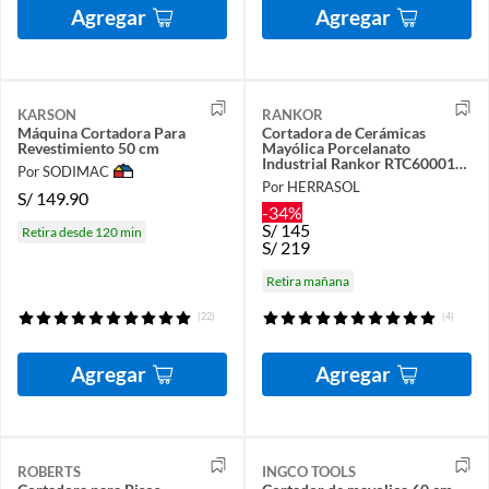
Agregar
Agregar
KARSON
RANKOR
Máquina Cortadora Para
Cortadora de Cerámicas
Revestimiento 50 cm
Mayólica Porcelanato
Industrial Rankor RTC60001
Por SODIMAC
Máx 600mm
Por HERRASOL
S/
149.90
-34%
S/
145
Retira desde 120 min
S/
219
Retira mañana
(22)
(4)
Agregar
Agregar
ROBERTS
INGCO TOOLS