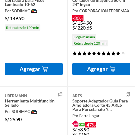
Cortadora para Pisos
Cortador de mayolica 60 cm
Laminado 10-62
24" Ingco
Por SODIMAC
Por CORPORACION FERREMAX
-30%
S/
149.90
S/
154.90
S/
220.65
Retira desde 120 min
Llega mañana
Retira desde 120 min
(6)
Agregar
Agregar
UBERMANN
ARES
Herramienta Multifunción
Soporte Adaptador Guia Para
Sellado
Amoladora Corte 45 ARES
Para Porcelanato Y
Por SODIMAC
MAYOLICAS
Por FerreHogar
S/
29.90
-47%
S/
68.90
S/
72.90