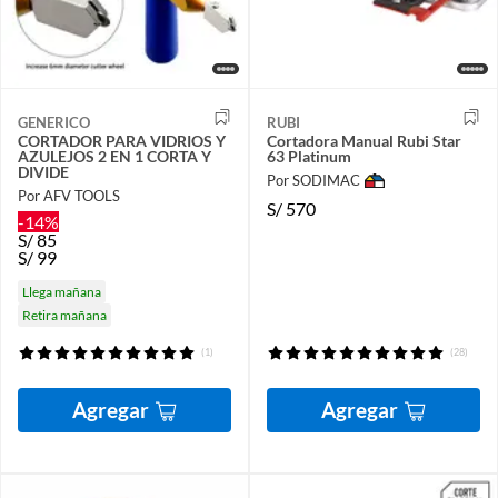
GENERICO
RUBI
CORTADOR PARA VIDRIOS Y
Cortadora Manual Rubi Star
AZULEJOS 2 EN 1 CORTA Y
63 Platinum
DIVIDE
Por SODIMAC
Por AFV TOOLS
S/
570
-14%
S/
85
S/
99
Llega mañana
Retira mañana
(1)
(28)
Agregar
Agregar