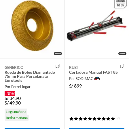
GENERICO
RUBI
Rueda de Boleo Diamantado
Cortadora Manual FAST 85
75mm Para Porcelanato
Por SODIMAC
Eurotools
S/
899
Por FerreHogar
-30%
S/
34.90
S/
49.90
Llega mañana
Retira mañana
(6)