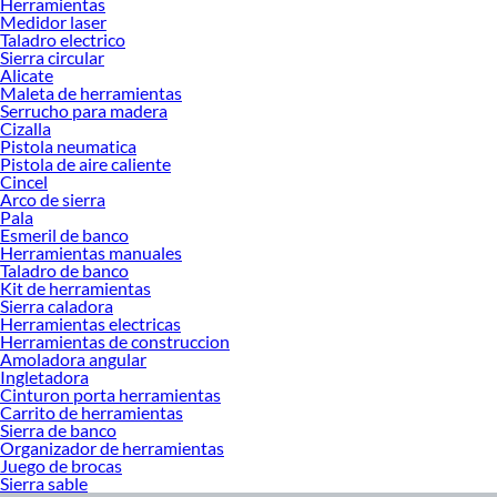
Herramientas
cada proyecto. Si buscas practicidad, los modelos básicos son ideales para uso
Medidor laser
ocasional, mientras que las versiones más robustas ofrecen mayor precisión en
Taladro electrico
Sierra circular
trabajos exigentes. Conoce más sobre sus beneficios y descubre cuál se adapta
Alicate
mejor a ti explorando nuestras colecciones disponibles. Así podrás comparar
Maleta de herramientas
opciones y elegir con confianza el equipo que hará más eficiente y seguro tu
Serrucho para madera
trabajo.
Cizalla
Pistola neumatica
Complementa tu compra con estos productos:
Pistola de aire caliente
Cincel
Herramientas manuales
Arco de sierra
Abrasivos Minerales
Pala
Accesorios y repuestos herramientas manuales
Esmeril de banco
Alicate
Herramientas manuales
Caimanes
Taladro de banco
Combas y Mazos
Kit de herramientas
Sierra caladora
Compuestos de Pulidos
Herramientas electricas
Cortatubos
Herramientas de construccion
Cuchillo cartonero
Amoladora angular
Dados
Ingletadora
Destornillador
Cinturon porta herramientas
Engrapadoras y grapas
Carrito de herramientas
Escofinas y Limas
Sierra de banco
Gubias y Formones
Organizador de herramientas
Juego de brocas
Hoja de sierra
Sierra sable
Llaves