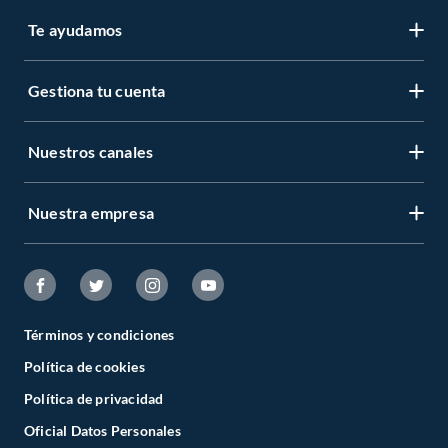
Martillo
Navajas
Te ayudamos
Otras herramientas manuales
Pistolas de Calafateo
Prensa sargento
Gestiona tu cuenta
Remachadoras
Serrucho
Set de herramientas
Nuestros canales
Tijeras
Tornillo de banco
Nuestra empresa
Términos y condiciones
Política de cookies
Política de privacidad
Oficial Datos Personales