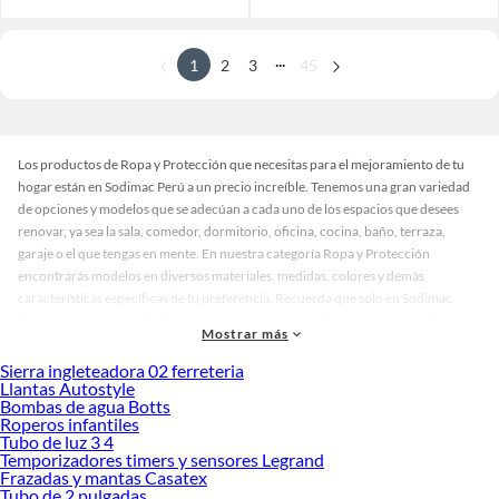
...
1
2
3
45
Los productos de Ropa y Protección que necesitas para el mejoramiento de tu
hogar están en Sodimac Perú a un precio increíble. Tenemos una gran variedad
de opciones y modelos que se adecúan a cada uno de los espacios que desees
renovar, ya sea la sala, comedor, dormitorio, oficina, cocina, baño, terraza,
garaje o el que tengas en mente. En nuestra categoría Ropa y Protección
encontrarás modelos en diversos materiales, medidas, colores y demás
características específicas de tu preferencia. Recuerda que solo en Sodimac
Perú contamos con todo lo necesario para cada uno de tus proyectos en las
Mostrar más
mejores marcas de calidad y con garantía.
Sierra ingleteadora 02 ferreteria
Precios de Ropa y Protección en Sodimac Perú
Llantas Autostyle
Bombas de agua Botts
Si buscas ahorrar, estás en la tienda correcta porque en Sodimac tenemos
Roperos infantiles
nuestra política de precios bajos garantizados en Ropa y Protección, así que no
Tubo de luz 3 4
dudes más y compra online este producto con sus complementos para que
Temporizadores timers y sensores Legrand
termines tu proyecto al 100% a un costo económico. Además, elige entre las
Frazadas y mantas Casatex
Tubo de 2 pulgadas
opciones de delivery o recojo en tienda.