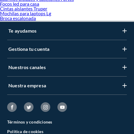
Pintura
Focos led para casa
Cintas aislantes Truper
Piso
Mochilas para laptops Lg
Protección para Puertas y Ventanas
Broca escalonada
Puerta
Seguridad
Techos
Te ayudamos
Ventana
Vidrios
Gestiona tu cuenta
Nuestros canales
Nuestra empresa
Términos y condiciones
Política de cookies