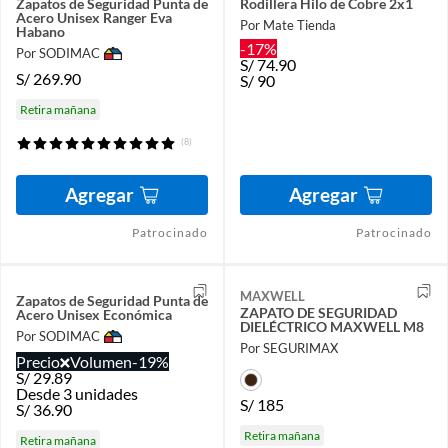
Zapatos de Seguridad Punta de
Rodillera Hilo de Cobre 2x1
Acero Unisex Ranger Eva
Por Mate Tienda
Habano
-17%
Por SODIMAC
S/
74.90
S/
269.90
S/
90
Retira mañana
(8)
Agregar
Agregar
Patrocinado
Patrocinado
MAXWELL
Zapatos de Seguridad Punta de
ZAPATO DE SEGURIDAD
Acero Unisex Económica
DIELÉCTRICO MAXWELL M8
Por SODIMAC
Por SEGURIMAX
Precio
Volumen
-19%
S/
29.89
Desde 3 unidades
S/
185
S/
36.90
Retira mañana
Retira mañana