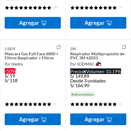
(28)
(21)
Agregar
Agregar
U BUY
3M
Mascara Gas Full Face 6800 +
Respirador Multipropósito de
Filtros Respirador + Filtros
PVC 3M 62023
Por Hiedra
Por SODIMAC
-50%
Precio
Volumen
-10.19%
S/
59
S/
149.89
S/
118
Desde 3 unidades
S/
166.90
Retira mañana
(3)
(6)
Agregar
Agregar