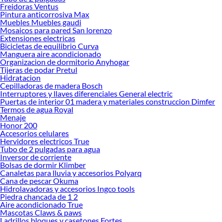
Freidoras Ventus
Las mejores marcas de Ropa y Protección
Pintura anticorrosiva Max
Muebles Muebles gaudi
Sabemos que la calidad, confianza y seguridad son factores importantes al
Mosaicos para pared San lorenzo
momento de decidir qué modelo comprar, por ello contamos con una amplia
Extensiones electricas
Bicicletas de equilibrio Curva
oferta de marcas prestigiosas y reconocidas en Ropa y Protección. De esta
Manguera aire acondicionado
manera, inviertes en durabilidad, rendimiento, excelencia y satisfacción
Organizacion de dormitorio Anyhogar
garantizada. ¡Lleva más por menos!
Tijeras de podar Pretul
Hidratacion
Complementa tu compra con estos productos:
Cepilladoras de madera Bosch
Interruptores y llaves diferenciales General electric
Epp
Puertas de interior 01 madera y materiales construccion Dimfer
Mamelucos y Ropa de Trabajo
Termos de agua Royal
Impermeable para lluvia
Menaje
Zapatos de seguridad
Honor 200
Ferreteria
Accesorios celulares
Accesorios de Fijación
Hervidores electricos True
Cerraduras y quincallería
Tubo de 2 pulgadas para agua
Electricidad
Inversor de corriente
Bolsas de dormir Klimber
Gasfitería
Canaletas para lluvia y accesorios Polyarq
Herramientas
Cana de pescar Okuma
Madera
Hidrolavadoras y accesorios Ingco tools
Herramientas de construccion
Piedra chancada de 1 2
Materiales de Construcción
Aire acondicionado True
Mudanza
Mascotas Claws & paws
Pegamentos y adhesivos
Ladrillos bloques y casetones Fortes