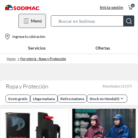
0
Inicia sesión
Menú
Search
Bar
location-
Ingresa tu ubicación
icon
Servicios
Ofertas
Home
Ferretería - Ropa y Protección
Ropa y Protección
Resultados
(
2137
)
Envío gratis
Llega mañana
Retira mañana
Stock en tienda
(
0
)