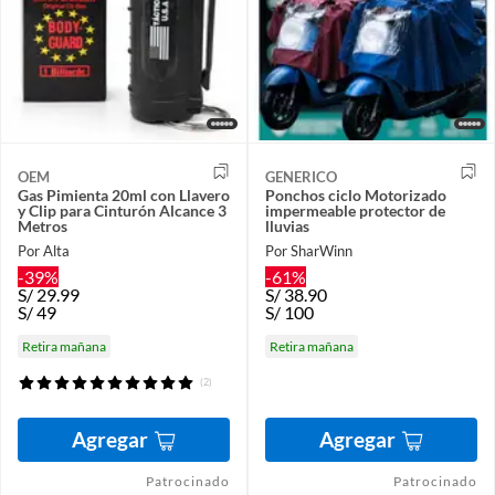
OEM
GENERICO
Gas Pimienta 20ml con Llavero
Ponchos ciclo Motorizado
y Clip para Cinturón Alcance 3
impermeable protector de
Metros
lluvias
Por Alta
Por SharWinn
-39%
-61%
S/
29.99
S/
38.90
S/
49
S/
100
Retira mañana
Retira mañana
(2)
Agregar
Agregar
Patrocinado
Patrocinado