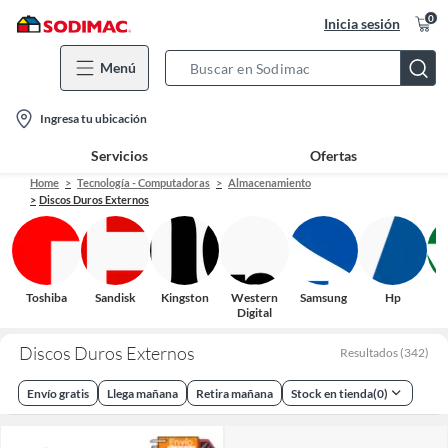
0
Inicia sesión
Menú
Search
Bar
location-
Ingresa tu ubicación
icon
Servicios
Ofertas
Home
Tecnología - Computadoras
Almacenamiento
Discos Duros Externos
Toshiba
Sandisk
Kingston
Western
Samsung
Hp
Digital
Discos Duros Externos
Resultados
(
342
)
Envío gratis
Llega mañana
Retira mañana
Stock en tienda
(
0
)