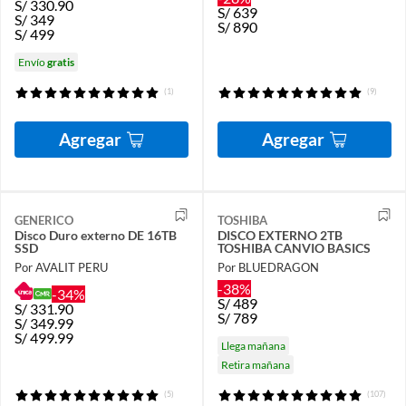
S/
330.90
S/
639
S/
349
S/
890
S/
499
Envío
gratis
(1)
(9)
Agregar
Agregar
GENERICO
TOSHIBA
Disco Duro externo DE 16TB
DISCO EXTERNO 2TB
SSD
TOSHIBA CANVIO BASICS
Por AVALIT PERU
Por BLUEDRAGON
-38%
-34%
S/
489
S/
331.90
S/
789
S/
349.99
S/
499.99
Llega mañana
Retira mañana
(5)
(107)