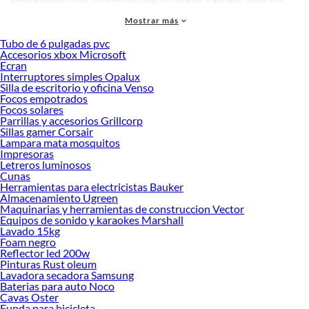
almacenamiento adicional siempre es una excelente opción.
Mostrar más
En Sodimac Perú puedes encontrar discos duros externos y SSD en distintas
Tubo de 6 pulgadas pvc
capacidades, ideales para laptops, computadoras de escritorio y consolas.
Accesorios xbox Microsoft
Ecran
Gracias a su portabilidad y facilidad de uso, puedes llevar tus archivos a
Interruptores simples Opalux
cualquier lugar y mantener tu información organizada y protegida.
Silla de escritorio y oficina Venso
Focos empotrados
Beneficios de usar discos duros
Focos solares
Más espacio para tus archivos:
Guarda fotos, videos, documentos y
Parrillas y accesorios Grillcorp
Sillas gamer Corsair
programas sin preocuparte por quedarte sin memoria.
Lampara mata mosquitos
Ideales para copias de seguridad:
Protege tu información importante con
Impresoras
respaldos fáciles y seguros.
Letreros luminosos
Fáciles de usar y transportar:
Se conectan rápidamente mediante USB y
Cunas
son prácticos para llevar a cualquier lugar.
Herramientas para electricistas Bauker
Compatibles con varios dispositivos:
Funcionan con laptops,
Almacenamiento Ugreen
computadoras de escritorio, consolas de videojuegos y otros equipos.
Maquinarias y herramientas de construccion Vector
Opciones de alta velocidad:
Los modelos SSD permiten transferencias
Equipos de sonido y karaokes Marshall
Lavado 15kg
rápidas y mejor rendimiento.
Foam negro
Características técnicas
Reflector led 200w
Pinturas Rust oleum
Capacidades desde 500 GB hasta 4 TB o más según modelo
Lavadora secadora Samsung
Tipos HDD o SSD según rendimiento
Baterias para auto Noco
Conectividad USB 3.0, 3.1 o 3.2
Cavas Oster
Compatibles con Windows, macOS y otros dispositivos
Funda para bicicleta