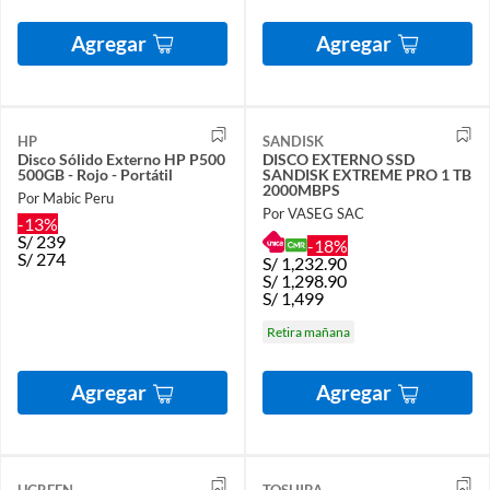
Agregar
Agregar
HP
SANDISK
Disco Sólido Externo HP P500
DISCO EXTERNO SSD
500GB - Rojo - Portátil
SANDISK EXTREME PRO 1 TB
2000MBPS
Por Mabic Peru
Por VASEG SAC
-13%
S/
239
-18%
S/
274
S/
1,232.90
S/
1,298.90
S/
1,499
Retira mañana
Agregar
Agregar