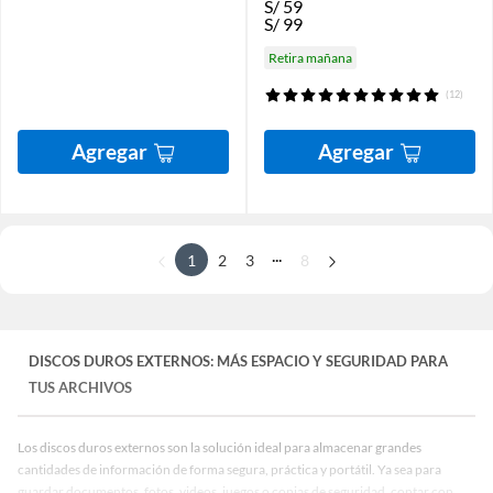
S/
59
S/
99
Retira mañana
(12)
Agregar
Agregar
...
1
2
3
8
DISCOS DUROS EXTERNOS: MÁS ESPACIO Y SEGURIDAD PARA
TUS ARCHIVOS
Los discos duros externos son la solución ideal para almacenar grandes
cantidades de información de forma segura, práctica y portátil. Ya sea para
guardar documentos, fotos, videos, juegos o copias de seguridad, contar con