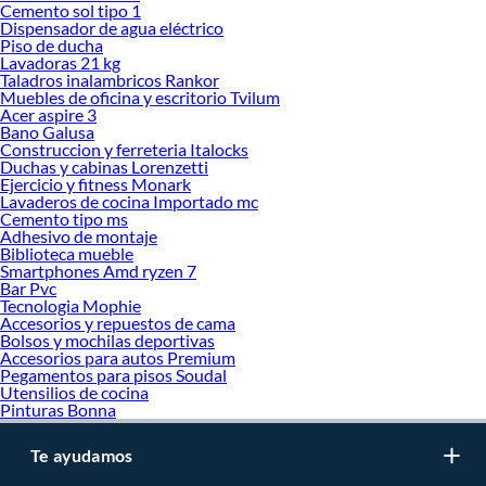
Cemento sol tipo 1
Dispensador de agua eléctrico
Piso de ducha
Lavadoras 21 kg
Taladros inalambricos Rankor
Muebles de oficina y escritorio Tvilum
Acer aspire 3
Bano Galusa
Construccion y ferreteria Italocks
Duchas y cabinas Lorenzetti
Ejercicio y fitness Monark
Lavaderos de cocina Importado mc
Cemento tipo ms
Adhesivo de montaje
Biblioteca mueble
Smartphones Amd ryzen 7
Bar Pvc
Tecnologia Mophie
Accesorios y repuestos de cama
Bolsos y mochilas deportivas
Accesorios para autos Premium
Pegamentos para pisos Soudal
Utensilios de cocina
Pinturas Bonna
Te ayudamos