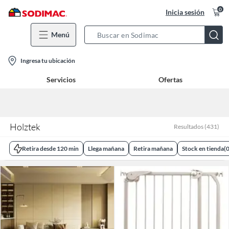
0
Inicia sesión
Menú
Search
Bar
location-
Ingresa tu ubicación
icon
Servicios
Ofertas
Holztek
Resultados
(
431
)
Retira desde 120 min
Llega mañana
Retira mañana
Stock en tienda
(