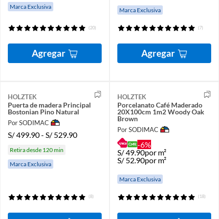
Marca Exclusiva
Marca Exclusiva
(20)
(7)
Agregar
Agregar
HOLZTEK
HOLZTEK
Puerta de madera Principal
Porcelanato Café Maderado
Bostonian Pino Natural
20X100cm 1m2 Woody Oak
Brown
Por SODIMAC
Por SODIMAC
S/
499.90
-
S/
529.90
-6%
Retira desde 120 min
S/
49.90
por m²
S/
52.90
por m²
Marca Exclusiva
Marca Exclusiva
(8)
(18)