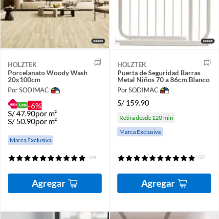
HOLZTEK
HOLZTEK
Porcelanato Woody Wash
Puerta de Seguridad Barras
20x100cm
Metal Niños 70 a 86cm Blanco
Por SODIMAC
Por SODIMAC
S/
159.90
-6%
S/
47.90
por m²
Retira desde 120 min
S/
50.90
por m²
Marca Exclusiva
Marca Exclusiva
(14)
(37)
Agregar
Agregar