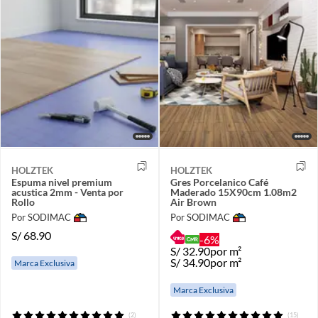
HOLZTEK
HOLZTEK
Espuma nivel premium
Gres Porcelanico Café
acustica 2mm - Venta por
Maderado 15X90cm 1.08m2
Rollo
Air Brown
Por SODIMAC
Por SODIMAC
S/
68.90
-6%
S/
32.90
por m²
S/
34.90
por m²
Marca Exclusiva
Marca Exclusiva
(2)
(15)