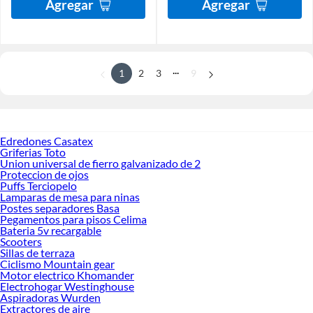
Agregar
Agregar
...
1
2
3
9
Edredones Casatex
Griferias Toto
Union universal de fierro galvanizado de 2
Proteccion de ojos
Puffs Terciopelo
Lamparas de mesa para ninas
Postes separadores Basa
Pegamentos para pisos Celima
Bateria 5v recargable
Scooters
Sillas de terraza
Ciclismo Mountain gear
Motor electrico Khomander
Electrohogar Westinghouse
Aspiradoras Wurden
Extractores de aire