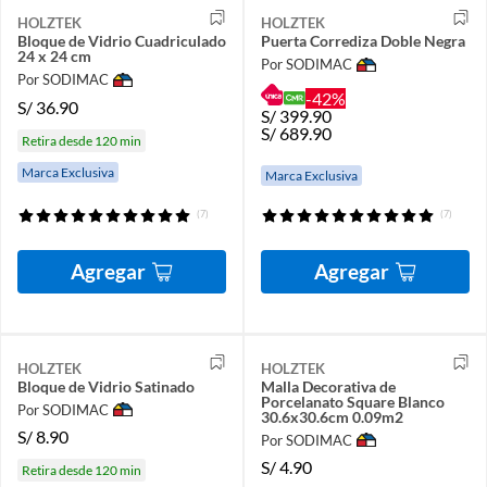
HOLZTEK
HOLZTEK
Bloque de Vidrio Cuadriculado
Puerta Corrediza Doble Negra
24 x 24 cm
Por SODIMAC
Por SODIMAC
-42%
S/
36.90
S/
399.90
S/
689.90
Retira desde 120 min
Marca Exclusiva
Marca Exclusiva
(7)
(7)
Agregar
Agregar
HOLZTEK
HOLZTEK
Bloque de Vidrio Satinado
Malla Decorativa de
Porcelanato Square Blanco
Por SODIMAC
30.6x30.6cm 0.09m2
S/
8.90
Por SODIMAC
S/
4.90
Retira desde 120 min