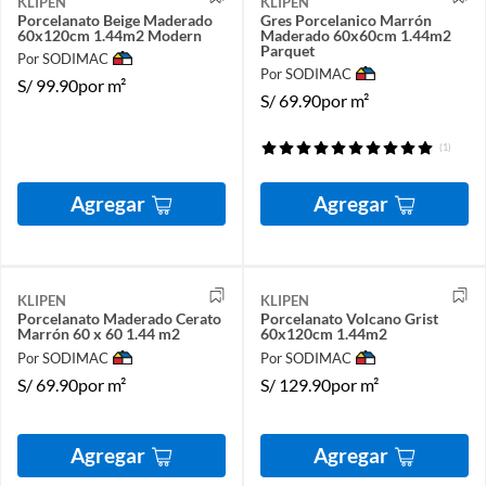
KLIPEN
KLIPEN
Porcelanato Beige Maderado
Gres Porcelanico Marrón
60x120cm 1.44m2 Modern
Maderado 60x60cm 1.44m2
Parquet
Por SODIMAC
Por SODIMAC
S/
99.90
por m²
S/
69.90
por m²
(1)
Agregar
Agregar
KLIPEN
KLIPEN
Porcelanato Maderado Cerato
Porcelanato Volcano Grist
Marrón 60 x 60 1.44 m2
60x120cm 1.44m2
Por SODIMAC
Por SODIMAC
S/
69.90
por m²
S/
129.90
por m²
Agregar
Agregar