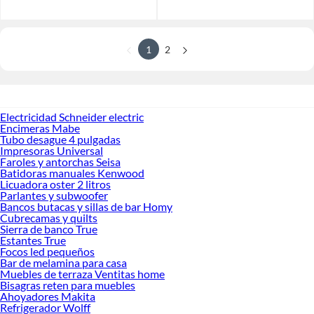
1
2
Electricidad Schneider electric
Encimeras Mabe
Tubo desague 4 pulgadas
Impresoras Universal
Faroles y antorchas Seisa
Batidoras manuales Kenwood
Licuadora oster 2 litros
Parlantes y subwoofer
Bancos butacas y sillas de bar Homy
Cubrecamas y quilts
Sierra de banco True
Estantes True
Focos led pequeños
Bar de melamina para casa
Muebles de terraza Ventitas home
Bisagras reten para muebles
Ahoyadores Makita
Refrigerador Wolff