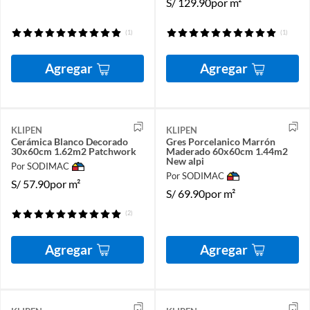
S/
129.90
por m²
(1)
(1)
Agregar
Agregar
KLIPEN
KLIPEN
Cerámica Blanco Decorado
Gres Porcelanico Marrón
30x60cm 1.62m2 Patchwork
Maderado 60x60cm 1.44m2
New alpi
Por SODIMAC
Por SODIMAC
S/
57.90
por m²
S/
69.90
por m²
(2)
Agregar
Agregar