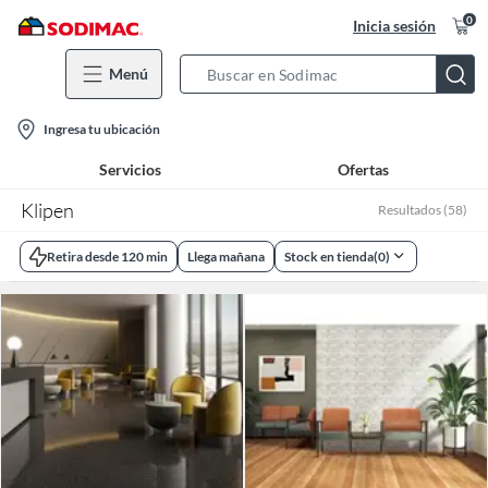
0
Inicia sesión
Menú
Search
Bar
location-
Ingresa tu ubicación
icon
Servicios
Ofertas
Klipen
Resultados
(
58
)
Retira desde 120 min
Llega mañana
Stock en tienda
(
0
)