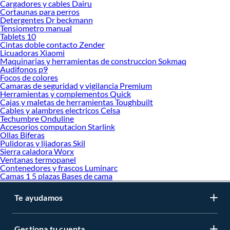
Cargadores y cables Dairu
Cortaunas para perros
Detergentes Dr beckmann
Tensiometro manual
Tablets 10
Cintas doble contacto Zender
Licuadoras Xiaomi
Maquinarias y herramientas de construccion Sokmaq
Audifonos p9
Focos de colores
Camaras de seguridad y vigilancia Premium
Herramientas y complementos Quick
Cajas y maletas de herramientas Toughbuilt
Cables y alambres electricos Celsa
Techumbre Onduline
Accesorios computacion Starlink
Ollas Biferas
Pulidoras y lijadoras Skil
Sierra caladora Worx
Ventanas termopanel
Contenedores y frascos Luminarc
Camas 1 5 plazas Bases de cama
Te ayudamos
Gestiona tu cuenta