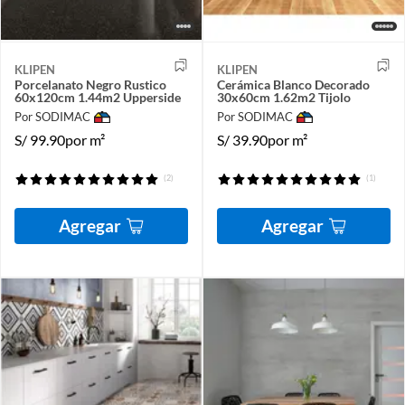
KLIPEN
KLIPEN
Porcelanato Negro Rustico
Cerámica Blanco Decorado
60x120cm 1.44m2 Upperside
30x60cm 1.62m2 Tijolo
Por SODIMAC
Por SODIMAC
S/
99.90
por m²
S/
39.90
por m²
(2)
(1)
Agregar
Agregar