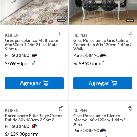
KLIPEN
KLIPEN
Gres porcelánico Multicolor
Gres Porcelanico Gris Cálido
60x60cm 1.44m2 Liso Mate
Cementicio 60x120cm 1.44m2
Sintra
Walk
Por SODIMAC
Por SODIMAC
S/
69.90
por m²
S/
99.90
por m²
Agregar
Agregar
KLIPEN
KLIPEN
Porcelanato Elite Beige Crema
Gres Porcelanico Blanco
Pulido 80x160cm 2.56m2
Marmol 60x120cm 1.44m2
Ares
Por SODIMAC
Por SODIMAC
S/
139.90
por m²