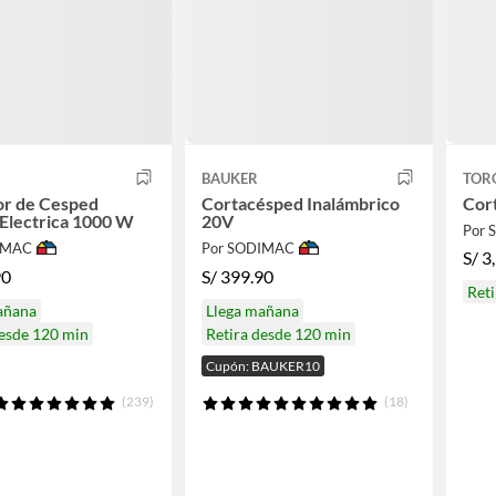
BAUKER
TOR
or de Cesped
Cortacésped Inalámbrico
Cor
Electrica 1000 W
20V
Por 
IMAC
Por SODIMAC
S/
3
90
S/
399.90
Ret
añana
Llega mañana
desde 120 min
Retira desde 120 min
Cupón: BAUKER10
(239)
(18)