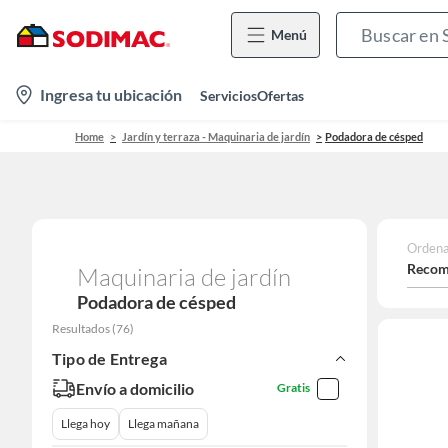
Menú
location-
Ingresa tu ubicación
Servicios
Ofertas
icon
Home
Jardín y terraza - Maquinaria de jardín
Podadora de césped
Ordena
Recom
Maquinaria de jardín
Podadora de césped
Resultados
(
76
)
Tipo de Entrega
Envío a domicilio
Gratis
Llega hoy
Llega mañana