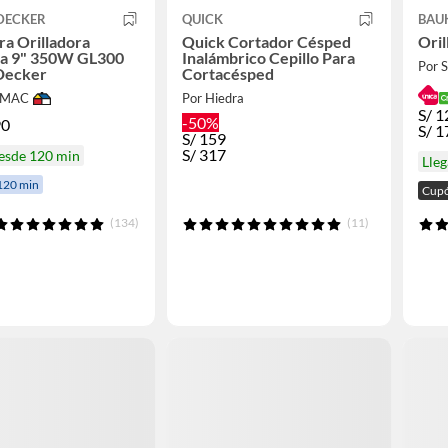
DECKER
QUICK
BAU
a Orilladora
Quick Cortador Césped
Oril
ca 9" 350W GL300
Inalámbrico Cepillo Para
Por
Decker
Cortacésped
IMAC
Por Hiedra
S/
1
-50%
90
S/
1
S/
159
S/
317
desde 120 min
Lle
120 min
Cup
(134)
(11)