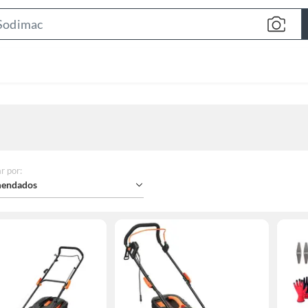
Search
Bar
r por
:
endados