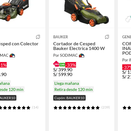
BAUKER
GEN
sped con Colector
Cortador de Cesped
COR
Bauker Electrica 1400 W
INA
PO
IMAC
Por SODIMAC
DE
Por 
31%
-33%
-37
S/
399.90
S/
1
.90
S/
599.90
S/
2
añana
Llega mañana
desde 120 min
Retira desde 120 min
BAUKER10
Cupón: BAUKER10
(14)
(239)