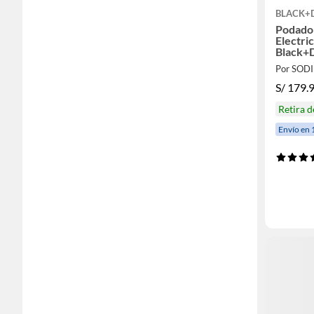
BLACK+
Podador
Electri
Black+
Por SOD
S/
179.
Retira 
Envío en 