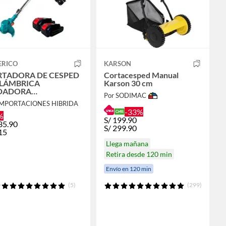
ERICO
KARSON
TADORA DE CESPED
Cortacesped Manual
LÁMBRICA
Karson 30 cm
DADORA
Por SODIMAC
SMALEZADORA
IMPORTACIONES HIBRIDA
-33%
%
S/
199.90
35.90
S/
299.90
15
Llega mañana
Retira desde 120 min
Envío en 120 min
(5)
(299)