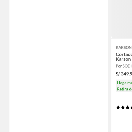
KARSON
Cortad
Karson 
Por SOD
S/
349.
Llega m
Retira 