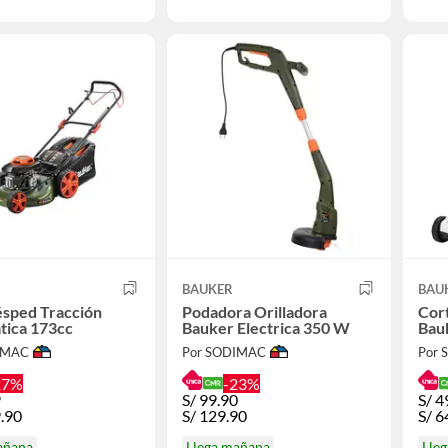
BAUKER
BAU
ésped Tracción
Podadora Orilladora
Cort
tica 173cc
Bauker Electrica 350 W
Bau
IMAC
Por SODIMAC
Por
27%
-23%
9
S/
99.90
S/
4
.90
S/
129.90
S/
6
añana
Llega mañana
Lle