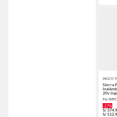
INGCO 
Sierra 
Inalámb
20v Ing
Por IMP
-27%
S/
374.
S/
512.