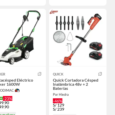
KER
QUICK
acésped Eléctrico
Quick Cortadora Césped
ker 1600W
Inalámbrica 48v + 2
Baterías
 SODIMAC
Por Hiedra
-23%
-46%
99.90
S/
129
49.90
S/
239
ga mañana