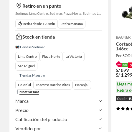
Retiro en un punto
Sodimac Lima Centro, Sodimac Plaza Norte, Sodimac La Victoria, Sodimac San Miguel, Sodimac S. J. Lurigancho, Sodimac Primavera, Sodimac Chacarilla, Sodimac Av. La Molina, Sodimac Colonial, Maestro Barrios Altos, Sodimac Naranjal
Retira desde 120 min
Retira mañana
Stock en tienda
BAUKER
Cortacé
Tiendas Sodimac
146cc
Por SOD
Lima Centro
Plaza Norte
La Victoria
-
San Miguel
S/
899
S/
1,299
Tiendas Maestro
Llega m
Colonial
Maestro Barrios Altos
Naranjal
Retira 
Mostrar más
Cupón: 
Marca
Precio
Calificación del producto
Vendido por