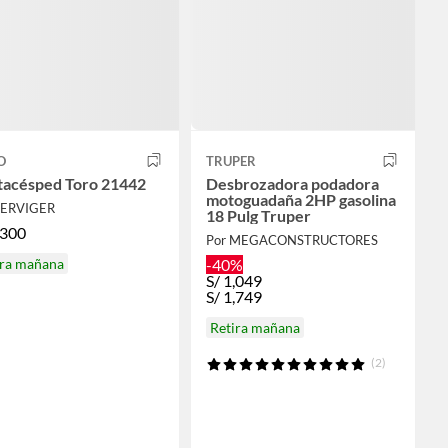
O
TRUPER
tacésped Toro 21442
Desbrozadora podadora
motoguadaña 2HP gasolina
SERVIGER
18 Pulg Truper
,300
Por MEGACONSTRUCTORES
ira mañana
-40%
S/
1,049
S/
1,749
Retira mañana
(2)