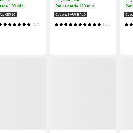
desde 120 min
Retira desde 120 min
Reti
BAUKER10
Cupón: BAUKER10
Cup
(17)
(605)