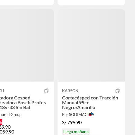
CH
KARSON
tadora Cesped
Cortacésped con Tracción
deadora Bosch Profes
Manual 99cc
18v-33 Sin Bat
Negro/Amarillo
Taured Group
Por SODIMAC
%
S/
799.90
89.90
,059.90
Llega mañana