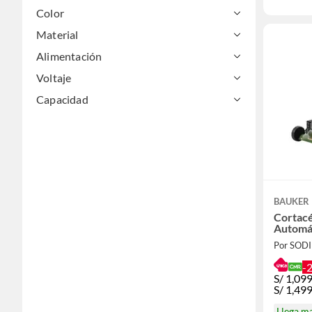
Color
Material
Alimentación
Voltaje
Capacidad
BAUKER
Cortac
Automá
Por SOD
-
S/
1,09
S/
1,499
Llega m