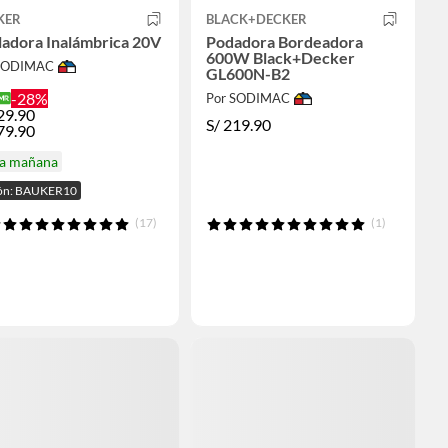
KER
BLACK+DECKER
ladora Inalámbrica 20V
Podadora Bordeadora
600W Black+Decker
 SODIMAC
GL600N-B2
-28%
Por SODIMAC
29.90
S/
219.90
79.90
ga mañana
ón: BAUKER10
(17)
(1)