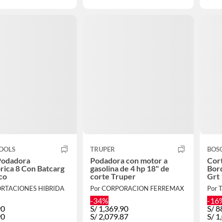
TOOLS
TRUPER
BOS
Podadora
Podadora con motor a
Cor
rica 8 Con Batcarg
gasolina de 4 hp 18" de
Bor
co
corte Truper
Grt 
ORTACIONES HIBRIDA
Por CORPORACION FERREMAX
Por 
-34%
-16
90
S/
1,369.90
S/
8
90
S/
2,079.87
S/
1