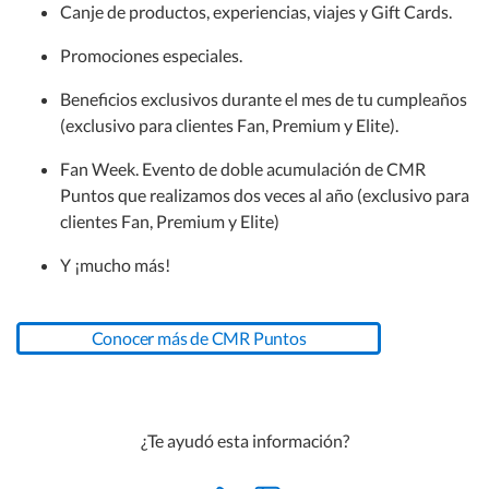
Canje de productos, experiencias, viajes y Gift Cards.
Aumentar cupo de tarjeta CMR
En Open Plaza
Promociones especiales.
Ayuda con tarjeta CMR
Beneficios exclusivos durante el mes de tu cumpleaños
(exclusivo para clientes Fan, Premium y Elite).
Fan Week. Evento de doble acumulación de CMR
Puntos que realizamos dos veces al año (exclusivo para
clientes Fan, Premium y Elite)
Y ¡mucho más!
Conocer más de CMR Puntos
¿Te ayudó esta información?