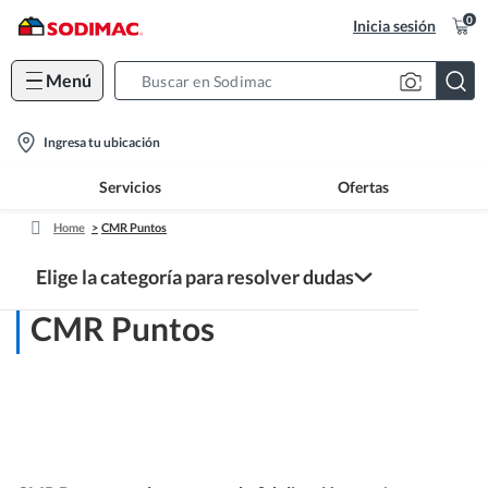
0
Inicia sesión
Menú
Search
Bar
location-
Ingresa tu ubicación
icon
Servicios
Ofertas
Home
CMR Puntos
Elige la categoría para resolver dudas
CMR Puntos
Centro de ayuda
Compras y CMR Puntos
Estado del pedido y entrega
Beneficios