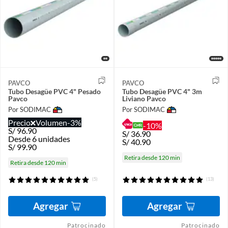
PAVCO
PAVCO
Tubo Desagüe PVC 4" Pesado
Tubo Desagüe PVC 4" 3m
Pavco
Liviano Pavco
Por SODIMAC
Por SODIMAC
Precio
Volumen
-3%
-10%
S/
96.90
S/
36.90
Desde 6 unidades
S/
40.90
S/
99.90
Retira desde 120 min
Retira desde 120 min
(5)
(13)
Agregar
Agregar
Patrocinado
Patrocinado