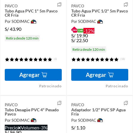
PAVCO
PAVCO
Tubo Agua PVC 1" 5m Pavco
Tubo Agua PVC 1/2" 5m Pavco
CR Fría
CR Fría
Por SODIMAC
Por SODIMAC
S/
43.90
-12%
S/
19.90
Retira desde 120 min
S/
22.50
Retira desde 120 min
(6)
(18)
Agregar
Agregar
Patrocinado
Patrocinado
PAVCO
PAVCO
Tubo Desagüe PVC 4" Pesado
Adaptador 1/2" PVC SP Agua
Pavco
Fría
Por SODIMAC
Por SODIMAC
Precio
Volumen
-3%
S/
1.10
S/
96.90