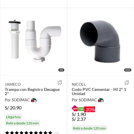
JAMECO
NICOLL
Trampa con Registro Desague
Codo PVC Cementar - HI 2" 1
2"
Unidad
Por SODIMAC
Por SODIMAC
S/
20.90
-20%
S/
1.90
Llega hoy
S/
2.37
Retira desde 120 min
Retira desde 120 min
(12)