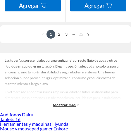
Agregar
Agregar
...
1
2
3
22
Las tuberías son esenciales para garantizar el correcto flujo de agua y otros
líquidos en cualquier instalación. Elegir la opción adecuada no solo asegura
eficiencia, sino también durabilidad y seguridad en el sistema. Una buena
selección puede prevenir fugas, optimizar el consumo y reducir costos de
mantenimiento a largo plazo.
En el mercado encontrarás una amplia variedad de tuberías diseñadas para
diferentes usos y entornos. Desde modelos en PVC ideales para instalaciones
domésticas hasta opciones en acero para proyectos industriales, cada material
Mostrar más
ofrece beneficios específicos. También existen alternativas flexibles para
Audifonos Dairu
espacios reducidos y versiones resistentes a altas temperaturas para
Tablets 16
aplicaciones más exigentes. Además, puedes elegir entre distintos diámetros y
Herramientas y maquinas Hyundai
acabados que se ajustan a las necesidades de tu proyecto.
Mouse y mousepad gamer Enkore