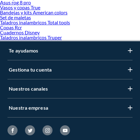
Asus rog 8 pro
Reparaciones de baño
Vasos y copas True
Tanques, cisternas y biodigestores
Bandejas y kits American colors
Set de maletas
Taladros inalambricos Total tools
Copas Rcr
Cuadernos Disney
Taladros inalambricos Truper
Te ayudamos
Gestiona tu cuenta
Nuestros canales
Nuestra empresa