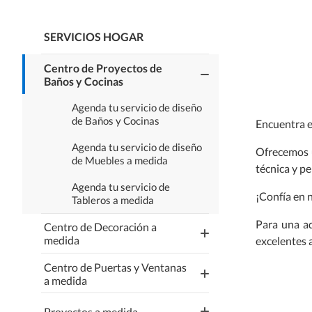
SERVICIOS HOGAR
Centro de Proyectos de
Baños y Cocinas
Agenda tu servicio de diseño
de Baños y Cocinas
Encuentra el
Agenda tu servicio de diseño
Ofrecemos
de Muebles a medida
técnica y p
Agenda tu servicio de
¡Confía en 
Tableros a medida
Para una ad
Centro de Decoración a
medida
excelentes 
Centro de Puertas y Ventanas
Agenda tu servicio de
a medida
Cortinas, Rollers y Persianas
Agenda tu servicio de
Agenda tu servicio de puertas
Proyectos a medida