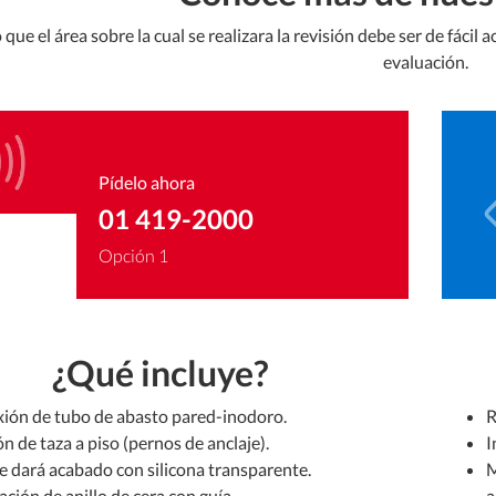
 que el área sobre la cual se realizara la revisión debe ser de fácil
evaluación.
Pídelo ahora
01 419-2000
Opción 1
¿Qué incluye?
ión de tubo de abasto pared-inodoro.
R
ón de taza a piso (pernos de anclaje).
I
se dará acabado con silicona transparente.
M
ción de anillo de cera con guía.
a