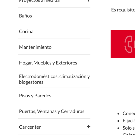
mantenimiento de cortinas,
y ventanas a medida
rollers y persianas
Es requisito
Agenda tu servicio de Aire
Baños
acondicionado a medida
Agenda tu servicio de papel
tapiz y wall panel
Cocina
Agenda tu servicio de mallas
de seguridad infantil
Mantenimiento
Hogar, Muebles y Exteriores
Electrodomésticos, climatización y
biogestores
Pisos y Paredes
Puertas, Ventanas y Cerraduras
Conex
Fijaci
Car center
Solo 
Coloca