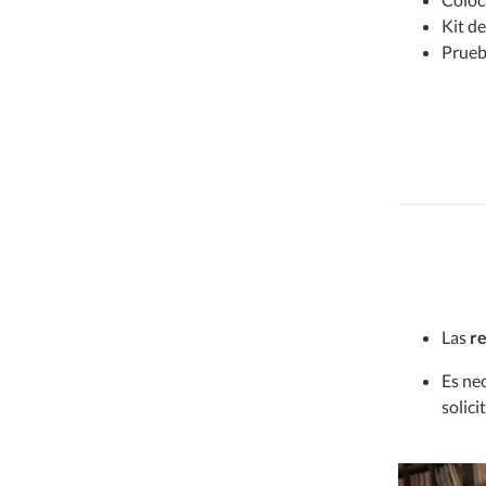
Kit de
Car center - Limpieza
Prueb
Car center - Pinturas
Car center - Llantas
Car center - Adicionales
Las
re
Es ne
solici