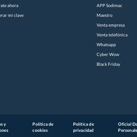
rate ahora
APP Sodimac
rar mi clave
Maestro
Venta empresa
Venta telefónica
Whatsapp
Cyber Wow
Black Friday
s y
Política de
Política de
Oficial D
ones
cookies
privacidad
Personal