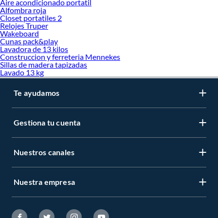
Aire acondicionado portatil
Alfombra roja
Closet portatiles 2
Relojes Truper
Wakeboard
Cunas pack&play
Lavadora de 13 kilos
Construccion y ferreteria Mennekes
Sillas de madera tapizadas
Lavado 13 kg
Te ayudamos
Gestiona tu cuenta
Nuestros canales
Nuestra empresa