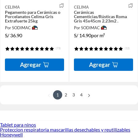
CELIMA
CELIMA
Pegamento para Cerámicas o
Cerámicas
Porcelanatos Celima Gris
Cementicias/Rústicas Roma
Extrafuerte 25kg
Gris 45x45cm 2.23m2 .
Por SODIMAC
Por SODIMAC
S/
36.90
S/
14.90
por m²
(73)
(12)
Agregar
Agregar
1
2
3
4
Tablet para ninos
Proteccion respiratoria mascarillas desechables y reutilizables
Honeywell