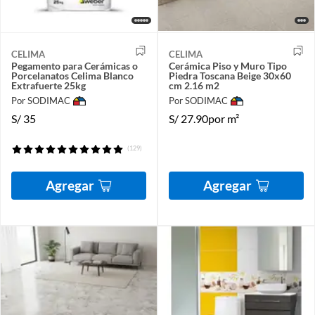
CELIMA
CELIMA
Pegamento para Cerámicas o
Cerámica Piso y Muro Tipo
Porcelanatos Celima Blanco
Piedra Toscana Beige 30x60
Extrafuerte 25kg
cm 2.16 m2
Por SODIMAC
Por SODIMAC
S/
35
S/
27.90
por m²
(129)
Agregar
Agregar