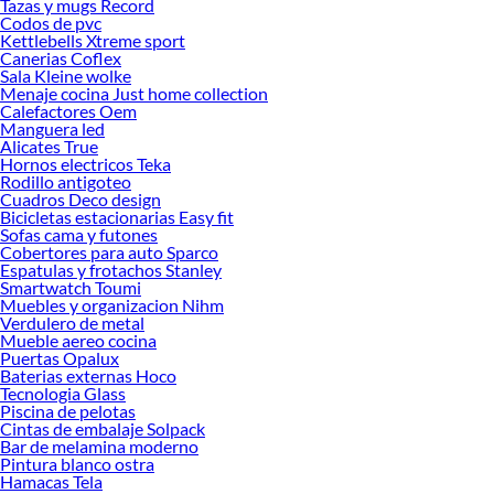
Tazas y mugs Record
Codos de pvc
Kettlebells Xtreme sport
Canerias Coflex
Sala Kleine wolke
Menaje cocina Just home collection
Calefactores Oem
Manguera led
Alicates True
Hornos electricos Teka
Rodillo antigoteo
Cuadros Deco design
Bicicletas estacionarias Easy fit
Sofas cama y futones
Cobertores para auto Sparco
Espatulas y frotachos Stanley
Smartwatch Toumi
Muebles y organizacion Nihm
Verdulero de metal
Mueble aereo cocina
Puertas Opalux
Baterias externas Hoco
Tecnologia Glass
Piscina de pelotas
Cintas de embalaje Solpack
Bar de melamina moderno
Pintura blanco ostra
Hamacas Tela