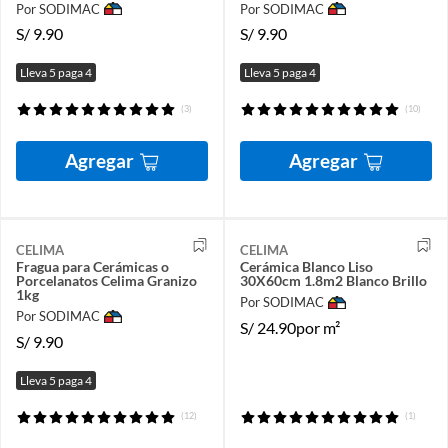
Por SODIMAC
Por SODIMAC
S/
9.90
S/
9.90
Lleva 5 paga 4
Lleva 5 paga 4
(3)
(10)
Agregar
Agregar
CELIMA
CELIMA
Fragua para Cerámicas o
Cerámica Blanco Liso
Porcelanatos Celima Granizo
30X60cm 1.8m2 Blanco Brillo
1kg
Por SODIMAC
Por SODIMAC
S/
24.90
por m²
S/
9.90
Lleva 5 paga 4
(12)
(1)