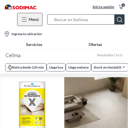
0
Inicia sesión
Menú
Search
Bar
location-
Ingresa tu ubicación
icon
Servicios
Ofertas
Celima
Resultados
(
161
)
Retira desde 120 min
Llega hoy
Llega mañana
Stock en tienda
(
0
)