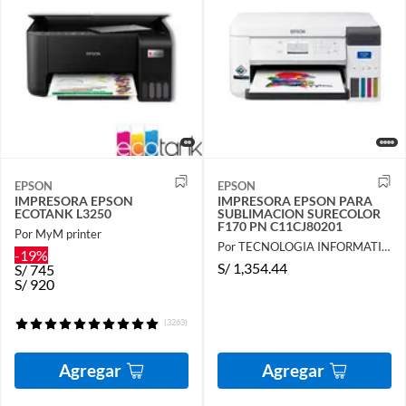
EPSON
EPSON
IMPRESORA EPSON
IMPRESORA EPSON PARA
ECOTANK L3250
SUBLIMACION SURECOLOR
F170 PN C11CJ80201
Por MyM printer
Por TECNOLOGIA INFORMATICA Y CONSULTORIA
-19%
S/
1,354.44
S/
745
S/
920
(3263)
Agregar
Agregar