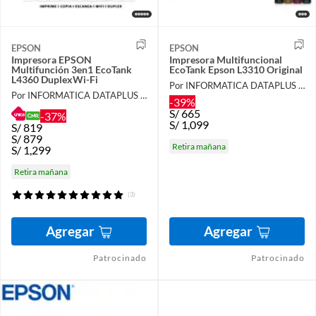
EPSON
EPSON
Impresora EPSON
Impresora Multifuncional
Multifunción 3en1 EcoTank
EcoTank Epson L3310 Original
L4360 DuplexWi-Fi
Por INFORMATICA DATAPLUS SAC
Por INFORMATICA DATAPLUS SAC
-39%
S/
665
-37%
S/
1,099
S/
819
S/
879
Retira mañana
S/
1,299
Retira mañana
(3)
Agregar
Agregar
Patrocinado
Patrocinado