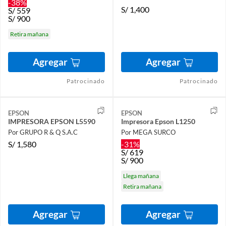
-38%
S/
1,400
S/
559
S/
900
Retira mañana
Agregar
Agregar
Patrocinado
Patrocinado
EPSON
EPSON
IMPRESORA EPSON L5590
Impresora Epson L1250
Por GRUPO R & Q S.A.C
Por MEGA SURCO
S/
1,580
-31%
S/
619
S/
900
Llega mañana
Retira mañana
Agregar
Agregar