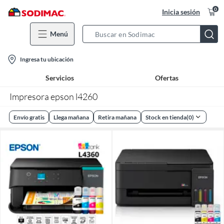
0
Inicia sesión
Menú
Search
Bar
location-
Ingresa tu ubicación
icon
Servicios
Ofertas
Impresora epson l4260
Envío gratis
Llega mañana
Retira mañana
Stock en tienda
(
0
)