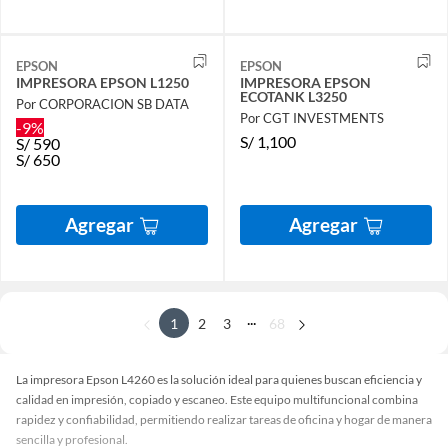
EPSON
EPSON
IMPRESORA EPSON L1250
IMPRESORA EPSON
ECOTANK L3250
Por CORPORACION SB DATA
Por CGT INVESTMENTS
-9%
S/
1,100
S/
590
S/
650
Agregar
Agregar
...
1
2
3
68
La impresora Epson L4260 es la solución ideal para quienes buscan eficiencia y
calidad en impresión, copiado y escaneo. Este equipo multifuncional combina
rapidez y confiabilidad, permitiendo realizar tareas de oficina y hogar de manera
sencilla y profesional.