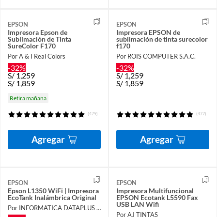
EPSON
EPSON
Impresora Epson de
Impresora EPSON de
Sublimación de Tinta
sublimación de tinta surecolor
SureColor F170
f170
Por A & I Real Colors
Por ROIS COMPUTER S.A.C.
-32%
-32%
S/
1,259
S/
1,259
S/
1,859
S/
1,859
Retira mañana
(479)
(477)
Agregar
Agregar
EPSON
EPSON
Epson L1350 WiFi | Impresora
Impresora Multifuncional
EcoTank Inalámbrica Original
EPSON Ecotank L5590 Fax
USB LAN Wifi
Por INFORMATICA DATAPLUS SAC
Por AJ TINTAS