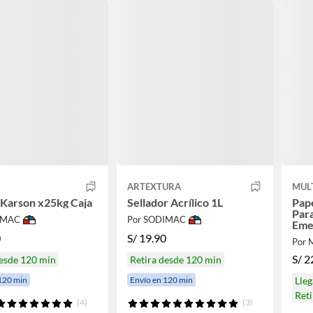
ARTEXTURA
MUL
Karson x25kg Caja
Sellador Acrílico 1L
Pap
Par
IMAC
Por SODIMAC
Eme
0
S/
19.90
Por M
S/
2
desde 120 min
Retira desde 120 min
120 min
Envío en 120 min
Lle
Ret
(4)
(3)