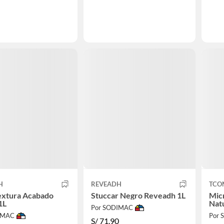
H
REVEADH
TCO
extura Acabado
Stuccar Negro Reveadh 1L
Mic
1L
Natu
Por SODIMAC
IMAC
Por
S/
71.90