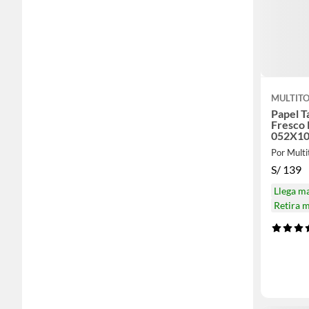
MULTIT
Papel T
Fresco 
052X10
Por Multi
S/
139
Llega m
Retira 