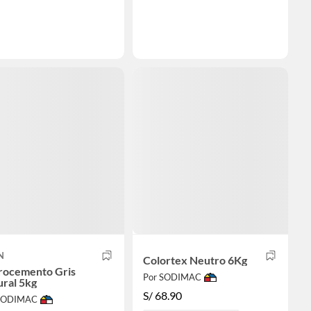
N
Colortex Neutro 6Kg
rocemento Gris
Por SODIMAC
ral 5kg
S/
68.90
 SODIMAC