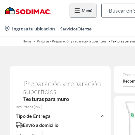
Menú
location-
Ingresa tu ubicación
Servicios
Ofertas
icon
Home
Pinturas - Preparación y reparación superficies
Texturas para 
Ordena
Recom
Preparación y reparación
superficies
Texturas para muro
Resultados
(
236
)
Tipo de Entrega
Envío a domicilio