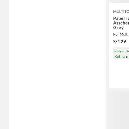
MULTIT
Papel T
Assche
Grey
Por Multi
S/
229
Llega m
Retira 