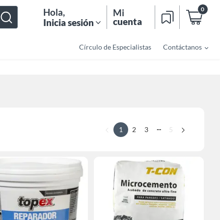
0
Hola
,
Mi
cuenta
Inicia sesión
Círculo de Especialistas
Contáctanos
...
1
2
3
5