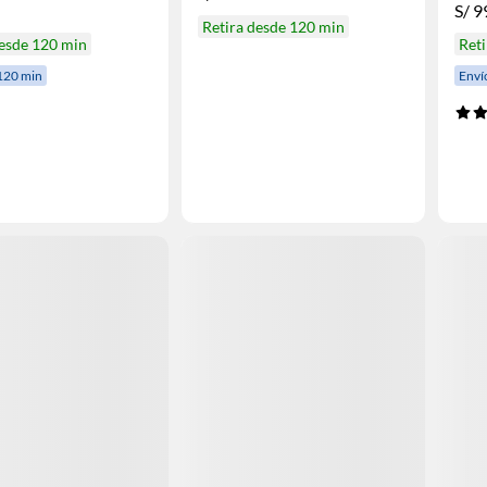
S/
9
Retira desde 120 min
desde 120 min
Reti
120 min
Enví