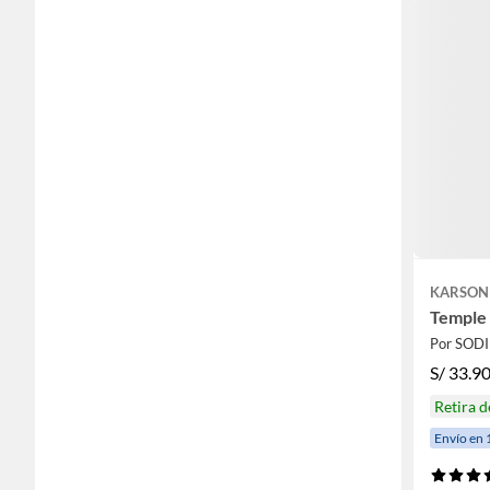
KARSON
Temple 
Por SOD
S/
33.9
Retira 
Envío en 