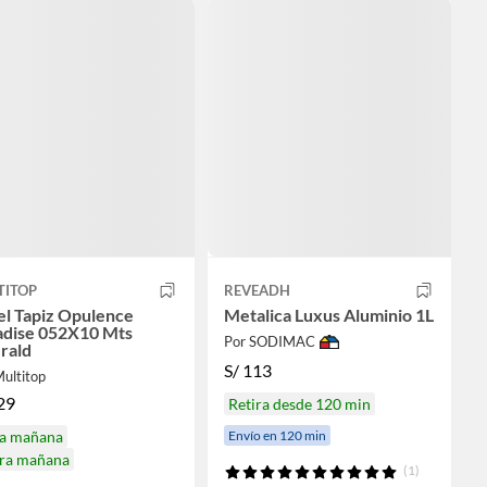
TITOP
REVEADH
el Tapiz Opulence
Metalica Luxus Aluminio 1L
adise 052X10 Mts
Por SODIMAC
rald
S/
113
ultitop
29
Retira desde 120 min
Envío en 120 min
ga mañana
ira mañana
(1)