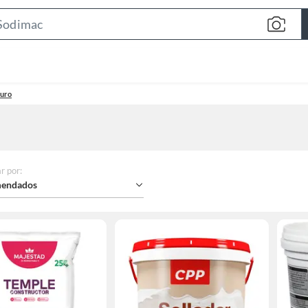
Search
Bar
muro
r por
:
endados