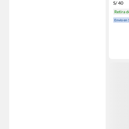
S/
40
Retira 
Envío en 