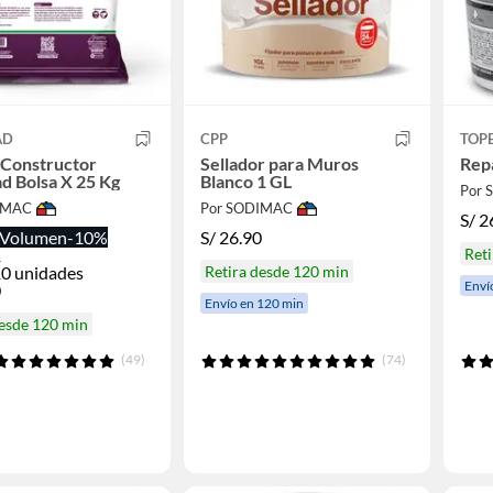
AD
CPP
TOP
 Constructor
Sellador para Muros
Repa
d Bolsa X 25 Kg
Blanco 1 GL
Por
IMAC
Por SODIMAC
S/
2
Volumen
-10%
S/
26.90
1
Reti
0 unidades
Retira desde 120 min
Enví
0
Envío en 120 min
desde 120 min
(49)
(74)