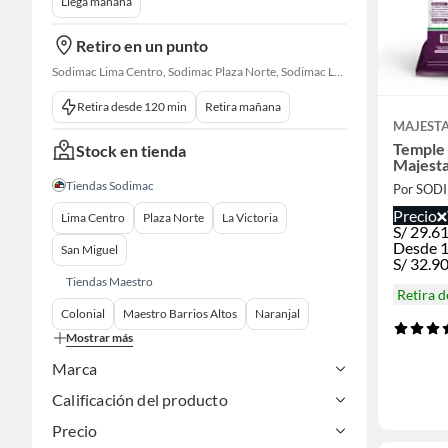
Llega mañana
Retiro en un punto
Sodimac Lima Centro, Sodimac Plaza Norte, Sodimac La Victoria, Sodimac San Miguel, Sodimac S. J. Lurigancho, Sodimac Primavera, Sodimac Chacarilla, Sodimac Av. La Molina, Sodimac Colonial, Maestro Barrios Altos, Sodimac Naranjal
Retira desde 120 min
Retira mañana
MAJEST
Temple
Stock en tienda
Majesta
Tiendas Sodimac
Por SOD
Precio
Lima Centro
Plaza Norte
La Victoria
S/
29.6
Desde 1
San Miguel
S/
32.9
Tiendas Maestro
Retira 
Colonial
Maestro Barrios Altos
Naranjal
Mostrar más
Marca
Calificación del producto
Precio