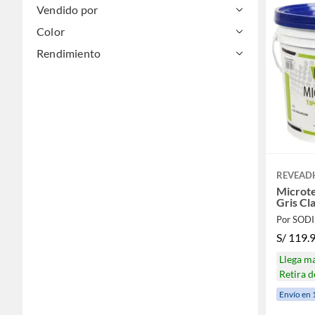
Vendido por
Color
Rendimiento
REVEAD
Microt
Gris Cl
Por SOD
S/
119.
Llega m
Retira 
Envío en 