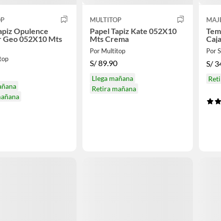
OP
MULTITOP
MAJ
apiz Opulence
Papel Tapiz Kate 052X10
Tem
r Geo 052X10 Mts
Mts Crema
Caj
Por Multitop
Por
top
S/
89.90
S/
3
Llega mañana
Reti
añana
Retira mañana
mañana