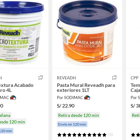
H
REVEADH
CPP
extura Acabado
Pasta Mural Reveadh para
Tem
aro 4L
exteriores 1LT
Caj
IMAC
Por SODIMAC
Por
90
S/
22.90
S/
3
añana
Retira desde 120 min
Reti
desde 120 min
Envío en 120 min
120 min
(5)