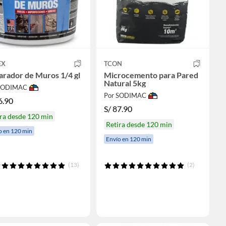
EX
TCON
rador de Muros 1/4 gl
Microcemento para Pared
Natural 5kg
 SODIMAC
Por SODIMAC
6.90
S/
87.90
ra desde 120 min
Retira desde 120 min
o en 120 min
Envío en 120 min
(13)
(2)