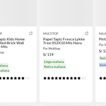
OP
MULTITOP
MAJ
apiz Kids Home
Papel Tapiz Fresca Lykke
Pint
Red Brick Wall
Tree 052X10 Mts Navy
Por
 Mts
Por Multitop
S/
1
top
S/
119
Reti
Llega mañana
Enví
añana
Retira mañana
mañana
(1)
(1)