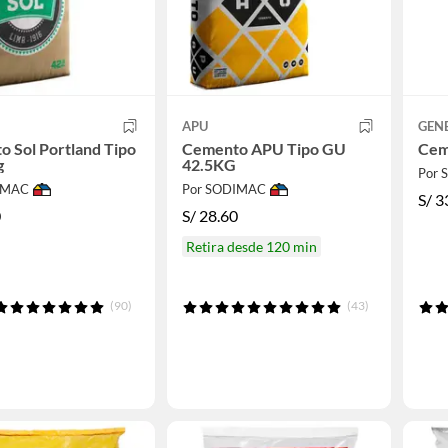
APU
GEN
 Sol Portland Tipo
Cemento APU Tipo GU
Cem
g
42.5KG
Por
IMAC
Por SODIMAC
S/
3
0
S/
28.60
Retira desde 120 min
(90)
(43)