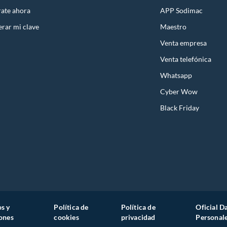
rate ahora
APP Sodimac
rar mi clave
Maestro
Venta empresa
Venta telefónica
Whatsapp
Cyber Wow
Black Friday
s y
Política de
Política de
Oficial D
ones
cookies
privacidad
Personal