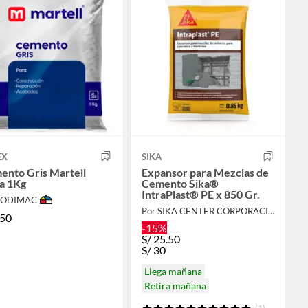
EX
SIKA
ento Gris Martell
Expansor para Mezclas de
a 1Kg
Cemento Sika®
IntraPlast® PE x 850 Gr.
 SODIMAC
Por SIKA CENTER CORPORACIÓN LAU
.50
-15%
S/
25.50
S/
30
Llega mañana
Retira mañana
(1)