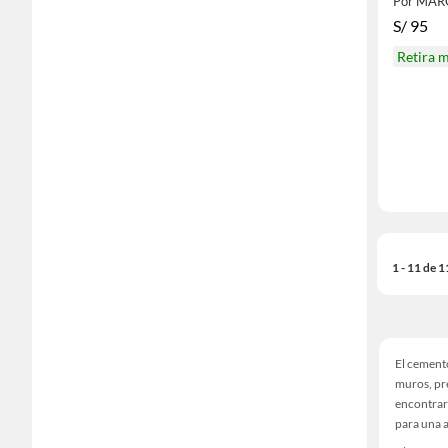
Por MA
S/
95
Retira 
1 - 11 de 
El cemento
muros, pre
encontrar
para una a