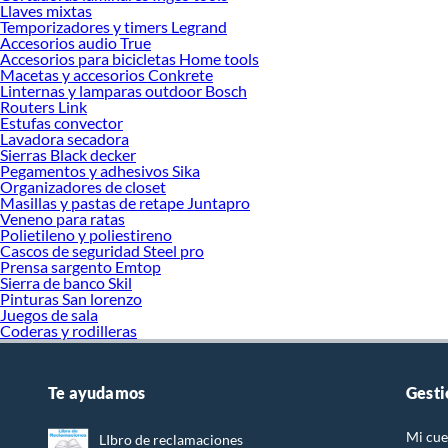
Llaves mixtas
Temporizadores y timers Legrand
Accesorios audio True
Accesorios para bicicletas Home tools
Macetas y accesorios Conkrete
Linternas y lamparas outdoor Bosch
Routers Link
Estufas convector
Lavadora secadora
Sierras Black decker
Pegamentos y adhesivos Sika
Organizadores de closet
Masillas y pastas de retape Juntapro
Veneno para ratas
Polietileno y poliestireno
Cascos de seguridad Steel pro
Prensa sargento Emtop
Sierra de banco Skil
Pinturas San lorenzo
Juegos de sala
Coderas y rodilleras
Te ayudamos
Gesti
Mi cue
LIbro de reclamaciones