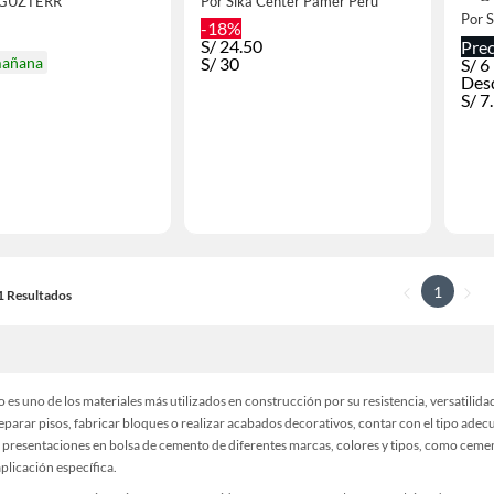
RGUZTERR
Por Sika Center Pamer Perú
Por
-18%
S/
24.50
Prec
mañana
S/
30
S/
6
Des
S/
7
1
11 Resultados
 es uno de los materiales más utilizados en construcción por su resistencia, versatilida
parar pisos, fabricar bloques o realizar acabados decorativos, contar con el tipo ade
 presentaciones en bolsa de cemento de diferentes marcas, colores y tipos, como cem
plicación específica.