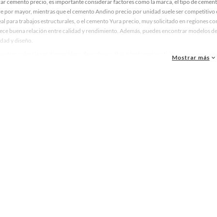
ar cemento precio, es importante considerar factores como la marca, el tipo de cemento
re por mayor, mientras que el cemento Andino precio por unidad suele ser competiti
eal para trabajos estructurales, o el cemento Yura precio, muy solicitado en regiones c
rece buena relación entre calidad y rendimiento. Además, puedes encontrar modelos 
dad y diseño.
estras colecciones disponibles y descubre cuál se adapta mejor a ti. Ya sea que necesit
Mostrar más
s opciones pensadas para ofrecer resistencia, facilidad de aplicación y buen costo. Co
ecto con seguridad y confianza. Si estás evaluando cuánto está la bolsa de cemento en
 tomar una decisión informada y efectiva.
eriales de obra pesada
sa de arena
 de obra
plementos y Accesorios
tero
micos y Aditivos
o