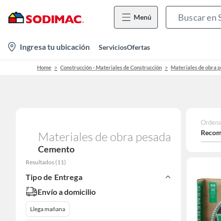
Menú
location-
Ingresa tu ubicación
Servicios
Ofertas
icon
Home
Construcción - Materiales de Construcción
Materiales de obra 
Ordena
Recom
Materiales de obra pesada
Cemento
Resultados
(
11
)
Tipo de Entrega
Envío a domicilio
Llega mañana