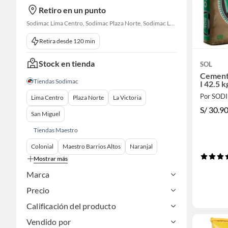
Retiro en un punto
Sodimac Lima Centro, Sodimac Plaza Norte, Sodimac La Victoria, Sodimac San Miguel, Sodimac S. J. Lurigancho, Sodimac Chacarilla, Sodimac Av. La Molina, Sodimac Colonial, Maestro Barrios Altos, Sodimac Naranjal
Retira desde 120 min
Stock en tienda
SOL
Cemento
Tiendas Sodimac
I 42.5 k
Por SOD
Lima Centro
Plaza Norte
La Victoria
S/
30.9
San Miguel
Tiendas Maestro
Colonial
Maestro Barrios Altos
Naranjal
Mostrar más
Marca
Precio
Calificación del producto
Vendido por