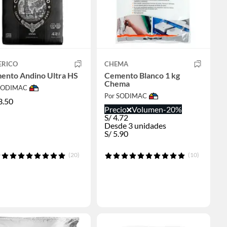
ERICO
CHEMA
ento Andino Ultra HS
Cemento Blanco 1 kg
Chema
 SODIMAC
Por SODIMAC
3.50
Precio
Volumen
-20%
S/
4.72
Desde 3 unidades
S/
5.90
(20)
(10)