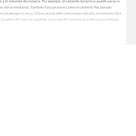
 y el volumen de compra. Por ejemplo, el cemento Sol precio puede variar si
vo en obras medianas. También hay opciones como el cemento Pacasmayo
omo Arequipa y Cusco. Si buscas una alternativa especializada, el cemento Inka
de lavadero de ropa de cemento o macetas de cemento grandes que combinan
es cemento para una obra residencial, comercial o decorativa, aquí
noce más sobre sus beneficios y elige la presentación que te permitirá avanzar
 Perú o deseas conocer el precio de cemento por mayor, este es el momento