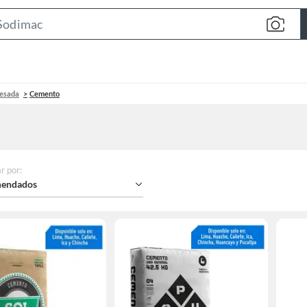
Search
Bar
pesada
Cemento
r por
:
endados