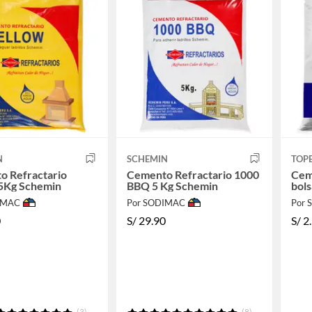
N
SCHEMIN
TOP
o Refractario
Cemento Refractario 1000
Cem
 5Kg Schemin
BBQ 5 Kg Schemin
bols
IMAC
Por SODIMAC
Por
0
S/
29.90
S/
2
(3)
(8)