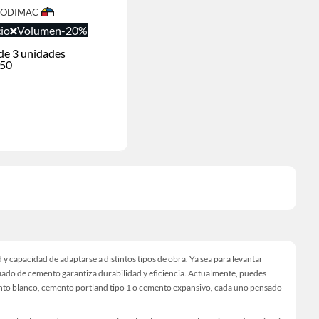
 SODIMAC
io
Volumen
-20%
de 3 unidades
.50
d y capacidad de adaptarse a distintos tipos de obra. Ya sea para levantar
cuado de cemento garantiza durabilidad y eficiencia. Actualmente, puedes
ento blanco, cemento portland tipo 1 o cemento expansivo, cada uno pensado