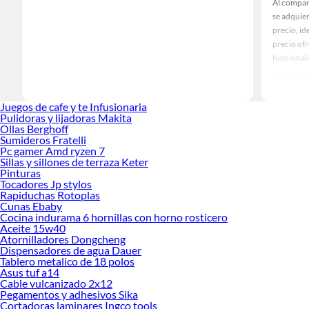
Al compar
se adquie
precio, id
precio of
funcionali
Explora nu
encontrará
en tu proy
Juegos de cafe y te Infusionaria
Pulidoras y lijadoras Makita
ideal para
Ollas Berghoff
Mat
Sumideros Fratelli
Pc gamer Amd ryzen 7
Bol
Sillas y sillones de terraza Keter
Cal
Pinturas
Com
Tocadores Jp stylos
Mor
Rapiduchas Rotoplas
Quí
Cunas Ebaby
Yes
Cocina indurama 6 hornillas con horno rosticero
Aceite 15w40
Atornilladores Dongcheng
Dispensadores de agua Dauer
Tablero metalico de 18 polos
Asus tuf a14
Cable vulcanizado 2x12
Pegamentos y adhesivos Sika
Cortadoras laminares Ingco tools